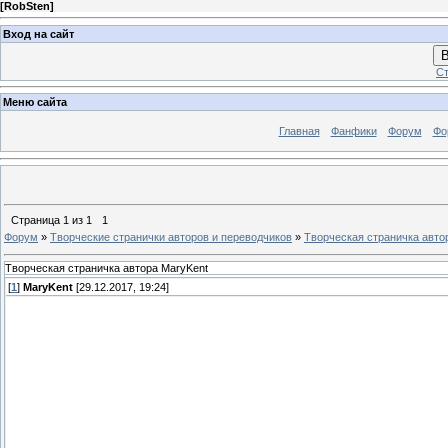
[
RobSten
]
Вход на сайт
В
Ст
Меню сайта
Главная
Фанфики
Форум
Фо
Страница
1
из
1
1
Форум
»
Творческие странички авторов и переводчиков
»
Творческая страничка авто
Творческая страничка автора MaryKent
[
1
]
MaryKent
[29.12.2017, 19:24]