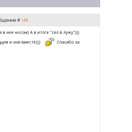
ообщение #
144
в нее носом) А в итоге "сел в лужу")))
цем и они вместе)))
Спасибо за