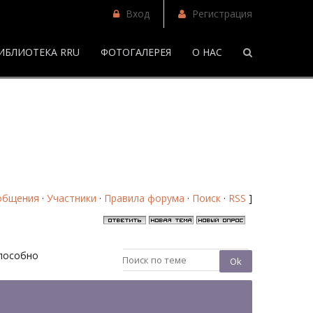
Вход
Регистрация
ИБЛИОТЕКА RRU
ФОТОГАЛЕРЕЯ
О НАС
/
Глазами сердца - Страница 8 - Форум
общения
·
Участники
·
Правила форума
·
Поиск
·
RSS
]
способно