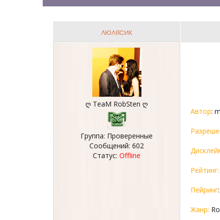
люлясик
ღ TeaM RobSten ღ
Автор
: 
Разреше
Группа: Проверенные
Сообщений:
602
Дисклей
Статус:
Offline
Рейтинг:
Пейринг
Жанр:
Ro