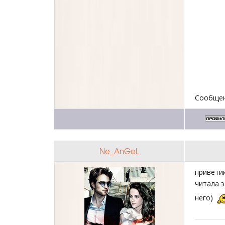
Сообщен
Ne_AnGeL
привети
читала 
него)