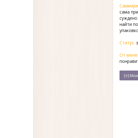
Саммари
сама пр
суждено 
найти по
упаковко
Статус:
з
От меня:
понравит