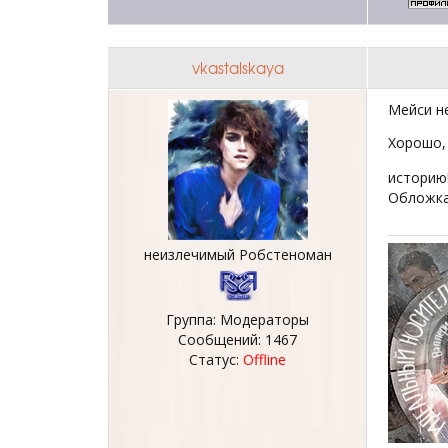
vkastalskaya
Мейси не
Хорошо, 
историю
Обложка
неизлечимый Робстеноман
Группа: Модераторы
Сообщений:
1467
Статус:
Offline