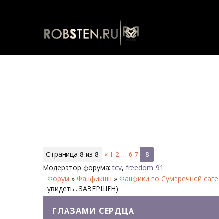
Глазами сердца - Страница 8 -
Страница
8
из
8
«
1
2
…
6
7
8
Модератор форума:
tcv
,
freedom_91
Форум
»
Фанфикшн
»
Фанфики по Сумеречной саге
увидеть...ЗАВЕРШЕН)
ГЛАЗАМИ СЕРДЦА