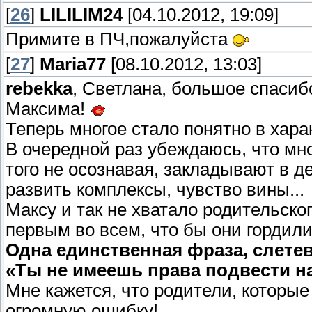
[
26
]
LILILIM24
[04.10.2012, 19:09]
Примите в ПЧ,пожалуйста
[
27
]
Maria77
[08.10.2012, 13:03]
rebekka
, Светлана, большое спасиб
Максима!
Теперь многое стало понятно в хара
В очередной раз убеждаюсь, что мно
того не осознавая, закладывают в де
развить комплексы, чувство вины...
Максу и так не хватало родительско
первым во всем, что бы они гордилис
Одна единственная фраза, слетевш
«Ты не имеешь права подвести на
Мне кажется, что родители, которые
огромную ошибку!