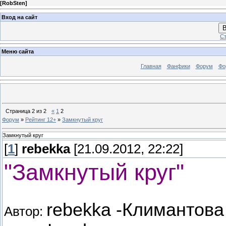
[
RobSten
]
Вход на сайт
В
Ст
Меню сайта
Главная
Фанфики
Форум
Фо
Страница
2
из
2
«
1
2
Форум
»
Рейтинг 12+
»
Замкнутый круг
Замкнутый круг
[
1
]
rebekka
[21.09.2012, 22:22]
"Замкнутый круг"
rebekka -Климантова
Автор: