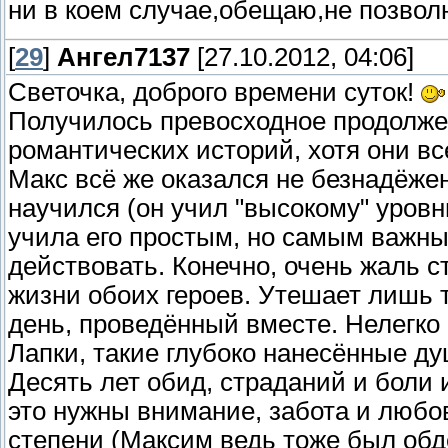
ни в коем случае,обещаю,не позво
[
29
]
Ангел7137
[27.10.2012, 04:06]
Светочка, доброго времени суток!
Получилось превосходное продолжен
романтических историй, хотя они в
Макс всё же оказался не безнадёжен
научился (он учил "высокому" уровн
учила его простым, но самым важны
действовать. Конечно, очень жаль с
жизни обоих героев. Утешает лишь т
день, проведённый вместе. Нелегко
Лапки, такие глубоко нанесённые д
Десять лет обид, страданий и боли
это нужны внимание, забота и любо
степени (Максим ведь тоже был об