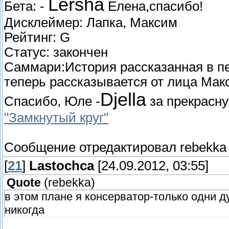
Lersha
Бета: -
Елена,спасибо!
Дисклеймер: Лапка, Максим
Рейтинг: G
Статус: закончен
Саммари:История рассказанная в п
теперь рассказывается от лица Макс
Djella
Спасибо, Юле -
за прекрасну
"Замкнутый круг"
Сообщение отредактировал
rebekka
[
21
]
Lastochca
[24.09.2012, 03:55]
Quote
(
rebekka
)
в этом плане я консерватор-только одни д
никогда