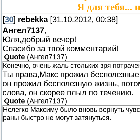
Я для тебя... 
[
30
]
rebekka
[31.10.2012, 00:38]
Ангел7137
,
Юля,добрый вечер!
Спасибо за твой комментарий!
Quote
(
Ангел7137
)
Конечно, очень жаль стольких зря потраче
Ты права,Макс прожил бесполезные 
он прожил бесполезную жизнь, потом
слова, он скорее плыл по течению.
Quote
(
Ангел7137
)
Нелегко Максиму было вновь вернуть чувс
раны быстро не могут затянуться.