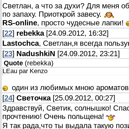
Светлан, а что за духи? Для меня о
по запаху. Приоткрой завесу.
RS-online
, просто чудесные лапки!
[
22
]
rebekka
[24.09.2012, 16:32]
Lastochca
, Светлан,я всегда пользу
[
23
]
NadushkiN
[24.09.2012, 23:21]
Quote
(
rebekka
)
LEau par Kenzo
один из любимых мною ароматов.
[
24
]
Светочка
[25.09.2012, 00:27]
Здравствуй, Светик, солнышко! Спа
прочтению! Очень польщена!
Я так рада,что ты выдала такую по