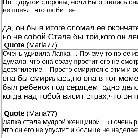
Но с другой стороны, если бы остались он
не понял, что любит ее..
да, он бы в итоге сломал ее оконча
но не собой.Стала бы той,кого он л
Quote
(
Maria77
)
Очень удивила Лапка.... Почему то по ее 
думала, что она сразу простит его не смот
десятилетие... Просто смирится с этим и в
она бы смирилась,но она в тот моме
был ребенок под сердцем, одно дело
когда над тобой висит страх,что он 
Quote
(
Maria77
)
Лапка стала мудрой женщиной... Я очень р
что он его не упустит и больше не наделае