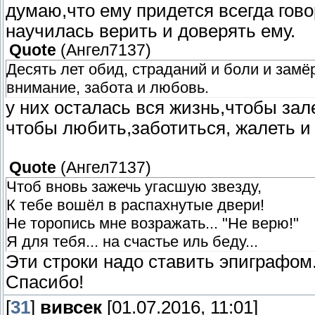
думаю,что ему придется всегда гово
научилась верить и доверять ему.
Quote
(
Ангел7137
)
Десять лет обид, страданий и боли и замё
внимание, забота и любовь.
у них осталась вся жизнь,чтобы зал
чтобы любить,заботиться, жалеть и 
Quote
(
Ангел7137
)
Чтоб вновь зажечь угасшую звезду,
К тебе вошёл в распахнутые двери!
Не торопись мне возражать... "Не верю!"
Я для тебя... на счастье иль беду...
Эти строки надо ставить эпиграфом.
Спасибо!
[
31
]
вивсек
[01.07.2016, 11:01]