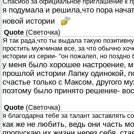
Спасибо за официальное приглашение к п
я подумала и решила,что пора нача
новой истории
Quote
(
Светочка
)
Я так рада,что ты выдала такую позитивну
простить мужчинам все, за что обычно хоч
истории из серии- "он пожалел, но поздно 
у меня было хорошее настроение, м
прошлой истории Лапку одинокой, п
счастье только с Максом, другого м
поэтому было принято решение- вос
Quote
(
Светочка
)
я благодарна тебе за талант заставлять с
как же не любить, ведь они часть м
пропускаю их жизни через себя, ста