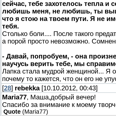
сейчас, тебе захотелось тепла и 
любишь меня, не любишь, ты вы
что я стою на твоем пути. Я не 
тебя.
Столько боли.... После такого пред
а порой просто невозможно. Сомнени
- Давай, попробуем, - она произне
научусь верить тебе, мы справим
Лапка стала мудрой женщиной... Я о
почему то кажется, что он его не уп
[
28
]
rebekka
[10.10.2012, 00:43]
Maria77
, Маша,добрый вечер!
Спасибо за внимание к моему творче
Quote
(
Maria77
)