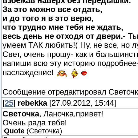
взбежав наверх без передышки.
За это можно все отдать,
и до того я в это верю,
что трудно мне тебя не ждать,
весь день не отходя от двери.
- Т
умеем ТАК любить!( Ну, не все, но л
Свет, очень прошу- как и большинст
напиши всю эту историю подробнее- 
наслаждение!
Сообщение отредактировал
Светоч
[
25
]
rebekka
[27.09.2012, 15:44]
Светочка
, Ланочка,привет!
Очень рада тебе!
Quote
(
Светочка
)