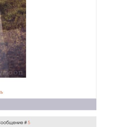
нь
| Сообщение #
5