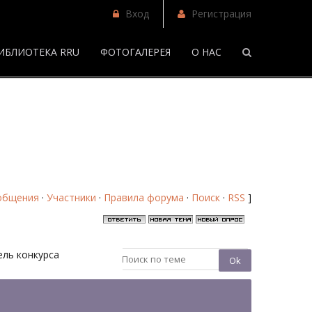
Вход
Регистрация
ИБЛИОТЕКА RRU
ФОТОГАЛЕРЕЯ
О НАС
/
Помолвка по обмену - Форум
общения
·
Участники
·
Правила форума
·
Поиск
·
RSS
]
ель конкурса