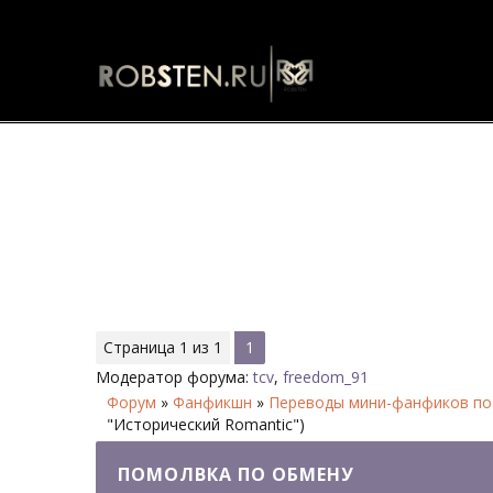
Помолвка по обмену - Форум
Страница
1
из
1
1
Модератор форума:
tcv
,
freedom_91
Форум
»
Фанфикшн
»
Переводы мини-фанфиков по
"Исторический Romantic")
ПОМОЛВКА ПО ОБМЕНУ