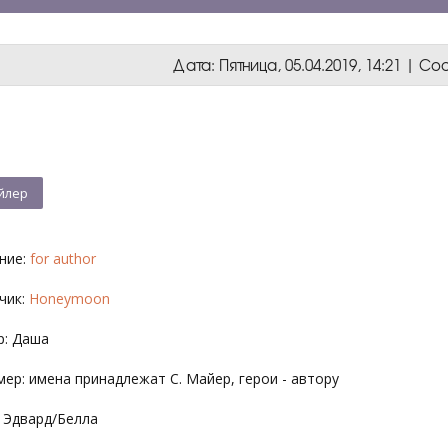
Дата: Пятница, 05.04.2019, 14:21 | 
ние:
for author
чик:
Honeymoon
р: Даша
ер: имена принадлежат С. Майер, герои - автору
: Эдвард/Белла