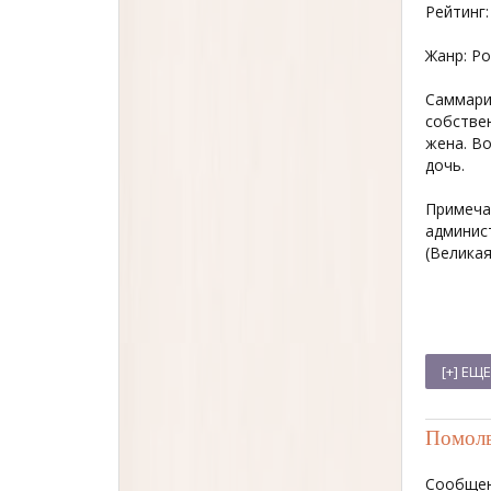
Рейтинг:
Жанр: Р
Саммари
собствен
жена. В
дочь.
Примеча
админис
(Великая
Помолв
Сообщен