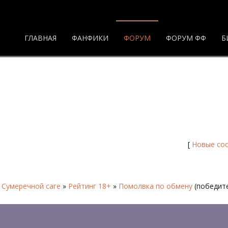
ГЛАВНАЯ
ФАНФИКИ
ФОРУМ
ФОРУМ ФФ
Б
[
Новые со
 Сумеречной саге
»
Рейтинг 18+
»
Помолвка по обмену
(победит