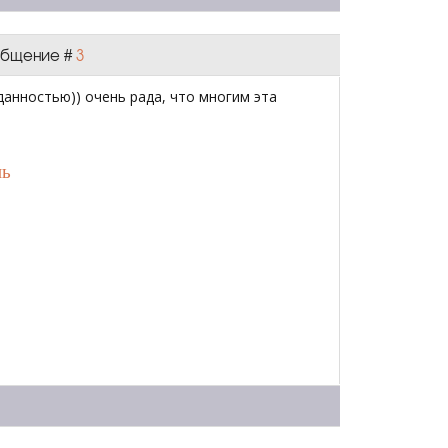
ообщение #
3
данностью)) очень рада, что многим эта
нь