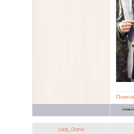
Помолв
Lady_Diana