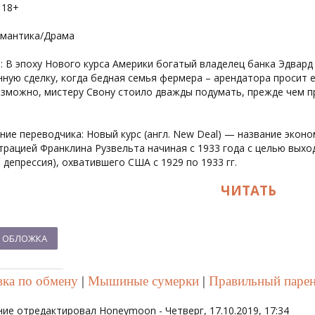
 18+
омантика/Драма
: В эпоху Нового курса Америки богатый владелец банка Эдвар
ную сделку, когда бедная семья фермера – арендатора просит е
озможно, мистеру Свону стоило дважды подумать, прежде чем п
ние переводчика: Новый курс (англ. New Deal) — название экон
трацией Франклина Рузвельта начиная с 1933 года с целью выхо
 депрессия), охватившего США с 1929 по 1933 гг.
ЧИТАТЬ
ка по обмену
|
Мышиные сумерки
|
Правильный паре
ие отредактировал
Honeymoon
-
Четверг, 17.10.2019, 17:34