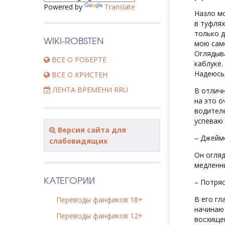
Powered by
Translate
Назло мо
в туфлях
только д
WIKI-ROBSTEN
мою само
Оглядыва
ВСЕ О РОБЕРТЕ
каблуке.
Надеюсь,
ВСЕ О КРИСТЕН
ЛЕНТА ВРЕМЕНИ RRU
В отличн
на это о
водителе
успеваю 
Версия сайта для
– Джеймс
слабовидящих
Он огляд
медленны
КАТЕГОРИИ
– Потряс
В его гл
Переводы фанфиков 18+
начинаю 
Переводы фанфиков 12+
восхищен