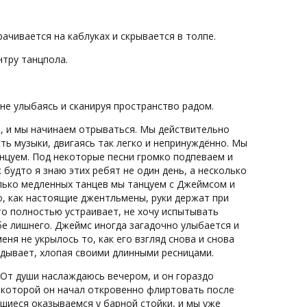
ачивается на каблуках и скрывается в толпе.
нтру танцпола.
мне улыбаясь и сканируя пространство радом.
м, и мы начинаем отрываться. Мы действительно
ть музыки, двигаясь так легко и непринуждённо. Мы
анцуем. Под некоторые песни громко подпеваем и
 будто я знаю этих ребят не один день, а несколько
олько медленных танцев мы танцуем с Джеймсом и
о, как настоящие джентльмены, руки держат при
это полностью устраивает, не хочу испытывать
бе лишнего. Джеймс иногда загадочно улыбается и
еня не укрылось то, как его взгляд снова и снова
ядывает, хлопая своими длинными ресницами.
. От души наслаждаюсь вечером, и он гораздо
с которой он начал откровенно флиртовать после
вшиеся оказываемся у барной стойки, и мы уже