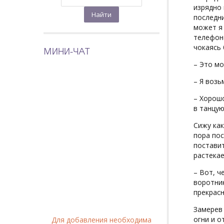
изрядно 
последни
может я 
телефоне
чокаясь 
МИНИ-ЧАТ
– Это мо
– Я возь
– Хорошо
в танцу
Сижу как
пора пос
поставит
растекае
– Вот, ч
воротник
прекрасн
Замерев 
огни и 
Для добавления необходима