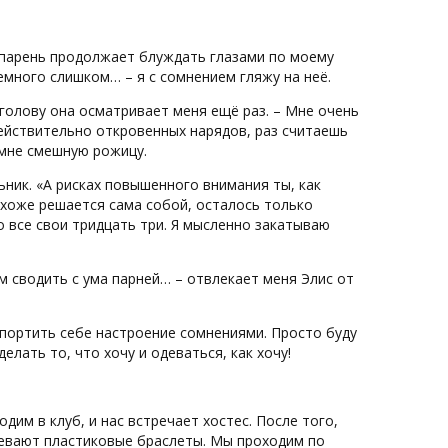
а парень продолжает блуждать глазами по моему
немного слишком… – я с сомнением гляжу на неё.
в голову она осматривает меня ещё раз. – Мне очень
 действительно откровенных нарядов, раз считаешь
 мне смешную рожицу.
ьник. «А рисках повышенного внимания ты, как
похоже решается сама собой, осталось только
о все свои тридцать три. Я мысленно закатываю
м сводить с ума парней… – отвлекает меня Элис от
е портить себе настроение сомнениями. Просто буду
елать то, что хочу и одеваться, как хочу!
дим в клуб, и нас встречает хостес. После того,
адевают пластиковые браслеты. Мы проходим по