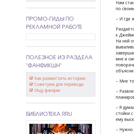
Нам стан
по своим
ПРОМО-ГИДЫ ПО
– И где 
РЕКЛАМНОЙ РАБОТЕ
Раздаётс
к Джеймс
На ней 
вывалива
завершае
ПОЛЕЗНОЕ ИЗ РАЗДЕЛА
мне и см
"ФАНФИКШН"
поворачи
объясни
Как разместить историю
– Мне то
Советуем для перевода
Ищу фанфик
– Развле
планиров
– Я дума
БИБЛИОТЕКА RRU
стойки с
ему выск
– Нужно 