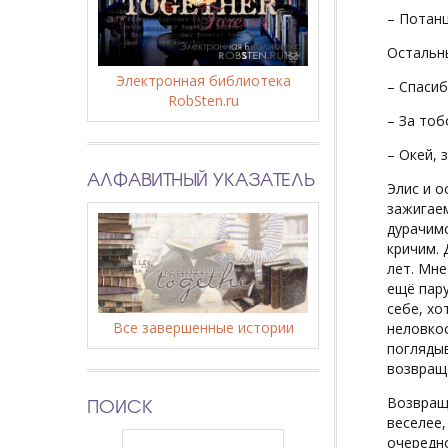
– Потанц
Остальны
Электронная библиотека
– Спасиб
RobSten.ru
– За тоб
– Окей, 
АЛФАВИТНЫЙ УКАЗАТЕЛЬ
Элис и о
зажигаем
дурачимс
кричим. 
лет. Мне
ещё пару
себе, хо
Все завершенные истории
неловкос
поглядыв
возвраща
ПОИСК
Возвраща
веселее,
очередно