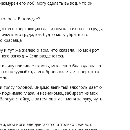
нахмурен его лоб, могу сделать вывод, что он
голос. – В порядке?
от его сверкающих глаз и опускаю их на его грудь,
руку к его груди, как будто могу убрать это
о красавца.
ву и тут же жалею о том, что сказала. Но мой рот
него взгляд: – Если разденетесь…
к к лицу приливает кровь, мысленно благодарна за
тся полуулыбка, а его бровь взлетает вверх в то
жно.
 и трясу головой. Видимо выпитый алкоголь даёт о
о поднимаю глаза, и незнакомец забирает из мох
барную стойку, а затем, хватает меня за руку, чуть
ми, мои ноги еле двигаются и только сейчас о