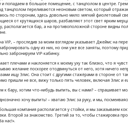
 и попадаем в большое помещение, с танцполом в центре. Греми
ад танцполом переливаются неоновым светом, который отражает
юсь по сторонам, здесь довольно мило: мягкий фиолетовый све
иеся от крутящихся шаров, разбавляют этот свет ярким мерцан
у, располагается бар, а на противоположной стороне видны по
не.
на VIP, – проследив за моим взглядом указывает Джеймс на пере
забронировать одну из них, но они уже все заняты, поэтому при
ьно забронируем VIP-кабинку.
ает плечами и наклоняется к моему уху так близко, что я чувс
ываю желание поскорее отодвинуться от него, хотя ничего неп
азами ищу Элис. Она стоит с другими стажёрами в стороне от та
имо пришли не все, вижу только пять человек, включая Элис и е
м к бару, хотим что-нибудь выпить, вы с нами? – спрашивает м
однозначно хочу выпить! – хватаю Элис за руку, и мы, посмеивая
ольшая компания располагается у стойки, и мы заказываем кок
ки. Второй за знакомство. Третий за то, чтобы стажировка про
а нас!».