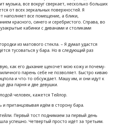
т музыка, все вокруг сверкает, несколько больших
ся от всех зеркальных поверхностей. Я
т наполняет все помещение, а блики,
ием красного, синего и серебристого. Справа, во
лузакрытые кабинки с диванами и столиками
городки из матового стекла. – Я думал удастся
дётся тусоваться у бара. Но в следующий раз
твую, как его дыхание щекочет мою кожу и почему-
риличного парень себе не позволяет. Быстро киваю
нцпола и что-то обсуждает. Машу им, и они идут к
щё два парня и две девушки.
олодой человек, кажется Тейлор.
сь и пританцовывая идём в сторону бара.
тейли. Первый тост поднимаем за первый день
шла успешно. Четвертый просто идёт за третьим.