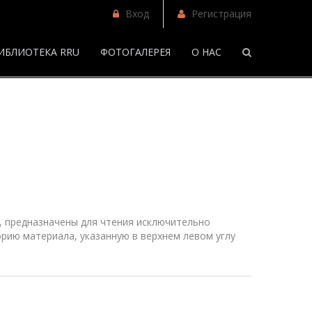
Вход
Регистрация
ИБЛИОТЕКА RRU
ФОТОГАЛЕРЕЯ
О НАС
/
Фанфики
 предназначены для чтения исключительно
рию материала, указанную в верхнем
левом
углу