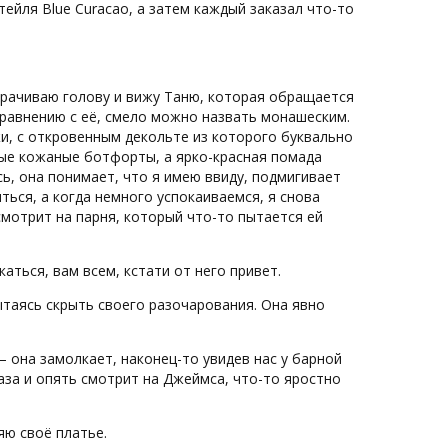
ейля Blue Curacao, а затем каждый заказал что-то
ворачиваю голову и вижу Таню, которая обращается
сравнению с её, смело можно назвать монашеским.
и, с откровенным декольте из которого буквально
сные кожаные ботфорты, а ярко-красная помада
ь, она понимает, что я имею ввиду, подмигивает
ться, а когда немного успокаиваемся, я снова
смотрит на парня, который что-то пытается ей
аться, вам всем, кстати от него привет.
пытаясь скрыть своего разочарования. Она явно
 – она замолкает, наконец-то увидев нас у барной
лаза и опять смотрит на Джеймса, что-то яростно
яю своё платье.