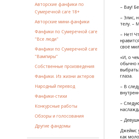
Авторские фанфики по
– Вау! Б
Сумеречной саге 18+
– Элис, 
Авторские мини-фанфики
телу. – 
Фанфики по Сумеречной саге
– Нет! Ч
"Все люди"
нравится
своё ми
Фанфики по Сумеречной саге
"Вампиры"
«И, о че
обычно н
Собственные произведения
выбрать:
глаза.
Фанфики. Из жизни актеров
Народный перевод
– В след
внутренн
Фанфики-стихи
– Следую
Конкурсные работы
наслажда
Обзоры и голосования
– Девушк
Другие фандомы
Джеймс у
как моло