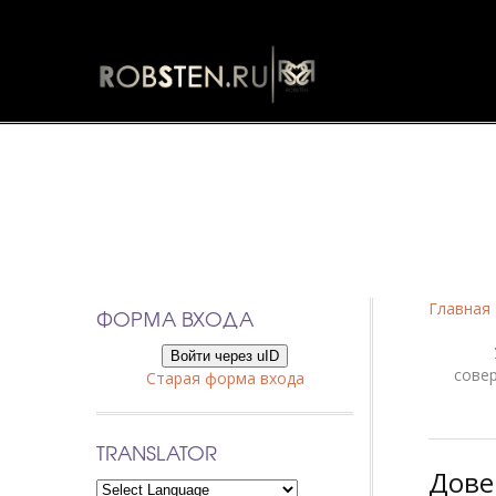
Фанфики
Главная
ФОРМА ВХОДА
Войти через uID
сове
Старая форма входа
TRANSLATOR
Довер