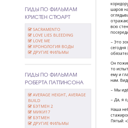
коридору
ГИДЫ ПО ФИЛЬМАМ
шаров н
оглядыва
КРИСТЕН СТЮАРТ
отражающ
всю стен
SACRAMENTO
посереди
LOVE LIES BLEEDING
LOVE ME
– Это зо
ХРОНОЛОГИЯ ВОДЫ
сегодня 
ДРУГИЕ ФИЛЬМЫ
обязател
Он пожим
то испыт
ГИДЫ ПО ФИЛЬМАМ
ему и гл
нам. Вид
РОБЕРТА ПАТТИНСОНА
– Мы идё
AVERAGE HEIGHT, AVERAGE
– Да, я 
BUILD
БЭТМЕН 2
Наша неб
МИКИ17
стажиров
БЭТМЕН
Пятый: «З
ДРУГИЕ ФИЛЬМЫ