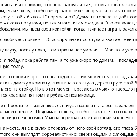
пьяны, и я понимаю, что пора закругляться, но мы снова заказы
м, если я хочу, чтобы вечер закончился «нормально» и я спокой
хочу, чтобы было «НЕ нормально»? Дурман в голове не даёт со
 – около полуночи, не так много, как я ожидала. Это означает, 
бокалами, мы пьём свои коктейли, когда начинает играть зажиг
я любимая, пойдем! – Элис спрыгивает со стула и хватает меня з
му паузу, посижу пока, – смотрю на неё умоляя. – Мои ноги уже 
, я пойду, пока ребята там, а то уже скоро по домам, – послед
ющую толпу.
ое-то время и просто наслаждаюсь этим моментом, погладывая 
етить дамскую комнату, спрыгиваю со стула держа в руке свой 
ь его на стойку. Но в этот момент врезаюсь в чью-то твердую 
тся красным пятном на рубашке незнакомца.
ерт! Простите! – извиняюсь я, пячусь назад и пытаюсь параллел
а моего платья. Поднимаю голову, чтобы сказать, что сожалею
ое лицо незнакомца. У меня перехватывает дыхание: я конечно
на месте, я не в силах оторвать от него свой взгляд, его глаз
оттого они выглядят сюрреалистично: сверкающими и сияющими 