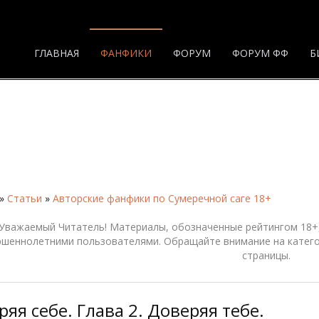
ГЛАВНАЯ
ФАНФИКИ
ФОРУМ
ФОРУМ ФФ
Б
»
Статьи
»
Авторские фанфики по Сумеречной саге 18+
Уважаемый Читатель! Материалы, обозначенные рейтингом 18+,
ршеннолетними пользователями. Обращайте внимание на катего
страницы.
яя себе. Глава 2. Доверяя тебе.