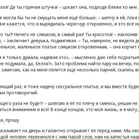
елла! Да ты горячая штучка! – цокает она, подходя ближе ко мне.
не могла бы ты не смущать меня ещё больше, – шепчу я ей, пок
Мне кажется, что я вырядилась чересчур откровенно, и это всё 
то ты?! Ничего не слишком, в самый раз! Ты красотка! – наклони
, – заключает девушка, подмигивая. – Ты, наверное, не видела
ленькое, маленькое платье слишком откровенным, – она корчит
м я только думала, надевая это», – мысленно даю себе подзатыл
е подумала, да, Белла?». Зато проблема найти пару на вечер, 
 замечаю, как на меня пялится еще несколько парней, скалясь в
ующий раз, я тоже надену сексуальное платье, и мы вместе буде
их противоречий.
щего раза не будет! – шлёпаю я её по плечу и смеюсь, решая н
ться вниманием и все! В конце концов, это моя жизнь, и я могу д
и, прошу.
казывает на дверь и галантно открывает её перед нами. Мы захо
дой человек перекинулся с ним парой слов, нам на запястья н