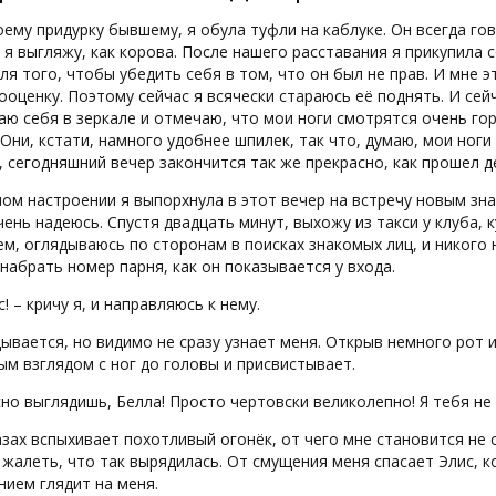
ему придурку бывшему, я обула туфли на каблуке. Он всегда гов
 я выгляжу, как корова. После нашего расставания я прикупила 
ля того, чтобы убедить себя в том, что он был не прав. И мне 
оценку. Поэтому сейчас я всячески стараюсь её поднять. И сейча
ю себя в зеркале и отмечаю, что мои ноги смотрятся очень го
 Они, кстати, намного удобнее шпилек, так что, думаю, мои ног
 сегодняшний вечер закончится так же прекрасно, как прошел д
ом настроении я выпорхнула в этот вечер на встречу новым зна
чень надеюсь. Спустя двадцать минут, выхожу из такси у клуба, 
м, оглядываюсь по сторонам в поисках знакомых лиц, и никого 
набрать номер парня, как он показывается у входа.
! – кричу я, и направляюсь к нему.
ывается, но видимо не сразу узнает меня. Открыв немного рот 
м взглядом с ног до головы и присвистывает.
но выглядишь, Белла! Просто чертовски великолепно! Я тебя не 
азах вспыхивает похотливый огонёк, от чего мне становится не 
жалеть, что так вырядилась. От смущения меня спасает Элис, к
ием глядит на меня.