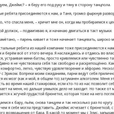
уем, Джеймс? – я беру его под руку и тяну в сторону танцпола.
е ребята присоединяются к нам, а Таня, громко фыркнув развор
о, что спасла меня, – кричит мне он, когда мы пробираемся к це
ой должок, – подмигиваю я, и начинаю двигаться в такт музыки.
замётано, – парень кивает и тоже начинает танцевать, широко 
стальные ребята из нашей компании тоже присоединяются к на
 и берём всё от этого вечера. Я наслаждаюсь и отдаюсь во влас
я, устраивая мини-батлы, просто кривляемся или чувственно т
Давно я не чувствовала себя так свободно и раскрепощённо. Как
 комфортно, легко, чувствую удовлетворение и эйфорию. Неск
 с Эриком. Вопреки моим ожиданиям, парни ведут себя приличн
тя их мозг (как и мой, в общем-то) затуманен алкоголем. Меня 
ть во время нашей стажировки, если кто-то из нас позволит се
ает на меня, но дальше ухмылок дело не заходит. Но также от м
ется к жгучей грудастой брюнетке, которая тоже на него погл
емся к бару, пьём, снова танцуем и так несколько раз по кругу
 чем я себе могла представить. Джеймс исчезает с брюнеткой, 
го возвращения от бара. В какой-то момент мы с Элис, запыха