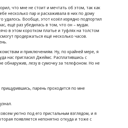
орил, что мне не стоит и мечтать об этом, так как
себе несколько пар и расхаживала в них по дому
это удалось. Вообще, этот козёл изрядно подпортил
с, ещё раз убедилась в том, что он – мудак.
рячо в этом коротком платье и туфлях на толстом
и смогут продержаться ещё несколько часов.
ень.
комствам и приключениям. Ну, по крайней мере, я
куда нас пригласил Джеймс. Расплатившись с
не обнаружив, лезу в сумочку за телефоном. Но не
и прищурившись, парень проходится по мне
узнал.
совсем уютно под его пристальным взглядом, и я
оторая появляется непонятно откуда и тоже с