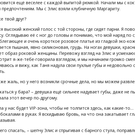
овится ещё веселее с каждой выпитой рюмкой. Начали мы с кокт
 предпочтениям. Мы с Элис взяли клубничную Маргариту.
же твой друг?
я высокий женский голос с той стороны, где сидят парни. Я по
у. Оглядываю её с ног до головы и понимаю, что мой наряд по 
облегающее и
очень
короткое розовое платье из гладкой эко-кож
ется пышная, явно силиконовая, грудь. На ногах девушки, кра
т образ роковой женщины. Перевожу взгляд на Элис и усмехаюс
отрит я-же-тебе-говорила взглядом, и мы начинаем громко смея
ваюсь и вижу, как Таня надула свои пухлые губы и недовольно 
ть.
же жаль, но у него возникли срочные дела, но мы можем развлек
каться у бара? – девушка ещё сильнее надувает губы, даже не 
ала этот вечер по-другому.
ла у нас будет VIP-зона, чтобы не толпится здесь, как какие-то…
 бокалами в руках. Я вскидываю бровь, на что она закатывает г
азывая.
его спасать, – шепчу Элис и спрыгивая с барного стула, поправл