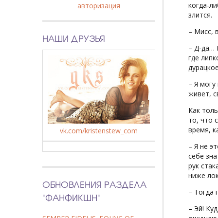
когда-ли
авторизация
злится.
– Мисс, 
НАШИ ДРУЗЬЯ
– Д-да… 
где липк
дурацкое
– Я могу
живет, с
Как толь
то, что 
время, к
vk.com/kristenstew_com
– Я не э
себе зна
рук стак
ниже лок
ОБНОВЛЕНИЯ РАЗДЕЛА
– Тогда 
"ФАНФИКШН"
– Эй! Ку