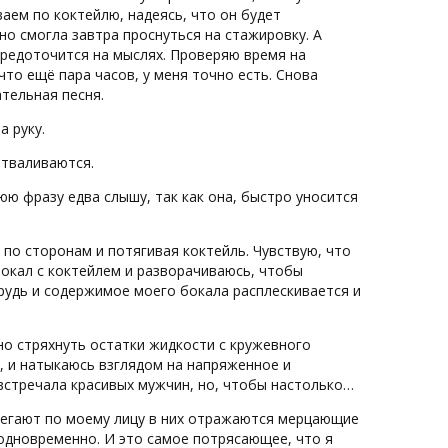
ваем по коктейлю, надеясь, что он будет
но смогла завтра проснуться на стажировку. А
средоточится на мыслях. Проверяю время на
что ещё пара часов, у меня точно есть. Снова
ательная песня.
а руку.
отваливаются.
нюю фразу едва слышу, так как она, быстро уносится
по сторонам и потягивая коктейль. Чувствую, что
бокал с коктейлем и разворачиваюсь, чтобы
грудь и содержимое моего бокала расплескивается и
ьно стряхнуть остатки жидкости с кружевного
, и натыкаюсь взглядом на напряженное и
 встречала красивых мужчин, но, чтобы настолько…
а бегают по моему лицу в них отражаются мерцающие
одновременно. И это самое потрясающее, что я