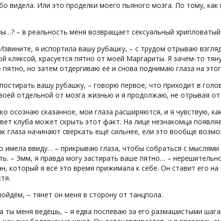
бо видела. Или это проделки моего пьяного мозга. По тому, как 
вы…? – в реальность меня возвращает сексуальный хрипловатый 
Извините, я испортила вашу рубашку, – с трудом отрываю взгляд 
ой кляксой, красуется пятно от моей Маргариты. Я зачем-то тяну 
 пятно, но затем отдергиваю её и снова поднимаю глаза на этог
 постирать вашу рубашку, – говорю первое, что приходит в голо
воей отдельной от мозга жизнью и я продолжаю, не отрывая от 
ко осознаю сказанное, мои глаза расширяются, и я чувствую, ка
свет клуба может скрыть этот факт. На лице незнакомца появляе
ак глаза начинают сверкать ещё сильнее, ели это вообще возмо
то имела ввиду… – прикрываю глаза, чтобы собраться с мыслями
ть. – Эмм, я правда могу застирать ваше пятно… – нерешительн
ан, который я всё это время прижимала к себе. Он ставит его на 
тя.
пойдём, – тянет он меня в сторону от танцпола.
да ты меня ведёшь, – я едва поспеваю за его размашистыми шага