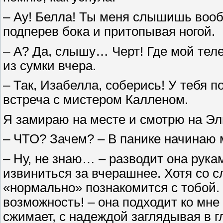
– Ау! Белла! Ты меня слышишь вооб
подперев бока и притопывая ногой.
– А? Да, слышу… Черт! Где мой теле
из сумки вчера.
– Так, Изабелла, соберись! У тебя п
встреча с мистером Калленом.
Я замираю на месте и смотрю на Эл
– ЧТО? Зачем? – В панике начинаю м
– Ну, не знаю… – разводит она рука
извиниться за вчерашнее. Хотя со сл
«нормально» познакомится с тобой. 
возможность! – она подходит ко мне
сжимает, с надеждой заглядывая в г