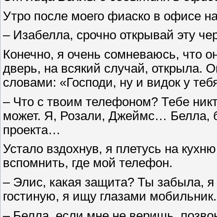
Утро после моего фиаско в офисе на
– Изабелла, срочно открывай эту че
Конечно, я очень сомневаюсь, что о
дверь, на всякий случай, открыла. О
словами: «Господи, ну и видок у тебя
– Что с твоим телефоном? Тебе никт
может. Я, Розали, Джеймс… Белла, б
проекта…
Устало вздохнув, я плетусь на кухн
вспомнить, где мой телефон.
– Элис, какая защита? Ты забыла, 
гостиную, я ищу глазами мобильник.
– Белла, если мне не веришь, позво