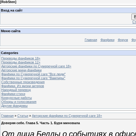
[
RobSten
]
Вход на сайт
В
Ст
Меню сайта
Главная
Фанфики
Форум
Фо
Categories
Переводы фанфиков 18+
Переводы фанфиков 12+
Авторские фанфики по Сумеречной саге 18+
Авторские мини-фанфики
Фанфики по Сумеречной саге "Все люди"
Фанфики по Сумеречной саге "Вампиры"
Собственные произведения
Фанфики. Из жизни актеров
Народный перевод
Фанфики-стихи
Конкурсные работы
Обзоры и голосования
Другие фандомы
Главная
»
Статьи
»
Авторские фанфики по Сумеречной саге 18+
Доверяя себе. Глава 5. Часть 1. Буря миновала
От лица Беллы о событиях в офис