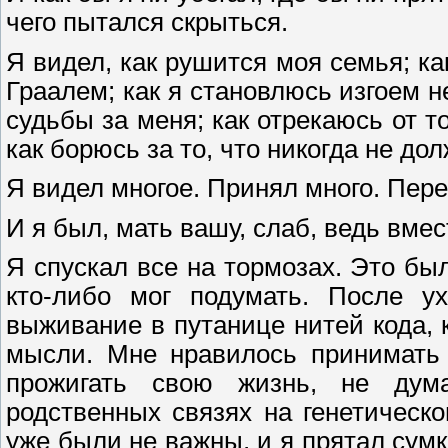
чего пытался скрыться.
Я видел, как рушится моя семья; ка
Граалем; как я становлюсь изгоем н
судьбы за меня; как отрекаюсь от т
как борюсь за то, что никогда не до
Я видел многое. Принял много. Пер
И я был, мать вашу, слаб, ведь вмес
Я спускал все на тормозах. Это бы
кто-либо мог подумать. После у
выживание в путанице нитей кода,
мысли. Мне нравилось принимать 
прожигать свою жизнь, не дум
родственных связях на генетическо
уже были не важны, и я прятал сумк