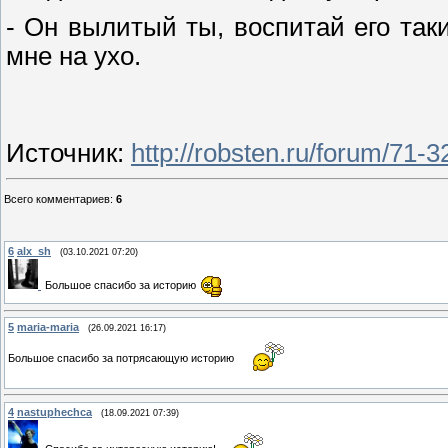
- Он вылитый ты, воспитай его так
мне на ухо.
Источник
:
http://robsten.ru/forum/71-
Всего комментариев
:
6
6
alx_sh
(03.10.2021 07:20)
Большое спасибо за историю
5
maria-maria
(26.09.2021 16:17)
Большое спасибо за потрясающую историю
4
nastuphechca
(18.09.2021 07:39)