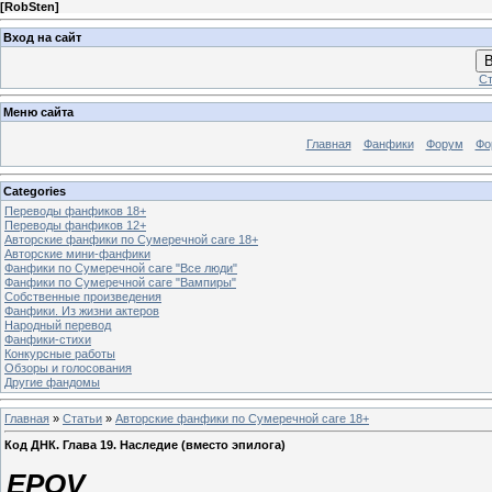
[
RobSten
]
Вход на сайт
В
Ст
Меню сайта
Главная
Фанфики
Форум
Фо
Categories
Переводы фанфиков 18+
Переводы фанфиков 12+
Авторские фанфики по Сумеречной саге 18+
Авторские мини-фанфики
Фанфики по Сумеречной саге "Все люди"
Фанфики по Сумеречной саге "Вампиры"
Собственные произведения
Фанфики. Из жизни актеров
Народный перевод
Фанфики-стихи
Конкурсные работы
Обзоры и голосования
Другие фандомы
Главная
»
Статьи
»
Авторские фанфики по Сумеречной саге 18+
Код ДНК. Глава 19. Наследие (вместо эпилога)
EPOV