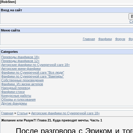
[
RobSten
]
Вход на сайт
В
Ст
Меню сайта
Главная
Фанфики
Форум
Фо
Categories
Переводы фанфиков 18+
Переводы фанфиков 12+
Авторские фанфики по Сумеречной саге 18+
Авторские мини-фанфики
Фанфики по Сумеречной саге "Все люди"
Фанфики по Сумеречной саге "Вампиры"
Собственные произведения
Фанфики. Из жизни актеров
Народный перевод
Фанфики-стихи
Конкурсные работы
Обзоры и голосования
Другие фандомы
Главная
»
Статьи
»
Авторские фанфики по Сумеречной саге 18+
Желание или Разум?! Глава 21. Куда приводят мечты. Часть 1
После разговора с Эриком и того