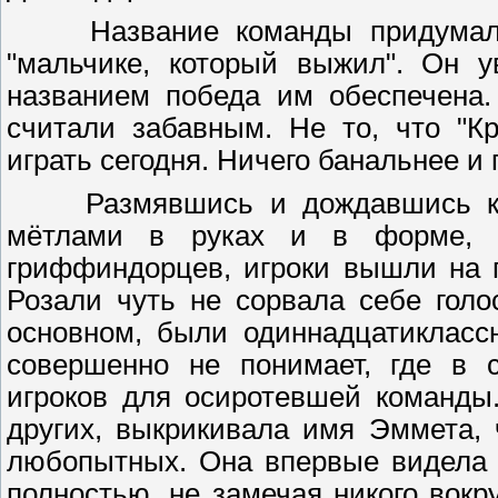
Название команды придумал са
"мальчике, который выжил". Он у
названием победа им обеспечена.
считали забавным. Не то, что "К
играть сегодня. Ничего банальнее и
Размявшись и дождавшись конц
мётлами в руках и в форме, с
гриффиндорцев, игроки вышли на п
Розали чуть не сорвала себе голо
основном, были одиннадцатиклассн
совершенно не понимает, где в 
игроков для осиротевшей команды
других, выкрикивала имя Эммета,
любопытных. Она впервые видела т
полностью, не замечая никого вокр