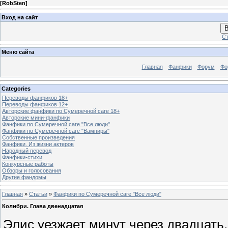
[
RobSten
]
Вход на сайт
В
Ст
Меню сайта
Главная
Фанфики
Форум
Фо
Categories
Переводы фанфиков 18+
Переводы фанфиков 12+
Авторские фанфики по Сумеречной саге 18+
Авторские мини-фанфики
Фанфики по Сумеречной саге "Все люди"
Фанфики по Сумеречной саге "Вампиры"
Собственные произведения
Фанфики. Из жизни актеров
Народный перевод
Фанфики-стихи
Конкурсные работы
Обзоры и голосования
Другие фандомы
Главная
»
Статьи
»
Фанфики по Сумеречной саге "Все люди"
Колибри. Глава двенадцатая
Элис уезжает минут через двадцать.