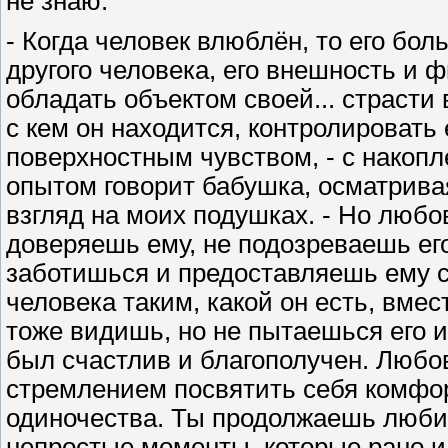
не знаю.
- Когда человек влюблён, то его б
другого человека, его внешность и 
обладать объектом своей... страсти 
с кем он находится, контролировать 
поверхностным чувством, - с накоп
опытом говорит бабушка, осматривая
взгляд на моих подушках. - Но любов
доверяешь ему, не подозреваешь его 
заботишься и предоставляешь ему св
человека таким, какой он есть, вмес
тоже видишь, но не пытаешься его 
был счастлив и благополучен. Любо
стремлением посвятить себя комфорт
одиночества. Ты продолжаешь люби
непростые моменты, которые рано и