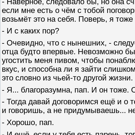
- Наверное, следовало бы, но она сч
если мне есть о чём с тобой поговори
возьмёт это на себя. Поверь, я тож
- И с каких пор?
- Очевидно, что с нынешних, - след
отца будто впервые. Невозможно бы
угостить меня пивом, чтобы понабл
вкус, и способна ли я зайти слишком
это словно из чьей-то другой жизни.
- Я... благоразумна, пап. И он тоже. 
- Тогда давай договоримся ещё и о т
и говоришь, а не придумываешь... 
- Хорошо, пап.
- И ещё, если у тебя есть парень, т