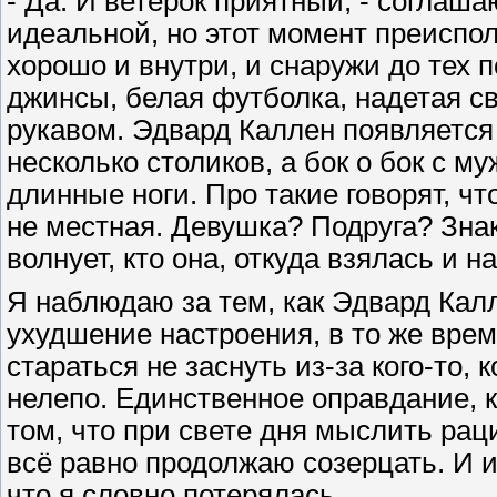
- Да. И ветерок приятный, - соглаш
идеальной, но этот момент преиспо
хорошо и внутри, и снаружи до тех 
джинсы, белая футболка, надетая св
рукавом. Эдвард Каллен появляется и
несколько столиков, а бок о бок с м
длинные ноги. Про такие говорят, ч
не местная. Девушка? Подруга? Зн
волнует, кто она, откуда взялась и 
Я наблюдаю за тем, как Эдвард Кал
ухудшение настроения, в то же врем
стараться не заснуть из-за кого-то, 
нелепо. Единственное оправдание, к
том, что при свете дня мыслить рац
всё равно продолжаю созерцать. И и
что я словно потерялась.