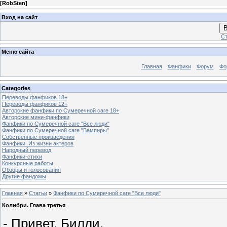
[
RobSten
]
Вход на сайт
В
Ст
Меню сайта
Главная
Фанфики
Форум
Фо
Categories
Переводы фанфиков 18+
Переводы фанфиков 12+
Авторские фанфики по Сумеречной саге 18+
Авторские мини-фанфики
Фанфики по Сумеречной саге "Все люди"
Фанфики по Сумеречной саге "Вампиры"
Собственные произведения
Фанфики. Из жизни актеров
Народный перевод
Фанфики-стихи
Конкурсные работы
Обзоры и голосования
Другие фандомы
Главная
»
Статьи
»
Фанфики по Сумеречной саге "Все люди"
Колибри. Глава третья
- Привет, Билли.