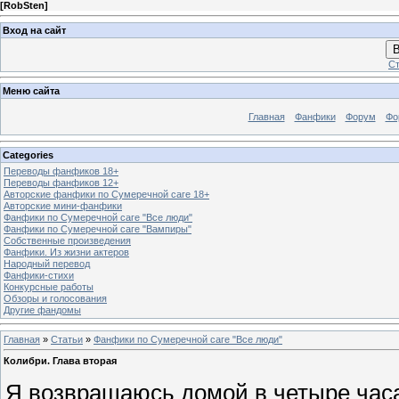
[
RobSten
]
Вход на сайт
В
Ст
Меню сайта
Главная
Фанфики
Форум
Фо
Categories
Переводы фанфиков 18+
Переводы фанфиков 12+
Авторские фанфики по Сумеречной саге 18+
Авторские мини-фанфики
Фанфики по Сумеречной саге "Все люди"
Фанфики по Сумеречной саге "Вампиры"
Собственные произведения
Фанфики. Из жизни актеров
Народный перевод
Фанфики-стихи
Конкурсные работы
Обзоры и голосования
Другие фандомы
Главная
»
Статьи
»
Фанфики по Сумеречной саге "Все люди"
Колибри. Глава вторая
Я возвращаюсь домой в четыре часа