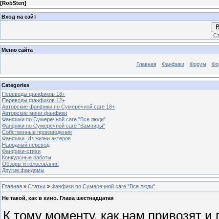
[
RobSten
]
Вход на сайт
В
Ст
Меню сайта
Главная
Фанфики
Форум
Фо
Categories
Переводы фанфиков 18+
Переводы фанфиков 12+
Авторские фанфики по Сумеречной саге 18+
Авторские мини-фанфики
Фанфики по Сумеречной саге "Все люди"
Фанфики по Сумеречной саге "Вампиры"
Собственные произведения
Фанфики. Из жизни актеров
Народный перевод
Фанфики-стихи
Конкурсные работы
Обзоры и голосования
Другие фандомы
Главная
»
Статьи
»
Фанфики по Сумеречной саге "Все люди"
Не такой, как в кино. Глава шестнадцатая
К тому моменту, как нам привозят и 