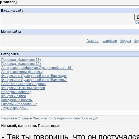
[
RobSten
]
Вход на сайт
В
Ст
Меню сайта
Главная
Фанфики
Форум
Фо
Categories
Переводы фанфиков 18+
Переводы фанфиков 12+
Авторские фанфики по Сумеречной саге 18+
Авторские мини-фанфики
Фанфики по Сумеречной саге "Все люди"
Фанфики по Сумеречной саге "Вампиры"
Собственные произведения
Фанфики. Из жизни актеров
Народный перевод
Фанфики-стихи
Конкурсные работы
Обзоры и голосования
Другие фандомы
Главная
»
Статьи
»
Фанфики по Сумеречной саге "Все люди"
Не такой, как в кино. Глава вторая
- Так ты говоришь, что он постучалс