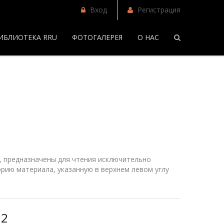
Вход
Регистрация
ИБЛИОТЕКА RRU
ФОТОГАЛЕРЕЯ
О НАС
/
Фанфики
 предназначены для чтения исключительно
рию материала, указанную в верхнем
левом
углу
 2