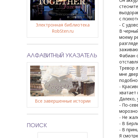
Он аккур
стесните
выздорав
с психот
Электронная библиотека
- С удов
RobSten.ru
В черный
моему ре
разгляде
заживающ
АЛФАВИТНЫЙ УКАЗАТЕЛЬ
Фабиан с
отставля
Тревор л
мне двер
подобное
- Красив
хватает 
Далеко, 
Все завершенные истории
- По-сев
морозное
- Не жал
- В Берл
ПОИСК
- В прин
Я смотрю