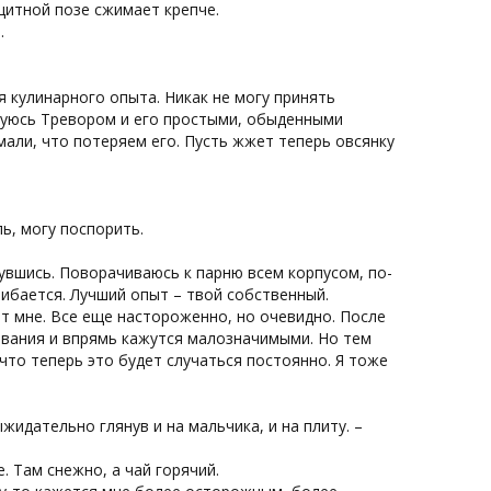
щитной позе сжимает крепче.
.
 кулинарного опыта. Никак не могу принять
юбуюсь Тревором и его простыми, обыденными
мали, что потеряем его. Пусть жжет теперь овсянку
ль, могу поспорить.
нувшись. Поворачиваюсь к парню всем корпусом, по-
шибается. Лучший опыт – твой собственный.
ит мне. Все еще настороженно, но очевидно. После
ивания и впрямь кажутся малозначимыми. Но тем
что теперь это будет случаться постоянно. Я тоже
жидательно глянув и на мальчика, и на плиту. –
. Там снежно, а чай горячий.