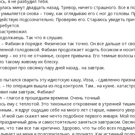
юсь, я не разбудил тебя.
нулась минут двадцать назад, Тревор, ничего страшного. Все в п
ухмыляется снова – тому, как оглядываю его с ног до головы. 
действую подсознательно. Проверяю его. Стараюсь увидеть прич
ребуется.
 растревожил.
родолжаешь. Так что я слушаю.
 – Фабиан в порядке. Физически так точно. Он все дальше от с
ленной голодовкой. Фабиан продолжает ходить босиком и носит
мер – но это не отчаянье, скорее привычка. Его темные волосы 
по такому живому их блеску.
 говорил про овсянку пару дней назад... на завтрак.
но пытался сварить эту идиотскую кашу, Изза, - сдавленно приз
. – Но операция вышла из-под контроля. Там... на кухне.. катаст
овил нам завтрак, Фабиан?
л – глагол в прошедшем времени. Очень точный.
сь ему с теплотой. Это тихонькое откровение в утренней тиши
нным... я вдруг ощущаю себе на много лет старше, намного увер
. И мой сын скажет мне нечто подобное первого января. Мой п
праздничный день и самостоятельно заняться завтраком. Овсян
аю, что там все так критично. Здорово, что ты обо всех подумал
дывает на меня и подозрительно, и пронято. Как истинный подр