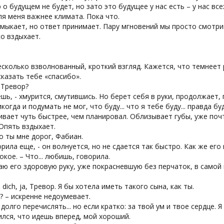
 о будущем не будет, но зато это будущее у нас есть – у нас все
ля меня важнее климата. Пока что.
мыкает, но ответ принимает. Пару мгновений мы просто смотри
о вздыхает.
есколько взволнованный, кроткий взгляд. Кажется, что темнеет 
 сказать тебе «спасибо».
, Тревор?
ешь, - хмурится, смутившись. Но берет себя в руки, продолжает, 
никогда и подумать не мог, что буду... что я тебе буду... правда буд
вает чуть быстрее, чем планировал. Облизывает губы, уже поч
Опять вздыхает.
о ты мне дорог, Фабиан.
орила еще, - он волнуется, но не сдается так быстро. Как же ег
окое. – Что... любишь, говорила.
ю его здоровую руку, уже покрасневшую без перчаток, в самой
be dich, ja, Тревор. Я бы хотела иметь такого сына, как ты.
? – искренне недоумевает.
долго перечислять... но если кратко: за твой ум и твое сердце. 
лся, что идешь вперед, мой хороший.