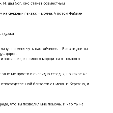
х. И, дай бог, оно станет совместным.
м на снежный пейзаж – молча. А потом Фабиан
радужка.
глянув на меня чуть настойчивее. – Все эти дни ты
у... дорог.
ти зажившие, и немного морщится от колкого
о волнение просто и очевидно сегодня, но какое же
 непосредственной близости от меня. И бережно, и
Я рада, что ты позволил мне помочь. И что ты не