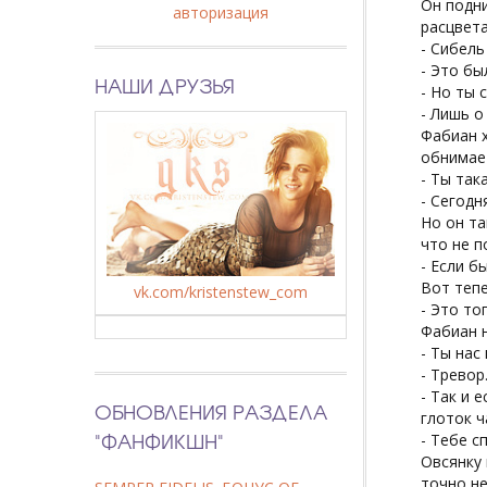
Он подни
авторизация
расцвета
- Сибель
- Это бы
НАШИ ДРУЗЬЯ
- Но ты 
- Лишь о
Фабиан х
обнимает
- Ты така
- Сегодн
Но он та
что не п
- Если б
Вот тепе
vk.com/kristenstew_com
- Это то
Фабиан н
- Ты нас
- Тревор
- Так и 
ОБНОВЛЕНИЯ РАЗДЕЛА
глоток ч
"ФАНФИКШН"
- Тебе с
Овсянку 
точно не