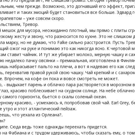
атно это предлагает, не слишком громко. Сегодня Тревор поче
льным, чем прежде. Возможно, это догнавший его эффект, приг
ливает и таких эмоций будет становиться все больше. Эдвард г
ерапевтом – уже совсем скоро.
ольствием, Тревор.
 мешок для мусора, неожиданно плотный, мы прямо с плиты сг
зкому жесту и звону, что разносится по кухне. Это не слишком 
ла марку, но не думаю, что Falke сильно расстроится. Пусть Тре
ий ожог на руке и понимаю это как никогда ясно. К чертовой ма
ам ставит чайник. И тут же убирает молоко, мерную чашку и са
ю недалеко пачку овсянки – премиальная, изготовлена в Финлян
ишь набрасывает пальто на плечи, а вот я надеваю его как сле
ь, перехватив правой рукой свою чашку. Чай крепкий и с сахаро
. Впрочем, на кофе он пока и вовсе смотреть не может.
о, - выдыхает парень и облачко пара растворяется в морозном в
глаз, красиво поблескивает на скудном солнце. На небе облачно
у самого горизонта, бьется о скалы соленый океан.
ерному красиво, - усмехаюсь я, попробовав свой чай. Earl Grey,
 утро и этот атлантический пейзаж.
еешь, что уехала из Орлеана?..
ин?
ципе. Сюда ведь тоже однажды переехать придется.
 на Фабиана и с трудом удерживаюсь, чтобы сказать ему, о том