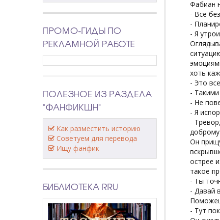
Фабиан н
- Все бе
- Планир
ПРОМО-ГИДЫ ПО
- Я утро
РЕКЛАМНОЙ РАБОТЕ
Оглядыва
ситуацию
эмоциями
хоть каж
- Это вс
ПОЛЕЗНОЕ ИЗ РАЗДЕЛА
- Такими
- Не пов
"ФАНФИКШН"
- Я испо
- Тревор
Как разместить историю
доброму 
Советуем для перевода
Он прищу
Ищу фанфик
вскрывше
острее и
такое пр
- Ты точ
БИБЛИОТЕКА RRU
- Давай 
Поможеш
- Тут по