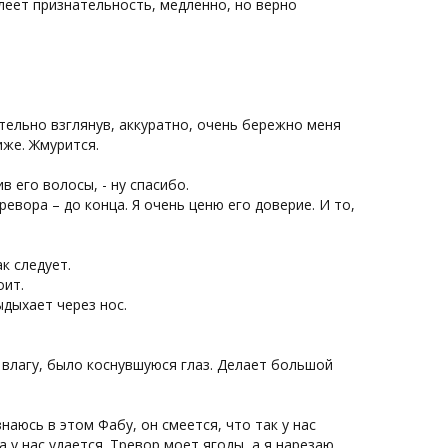
тлеет признательность, медленно, но верно
тельно взглянув, аккуратно, очень бережно меня
иже. Жмурится.
в его волосы, - ну спасибо.
ревора – до конца. Я очень ценю его доверие. И то,
к следует.
оит.
ыдыхает через нос.
т влагу, было коснувшуюся глаз. Делает большой
наюсь в этом Фабу, он смеется, что так у нас
 у нас удается. Тревор моет ягоды, а я нарезаю