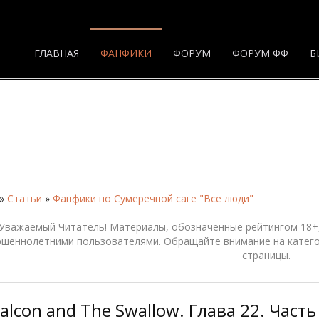
ГЛАВНАЯ
ФАНФИКИ
ФОРУМ
ФОРУМ ФФ
Б
»
Статьи
»
Фанфики по Сумеречной саге "Все люди"
Уважаемый Читатель! Материалы, обозначенные рейтингом 18+,
ршеннолетними пользователями. Обращайте внимание на катего
страницы.
alcon and The Swallow. Глава 22. Часть