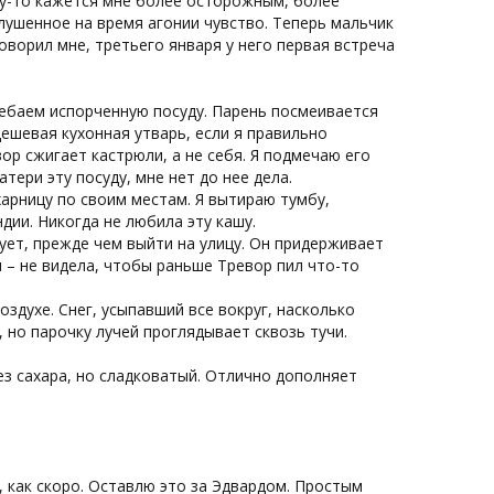
му-то кажется мне более осторожным, более
лушенное на время агонии чувство. Теперь мальчик
оворил мне, третьего января у него первая встреча
ребаем испорченную посуду. Парень посмеивается
дешевая кухонная утварь, если я правильно
вор сжигает кастрюли, а не себя. Я подмечаю его
тери эту посуду, мне нет до нее дела.
харницу по своим местам. Я вытираю тумбу,
дии. Никогда не любила эту кашу.
дует, прежде чем выйти на улицу. Он придерживает
м – не видела, чтобы раньше Тревор пил что-то
оздухе. Снег, усыпавший все вокруг, насколько
, но парочку лучей проглядывает сквозь тучи.
 без сахара, но сладковатый. Отлично дополняет
, как скоро. Оставлю это за Эдвардом. Простым