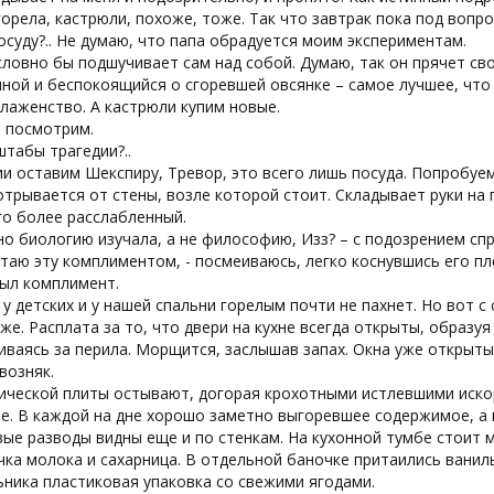
горела, кастрюли, похоже, тоже. Так что завтрак пока под вопр
осуду?.. Не думаю, что папа обрадуется моим экспериментам.
ловно бы подшучивает сам над собой. Думаю, так он прячет св
ной и беспокоящийся о сгоревшей овсянке – самое лучшее, что 
лаженство. А кастрюли купим новые.
м посмотрим.
штабы трагедии?..
ии оставим Шекспиру, Тревор, это всего лишь посуда. Попробуем
трывается от стены, возле которой стоит. Складывает руки на 
го более расслабленный.
но биологию изучала, а не философию, Изз? – с подозрением сп
итаю эту комплиментом, - посмеиваюсь, легко коснувшись его пл
был комплимент.
 у детских и у нашей спальни горелым почти не пахнет. Но вот с
же. Расплата за то, что двери на кухне всегда открыты, образуя 
ваясь за перила. Морщится, заслышав запах. Окна уже открыты
возняк.
ической плиты остывают, догорая крохотными истлевшими иско
. В каждой на дне хорошо заметно выгоревшее содержимое, а в
ые разводы видны еще и по стенкам. На кухонной тумбе стоит 
чка молока и сахарница. В отдельной баночке притаились ванил
ника пластиковая упаковка со свежими ягодами.