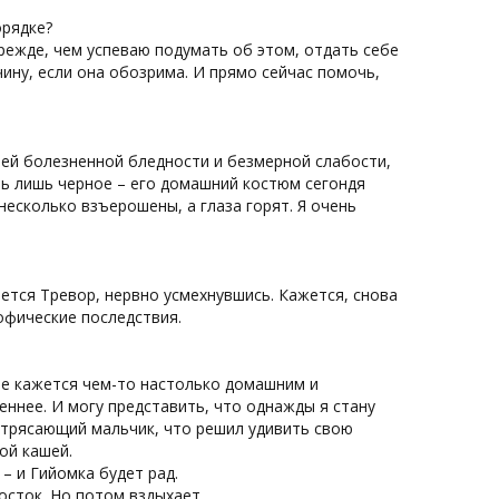
орядке?
Прежде, чем успеваю подумать об этом, отдать себе
ину, если она обозрима. И прямо сейчас помочь,
воей болезненной бледности и безмерной слабости,
ь лишь черное – его домашний костюм сегондя
несколько взъерошены, а глаза горят. Я очень
нается Тревор, нервно усмехнувшись. Кажется, снова
рофические последствия.
не кажется чем-то настолько домашним и
еннее. И могу представить, что однажды я стану
отрясающий мальчик, что решил удивить свою
ой кашей.
 – и Гийомка будет рад.
осток. Но потом вздыхает.