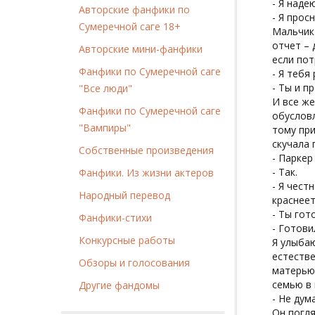
- Я наде
Авторские фанфики по
- Я прос
Сумеречной саге 18+
Мальчик 
отчет – 
Авторские мини-фанфики
если пот
Фанфики по Сумеречной саге
- Я тебя
- Ты и п
"Все люди"
И все же
Фанфики по Сумеречной саге
обуслов
"Вампиры"
тому при
скучала 
Собственные произведения
- Паркер
- Так.
Фанфики. Из жизни актеров
- Я чест
Народный перевод
краснеет
- Ты гот
Фанфики-стихи
- Готови
Конкурсные работы
Я улыбаю
естестве
Обзоры и голосования
матерью
семью в 
Другие фандомы
- Не дум
Он погля