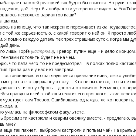
аблюдает за моей реакцией как будто бы свысока. Но руки в за
знадежно, да?.. Черт бы побрал эти ускоренные видео на YouTube
овалось несколько вариантов каши?
ил шансы.
юсь на юношу, что так искренне переживает из-за неудавшегося
 с той же серьезностью, с какой говорит о ней он. Я просто л
. Я помню каждую деталь тех трех страшных суток, когда мы ду
дый день.
его лишь Töpfe
(кастрюли)
, Тревор. Купим еще – и дело с концом.
 темпами готовить будет не на чем.
ерю, что папа чего-то не предусмотрел – в полках полно кастрю
ртил три за раз и у нас нет завтрака.
, - останавливаю его затянувшееся признание вины, легко улыб
смотрю на его сдержанную позу. – Кто не пытается, тот и не о
ривается, изогнув бровь – довольно комично. Несмело, но вер
йся правды и всей этой канители из его прошлого такие переж
х чувствует сам Тревор. Ошибившись однажды, легко поверить, 
оходила.
но училась на философском факультете...
выбросим эти кастрюли и сварим овсянку вместе, - предлагаю, вы
ь мне?
ка еще так пахнет... выбросим кастрюли и попьем чай? На крыльце