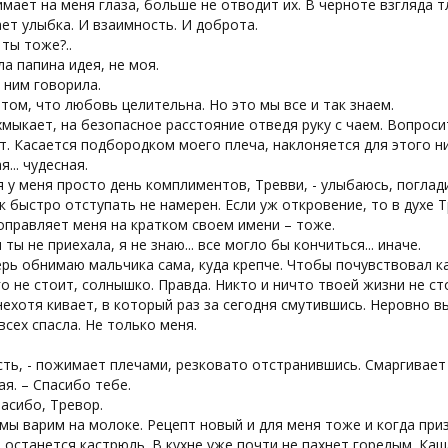
мает на меня глаза, больше не отводит их. В черноте взгляда 
ет улыбка. И взаимность. И доброта.
 ты тоже?..
ла папина идея, не моя.
с ним говорила.
 том, что любовь целительна. Но это мы все и так знаем.
мыкает, на безопасное расстояние отведя руку с чаем. Вопроси
. Касается подбородком моего плеча, наклоняется для этого н
я... чудесная.
я у меня просто день комплиментов, Тревви, - улыбаюсь, поглади
к быстро отступать не намерен. Если уж откровение, то в духе Т
оправляет меня на кратком своем имени – тоже.
ы ты не приехала, я не знаю... все могло бы кончиться... иначе.
рь обнимаю мальчика сама, куда крепче. Чтобы почувствовал ка
го не стоит, солнышко. Правда. Никто и ничто твоей жизни не ст
ехотя кивает, в который раз за сегодня смутившись. Неровно в
 всех спасла. Не только меня.
.
есть, - пожимает плечами, резковато отстранившись. Смаргивае
ая. – Спасибо тебе.
пасибо, Тревор.
мы варим на молоке. Рецепт новый и для меня тоже и когда приз
 останется кастрюль. В кухне уже почти не пахнет горелым. Каша