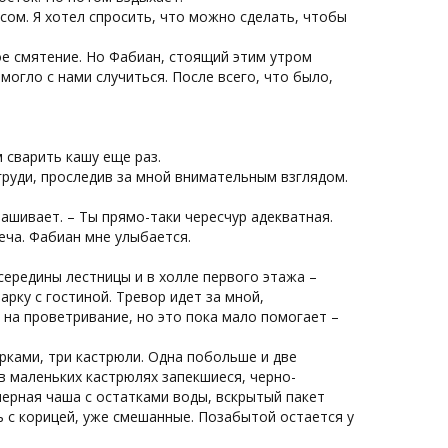
осом. Я хотел спросить, что можно сделать, чтобы
ое смятение. Но Фабиан, стоящий этим утром
могло с нами случиться. После всего, что было,
 сварить кашу еще раз.
груди, проследив за мной внимательным взглядом.
рашивает. – Ты прямо-таки чересчур адекватная.
еча. Фабиан мне улыбается.
 середины лестницы и в холле первого этажа –
арку с гостиной. Тревор идет за мной,
 на проветривание, но это пока мало помогает –
рками, три кастрюли. Одна побольше и две
 маленьких кастрюлях запекшиеся, черно-
мерная чаша с остатками воды, вскрытый пакет
ь с корицей, уже смешанные. Позабытой остается у