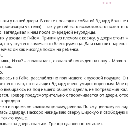
* * *
шаги у нашей двери. В свете последних событий Эдвард больше 
провизации у стены) – так у детей есть возможность позвать па
, заглядывал к нам после очередной неурядицы.
ня у входа не Гийом. Приникнув плечом к косяку, у двери стоит 
, но у скул его замечаю отблеск румянца. Да и смотрит парень 
Сейчас он как никогда похож на ребенка.
..
спишь, Изза? – спрашивает, с опаской поглядев на папу. - Можно
т как.
о.
ваюсь на Falke, расслабленно приникшего к пуховой подушке. О
ет его тело, но выглядит Эдвард очень умиротворенным. Мне н
о выбираюсь из-под нашего общего одеяла, не потревожив Калле
тся. Тревор предусмотрительно отворачивается от двери, отхо
 коридора.
чка и впрямь не слишком целомудренная. По смущенному взгляду
ась Эдварду. Наскоро накидываю сверху широкую и свободную к
 так-то лучше.
ываю за дверь спальни. Тревор сдавленно хмыкает.