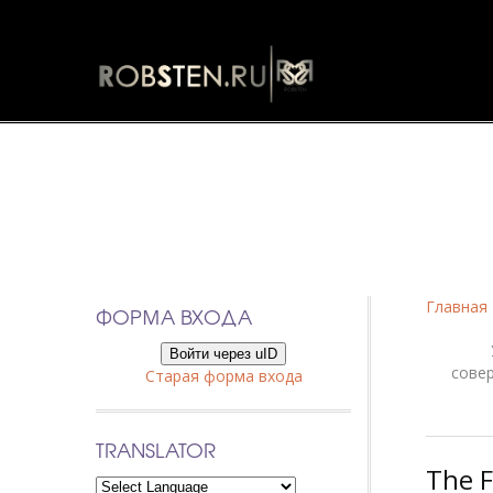
Фанфики
Главная
ФОРМА ВХОДА
Войти через uID
сове
Старая форма входа
TRANSLATOR
The F