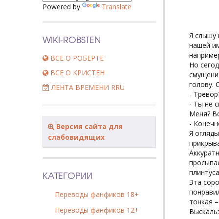
Powered by
Translate
Я слышу 
WIKI-ROBSTEN
нашей им
например
ВСЕ О РОБЕРТЕ
Но сегод
ВСЕ О КРИСТЕН
смущения
голову. 
ЛЕНТА ВРЕМЕНИ RRU
- Тревор?
- Ты не 
Меня? Во
- Конечн
Версия сайта для
Я огляды
слабовидящих
прикрыва
Аккуратн
просыпае
плинтуса
КАТЕГОРИИ
Эта соро
понравил
Переводы фанфиков 18+
тонкая –
Переводы фанфиков 12+
Выскальз