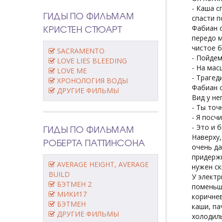
- Каша с
ГИДЫ ПО ФИЛЬМАМ
спасти п
КРИСТЕН СТЮАРТ
Фабиан с
передо м
чистое б
SACRAMENTO
- Пойде
LOVE LIES BLEEDING
- На мас
LOVE ME
- Трагед
ХРОНОЛОГИЯ ВОДЫ
Фабиан о
ДРУГИЕ ФИЛЬМЫ
Вид у не
- Ты точ
- Я посч
ГИДЫ ПО ФИЛЬМАМ
- Это и 
Наверху,
РОБЕРТА ПАТТИНСОНА
очень да
придержи
AVERAGE HEIGHT, AVERAGE
нужен ск
BUILD
У электр
БЭТМЕН 2
поменьше
МИКИ17
коричнев
БЭТМЕН
каши, па
ДРУГИЕ ФИЛЬМЫ
холодиль