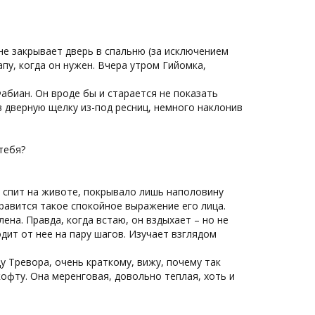
не закрывает дверь в спальню (за исключением
пу, когда он нужен. Вчера утром Гийомка,
Фабиан. Он вроде бы и старается не показать
в дверную щелку из-под ресниц, немного наклонив
 тебя?
н спит на животе, покрывало лишь наполовину
равится такое спокойное выражение его лица.
на. Правда, когда встаю, он вздыхает – но не
дит от нее на пару шагов. Изучает взглядом
 Тревора, очень краткому, вижу, почему так
офту. Она меренговая, довольно теплая, хоть и