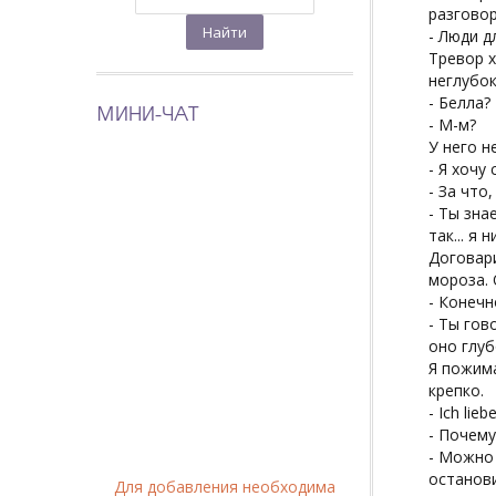
разговор
- Люди д
Тревор х
неглубок
- Белла?
МИНИ-ЧАТ
- М-м?
У него н
- Я хочу
- За что
- Ты зна
так... я 
Договари
мороза. 
- Конечн
- Ты гов
оно глуб
Я пожима
крепко.
- Ich lie
- Почему
- Можно 
останови
Для добавления необходима