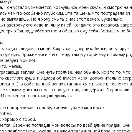
пахну?
за, - он устало усмехается, коснувшись моей скулы. Я смотрю на 
ясь чем-то особенно глубоким. Эта та щека, что пострадала от
но выглядишь. Но я хочу смыть с нас этот вечер. Буквально.
ь навстречу его ладони, льну к ней. Когда-то это казалось зап
доверяю Эдварду абсолютно и обещаю ему себя. Больше я не бою
на.
 заходит следом за мной. Закрывает дверцу кабинки, регулирует
з одежды. Прижимаюсь к его телу, такому горячему и такому р
е целует мой лоб.
чти, малыш.
рясающе теплая. Она чуть горячее, чем обычно, но это то, что 
о светлого душа, и Эдвард обнимает меня, дополнительно согре
равильно. Его собственный запах становится сильнее в тесноте н
ает самим фактом своего присутствия, как держит. Я приникаю щ
. И постепенно прекращаю дрожать.
го поворачивает голову, тронув губами мой висок.
önheit.
к хорошо с тобой.
ется, бережно погладив мои волосы по всей длине прядей. Они
под подбородком Сокола, в нашей традиционной позе, и потому