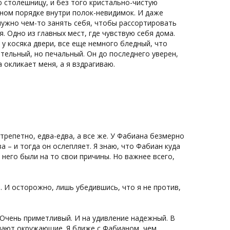
ю столешницу, и без того кристально-чистую
етном порядке внутри полок-невидимок. И даже
нужно чем-то занять себя, чтобы рассортировать
. Одно из главных мест, где чувствую себя дома.
 у косяка двери, все еще немного бледный, что
тельный, но печальный. Он до последнего уверен,
а окликает меня, а я вздрагиваю.
трепетно, едва-едва, а все же. У Фабиана безмерно
а – и тогда он ослепляет. Я знаю, что Фабиан куда
 него были на то свои причины. Но важнее всего,
. И осторожно, лишь убедившись, что я не против,
 Очень приметливый. И на удивление надежный. В
имают окружающие. Я ближе с Фабианом, чем