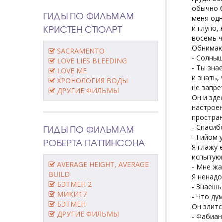
обычно б
ГИДЫ ПО ФИЛЬМАМ
меня одн
КРИСТЕН СТЮАРТ
и глупо,
восемь ч
Обнимаю 
SACRAMENTO
- Солныш
LOVE LIES BLEEDING
- Ты зна
LOVE ME
и знать,
ХРОНОЛОГИЯ ВОДЫ
не запре
ДРУГИЕ ФИЛЬМЫ
Он и зде
настроен
простран
ГИДЫ ПО ФИЛЬМАМ
- Спасиб
- Гийом 
РОБЕРТА ПАТТИНСОНА
Я глажу 
испытую
AVERAGE HEIGHT, AVERAGE
- Мне жа
BUILD
Я ненадо
БЭТМЕН 2
- Знаешь
МИКИ17
- Что ду
БЭТМЕН
Он злитс
ДРУГИЕ ФИЛЬМЫ
- Фабиан.