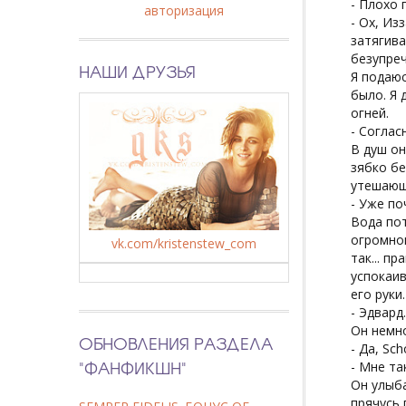
- Плохо 
авторизация
- Ох, Из
затягива
безупреч
НАШИ ДРУЗЬЯ
Я подаюс
было. Я 
огней.
- Соглас
В душ он
зябко бе
утешающ
- Уже по
Вода пот
огромног
vk.com/kristenstew_com
так... п
успокаив
его руки
- Эдвард.
Он немно
ОБНОВЛЕНИЯ РАЗДЕЛА
- Да, Sch
"ФАНФИКШН"
- Мне та
Он улыба
прячусь 