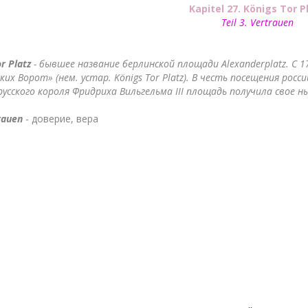
Kapitel 27. Königs Tor P
Teil 3. Vertrauen
r Platz
- бывшее название берлинской площади Alexanderplatz. С
ких Ворот» (нем. устар. Königs Tor Platz). В честь посещения рос
русского короля Фридриха Вильгельма III площадь получила свое н
rauen
- доверие, вера