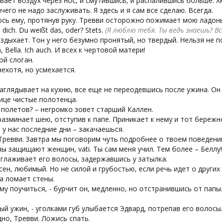
вает воздух через нос, и смутившись, и распалившись больше. Х
ичего не надо заслуживать. Я здесь и я сам все сделаю. Всегда.
сь ему, протянув руку. Тревви осторожно пожимает мою ладонь
be dich. Du weißt das, oder? Stets.
(Я люблю тебя. Ты ведь знаешь? Вс
здыхает. Тон у него безумно пронятый, но твердый. Нельзя не п
h, Bella. Ich auch. И всех к чертовой матери!
ой слоган.
ехотя, но усмехается.
аглядывает на кухню, все еще не переодевшись после ужина. Он
ице чистые полотенца.
 полетов? – негромко зовет старший Каллен.
азминает шею, отступив к папе. Приникает к нему и тот бережн
 у нас последние дни – закачаешься.
 Тревви. Завтра мы поговорим чуть подробнее о твоем поведени
ы защищают женщин, vati. Ты сам меня учил. Тем более – Беллу!
иглаживает его волосы, задержавшись у затылка.
асен, любимый. Но не силой и грубостью, если речь идет о други
а ломает стены.
ему поучиться, - бурчит он, медленно, но отстранившись от папы
ый ужин, - уголками губ улыбается Эдвард, потрепав его волосы
но, Тревви. Ложись спать.