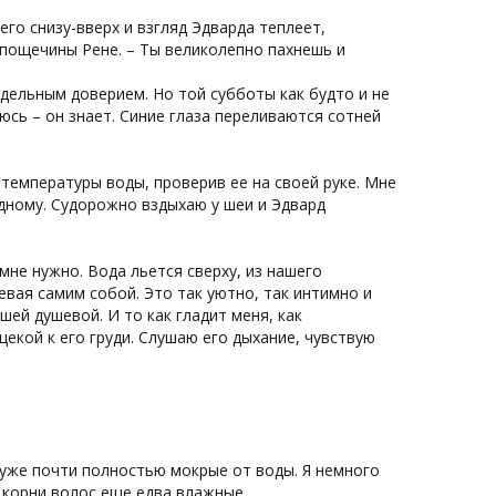
него снизу-вверх и взгляд Эдварда теплеет,
 пощечины Рене. – Ты великолепно пахнешь и
редельным доверием. Но той субботы как будто и не
сь – он знает. Синие глаза переливаются сотней
 температуры воды, проверив ее на своей руке. Мне
одному. Судорожно вздыхаю у шеи и Эдвард
мне нужно. Вода льется сверху, из нашего
вая самим собой. Это так уютно, так интимно и
ашей душевой. И то как гладит меня, как
екой к его груди. Слушаю его дыхание, чувствую
 уже почти полностью мокрые от воды. Я немного
 корни волос еще едва влажные.