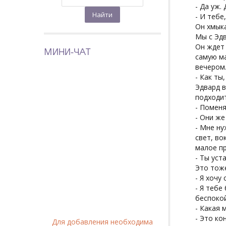
- Да уж.
- И тебе
Он хмыка
Мы с Эдв
Он ждет 
МИНИ-ЧАТ
самую ма
вечером.
- Как ты
Эдвард в
подходит
- Поменя
- Они же
- Мне ну
свет, во
малое пр
- Ты уста
Это тоже
- Я хочу
- Я тебе
беспокой
- Какая м
- Это ко
Для добавления необходима