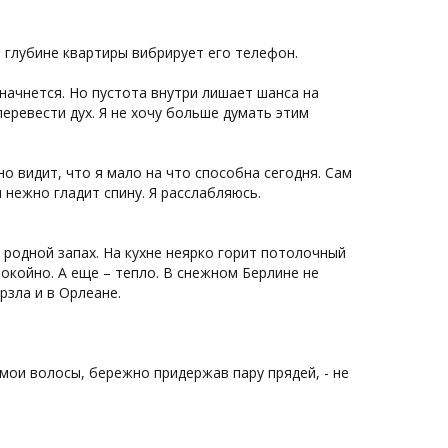
 глубине квартиры вибрирует его телефон.
 начнется. Но пустота внутри лишает шанса на
еревести дух. Я не хочу больше думать этим
о видит, что я мало на что способна сегодня. Сам
 нежно гладит спину. Я расслабляюсь.
 родной запах. На кухне неярко горит потолочный
покойно. А еще – тепло. В снежном Берлине не
рзла и в Орлеане.
 мои волосы, бережно придержав пару прядей, - не