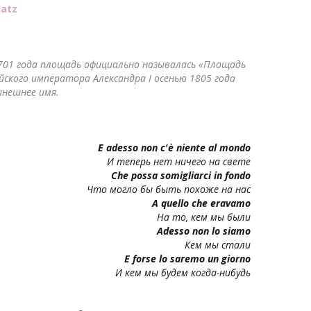
latz
 1701 года площадь официально называлась «Площадь
сийского императора Александра I осенью 1805 года
ынешнее имя.
E adesso non c'è niente al mondo
И теперь нет ничего на свете
Che possa somigliarci in fondo
Что могло бы быть похоже на нас
A quello che eravamo
На то, кем мы были
Adesso non lo siamo
Кем мы стали
E forse lo saremo un giorno
И кем мы будем когда-нибудь