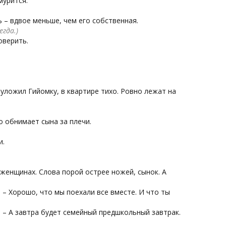
мурится.
 – вдвое меньше, чем его собственная.
егда.)
оверить.
 уложил Гийомку, в квартире тихо. Ровно лежат на
о обнимает сына за плечи.
и.
х женщинах. Слова порой острее ножей, сынок. А
. – Хорошо, что мы поехали все вместе. И что ты
. – А завтра будет семейный предшкольный завтрак.