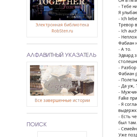
Он втяги
- Тебе н
Я улыбаю
- Ich lie
Электронная библиотека
Тревор в
RobSten.ru
- Ich auc
- Неплох
Фабиан н
- А то.
АЛФАВИТНЫЙ УКАЗАТЕЛЬ
Эдвард з
столешн
- Разбор
Фабиан р
- Полеты
- Да уж,
- Мужчин
Falke пр
Все завершенные истории
- Я согл
выдержк
- Есть ч
был там.
ПОИСК
- Семейн
Уже позд