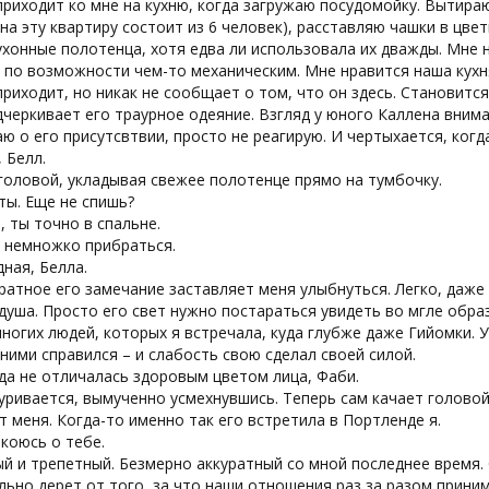
риходит ко мне на кухню, когда загружаю посудомойку. Вытира
 на эту квартиру состоит из 6 человек), расставляю чашки в цв
хонные полотенца, хотя едва ли использовала их дважды. Мне 
 по возможности чем-то механическим. Мне нравится наша кухня
риходит, но никак не сообщает о том, что он здесь. Становится
черкивает его траурное одеяние. Взгляд у юного Каллена внима
аю о его присутсвтвии, просто не реагирую. И чертыхается, когд
, Белл.
головой, укладывая свежее полотенце прямо на тумбочку.
 ты. Еще не спишь?
л, ты точно в спальне.
а немножко прибраться.
дная, Белла.
ратное его замечание заставляет меня улыбнуться. Легко, даже 
душа. Просто его свет нужно постараться увидеть во мгле образ
ногих людей, которых я встречала, куда глубже даже Гийомки. У
 ними справился – и слабость свою сделал своей силой.
гда не отличалась здоровым цветом лица, Фаби.
ривается, вымученно усмехнувшись. Теперь сам качает головой
 меня. Когда-то именно так его встретила в Портленде я.
окоюсь о тебе.
й и трепетный. Безмерно аккуратный со мной последнее время.
льно дерет от того, за что наши отношения раз за разом прин