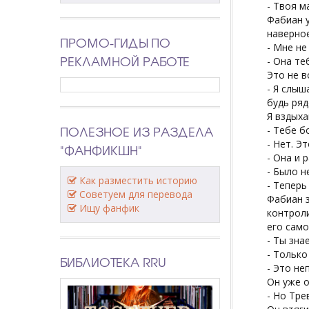
- Твоя м
Фабиан у
наверное
ПРОМО-ГИДЫ ПО
- Мне не
РЕКЛАМНОЙ РАБОТЕ
- Она те
Это не в
- Я слыш
будь ряд
Я вздыха
ПОЛЕЗНОЕ ИЗ РАЗДЕЛА
- Тебе б
- Нет. Э
"ФАНФИКШН"
- Она и 
- Было н
Как разместить историю
- Теперь
Советуем для перевода
Фабиан з
Ищу фанфик
контроли
его само
- Ты зна
- Только
БИБЛИОТЕКА RRU
- Это не
Он уже о
- Но Тре