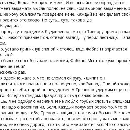
ать сука, Белла. Уж прости меня. И не пытайся ее оправдывать.
меет выражать мысль полно, не слишком выбирая выражение. Эт
, не хочу объяснять поведение Рене. Каждый из нас делает сво
 нравится это слово. Но суть... суть такова, да.
бя ударила.
опрос, а утверждение. Я удивленно смотрю Тревору прямо в глаз
ал, - нехотя признает он, отведя взгляд, - у перил лестницы. Папа
ом.
ю, устало приникнув спиной к столешнице. Фабиан напрягается.
ольно?
то был ее способ выразить эмоции, Фабиан. Мы такое уже прохо
раньше тебя?..
есколько раз.
 я вдвойне жалею, что не сломал ей руку, - шипит он.
лится также правильно и полноценно, как Эдвард. Они оба холер
ровать себя, порой он неудержим. А Тревви неудержим еще от 
го. Вслед за стыдом. Правда, про стыд я знаю больше.
ешь, я не одобряю насилия. И не люблю грубых слов, ты слишком
 не надо о воспитании, Белл. Каждый получает ровно то, что он
правильно для тебя, Тревор – защищать меня и обо мне беспоко
ткрывает рот, чтобы возразить, но я мягко прошу дать мне зак
вор, мне очень дорого, что ты обо мне заботишься. Что я заслу