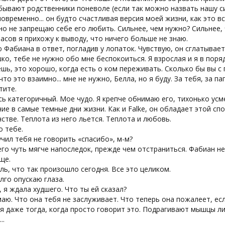
ывают родственники поневоле (если так можно назвать нашу си
овременно... он будто счастливая версия моей жизни, как это в
 но не запрещаю себе его любить. Сильнее, чем нужно? Сильнее,
асов я прихожу к выводу, что ничего больше не знаю.
Фабиана в ответ, погладив у лопаток. Чувствую, он сглатывает
ко, тебе не нужно обо мне беспокоиться. Я взрослая и я в поря
ешь, это хорошо, когда есть о ком переживать. Сколько бы вы с
 что это взаимно... мне не нужно, Белла, но я буду. За тебя, за п
тите.
сь категоричный. Мое чудо. Я крепче обнимаю его, тихонько ус
ие в самые темные дни жизни. Как и Falke, он обладает этой сп
стве. Теплота из него льется. Теплота и любовь.
о тебе.
учил тебя не говорить «спасибо», м-м?
его чуть мягче напоследок, прежде чем отстраниться. Фабиан н
ще.
ль, что так произошло сегодня. Все это целиком.
лго опускаю глаза.
, я ждала худшего. Что ты ей сказал?
маю. Что она тебя не заслуживает. Что теперь она пожалеет, ес
я даже тогда, когда просто говорит это. Подрагивают мышцы ли
..