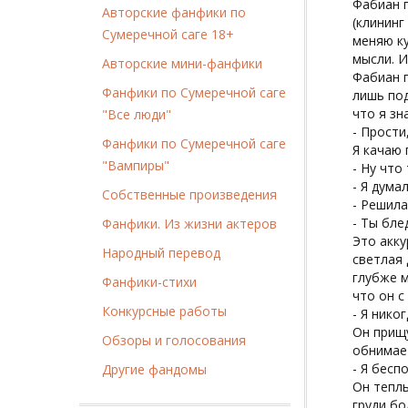
Фабиан п
Авторские фанфики по
(клининг
Сумеречной саге 18+
меняю ку
мысли. И
Авторские мини-фанфики
Фабиан п
Фанфики по Сумеречной саге
лишь под
что я зн
"Все люди"
- Прости
Фанфики по Сумеречной саге
Я качаю 
"Вампиры"
- Ну что
- Я дума
Собственные произведения
- Решил
- Ты бле
Фанфики. Из жизни актеров
Это акку
Народный перевод
светлая 
глубже м
Фанфики-стихи
что он с
Конкурсные работы
- Я нико
Он прищу
Обзоры и голосования
обнимает
- Я бесп
Другие фандомы
Он теплы
груди бо