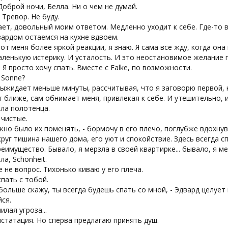
 Доброй ночи, Белла. Ни о чем не думай.
, Тревор. Не буду.
ет, довольный моим ответом. Медленно уходит к себе. Где-то в
ардом остаемся на кухне вдвоем.
от меня более яркой реакции, я знаю. Я сама все жду, когда она
ленькую истерику. И усталость. И это неостановимое желание п
 Я просто хочу спать. Вместе с Falke, по возможности.
, Sonne?
ыжидает меньше минуты, рассчитывая, что я заговорю первой, н
 ближе, сам обнимает меня, привлекая к себе. И утешительно, и
ла полотенца.
 чистые.
жно было их поменять, - бормочу в его плечо, поглубже вдохнув
круг тишина нашего дома, его уют и спокойствие. Здесь всегда с
еимущество. Бывало, я мерзла в своей квартирке... бывало, я ме
ла, Schönheit.
 не вопрос. Тихонько киваю у его плеча.
 спать с тобой.
 больше скажу, ты всегда будешь спать со мной, - Эдвард целует
ся.
илая угроза...
нстатация. Но сперва предлагаю принять душ.