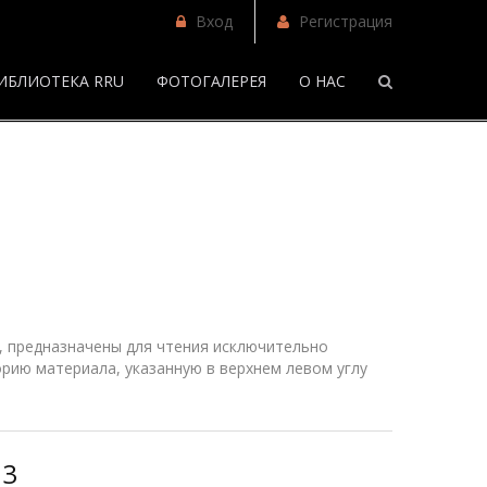
Вход
Регистрация
ИБЛИОТЕКА RRU
ФОТОГАЛЕРЕЯ
О НАС
/
Фанфики
 предназначены для чтения исключительно
рию материала, указанную в верхнем
левом
углу
 3