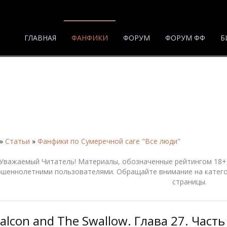
ГЛАВНАЯ
ФАНФИКИ
ФОРУМ
ФОРУМ ФФ
Б
»
Статьи
»
Фанфики по Сумеречной саге "Все люди"
Уважаемый Читатель! Материалы, обозначенные рейтингом 18+,
ршеннолетними пользователями. Обращайте внимание на катего
страницы.
alcon and The Swallow. Глава 27. Часть