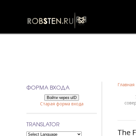
Фанфики
Главная
ФОРМА ВХОДА
Войти через uID
сове
Старая форма входа
TRANSLATOR
The F