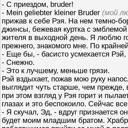
- С приездом, bruder!
- Mein geliebter kleiner Bruder
(мой л
прижав к себе Рэя. На нем темно-бо
джинсы, бежевая куртка с эмблемой 
жителя в выходной день. Я люблю гор
прежнего, знакомого мне. По крайней
- Еще бы, - басисто усмехается Рэй,
- Снежно.
- Это к лучшему, меньше грязи.
Рэй вздыхает, пожав мою руку напосл
выглядит чуть старше, чем прежде, в
при этом взгляд у Рэя горит и пылает
глазах и это беспокоило. Сейчас вс
- Я скучал, Эд, - вдруг признается о
будет моим младшим братом. Храбр