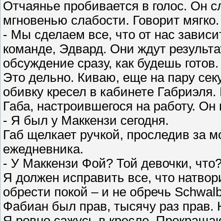
Отчаянье пробивается в голос. Он с
мгновенью слабости. Говорит мягко.
- Мы сделаем все, что от нас завис
команде, Эдвард. Они ждут результ
обсуждение сразу, как будешь готов.
Это дельно. Киваю, еще на пару сек
обивку кресел в кабинете Габриэля.
Габа, настроившегося на работу. Он 
- Я был у Маккензи сегодня.
Габ щелкает ручкой, проследив за м
ежедневника.
- У Маккензи Фой? Той девочки, что?
Я должен исправить все, что натвор
обрести покой – и не обречь Schwal
Фабиан был прав, тысячу раз прав. Н
Я ровно сажусь в кресле. Прекраща