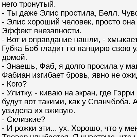
него тронутый.
- Ты даже Элис простила, Белл. Чув
- Элис хороший человек, просто она
Эффект внезапности.
- Вот и оправдание нашли, - хмыкает
Губка Боб гладит по панцирю свою у
домой.
- Знаешь, Фаб, я долго просила у ма
Фабиан изгибает бровь, явно не ожи
- Кого?
- Улитку, - киваю на экран, где Гэр
будут вот такими, как у Спанчбоба. А
увидела их вживую.
- Склизкие?
- И рожки эти... ух. Хорошо, что у м