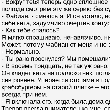
- Вокруг тебя теперь одно сплошное
полгода смотрим эту же серию без с
- Фабиан, - смеюсь я. И он устало, 
себе кита, задумчиво очертив контур
- Как тебе спалось?
Я мягко спрашиваю, ненавязчиво, ни
Может, потому Фабиан от меня и не 
- Нормально.
- Ты рано проснулся? Мы помешали
- В восемь тридцать, не так уж рано.
Он кладет кита на подлокотник, погл
сев ровнее. Упирается стопами в п
крабсбургеры на старой плитке – е
всегда при нем.
- Я включала его, когда была дома о
Тревор всегда внимателен ко мне, е