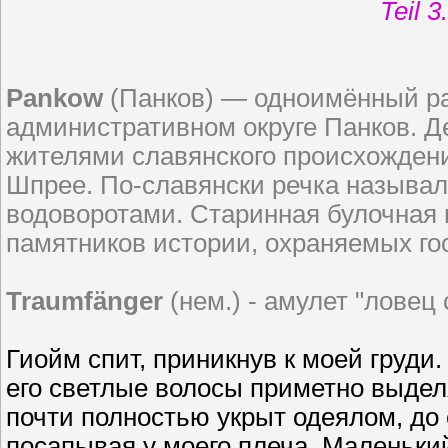
Teil 
Pankow
(Панков) — одноимённый ра
административном округе Панков. Д
жителями славянского происхождени
Шпрее. По-славянски речка называл
водоворотами. Старинная булочная н
памятников истории, охраняемых го
Traumfänger
(нем.) - амулет "ловец 
Гиойм спит, приникнув к моей груди
его светлые волосы приметно выдел
почти полностью укрыт одеялом, до 
посапывая у моего плеча. Маленьк