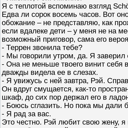
Я с теплотой вспоминаю взгляд Schö
Едва ли сорок восемь часов. Вот он
обожание – не представляю, как про
если вдалеке дети – у меня не на ме
возможный приговор, сама его вероя
- Террен звонила тебе?
- Мы говорили утром, да. Я заверил 
- Она не меньше твоего винит себя 
дважды видела ее в слезах.
- Я увижусь с ней завтра, Рэй. Спра
Он вдруг смущается, как-то простра
шкаф, до сих пор держал его в ладо
- Боюсь сглазить. Но пока мы дали 
- Я рад за вас.
Это честно. Рэй любит свою жену, я 