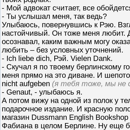
- Мой адвокат считает, все обойдетс
- Ты услышал меня, так ведь?
Улыбаюсь, повернувшись к Рэю. Взгл
настойчивый. Он тоже меня любит. Д
осознавал, каким важным могу оказа
любить – без условных уточнений.
- Ich liebe dich, Рэй. Vielen Dank.
- Скучал я по твоему берлинскому го
меня прямо на это диване. И шепотом 
nicht aufgeben
(я тебя тоже, мы не 
- Genaut, - улыбаюсь я.
А потом вижу на одной из полок у т
подарочное издание. И красную поло
магазин Dussmann English Bookshop 
Фабиана в целом Берлине. Ну еще б