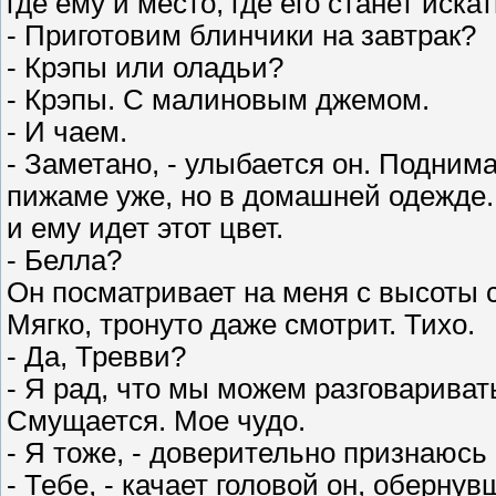
где ему и место, где его станет иска
- Приготовим блинчики на завтрак?
- Крэпы или оладьи?
- Крэпы. С малиновым джемом.
- И чаем.
- Заметано, - улыбается он. Подним
пижаме уже, но в домашней одежде. 
и ему идет этот цвет.
- Белла?
Он посматривает на меня с высоты с
Мягко, тронуто даже смотрит. Тихо.
- Да, Тревви?
- Я рад, что мы можем разговаривать.
Смущается. Мое чудо.
- Я тоже, - доверительно признаюсь
- Тебе, - качает головой он, обернув