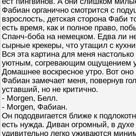
ест пингвинов. А они слишком милы
Фабиан органично смотрится с поду
взрослость, детская сторона Фаби т
есть время, как и полное право, по
Спанч-боба на немецком. Едва ли н
сырные крекеры, что утащил с кухни
Вся эта картина для меня настолько
уютным, согревающим ощущением ум
Домашнее воскресное утро. Вот оно 
Фабиан замечает меня, повернув гол
уставший, но не критично.
- Morgen, Белл.
- Morgen, Фабиан.
Он пододвигается ближе к подлокотн
есть нужда. Диван огромный, в духе
удивительно легко уживаются миним