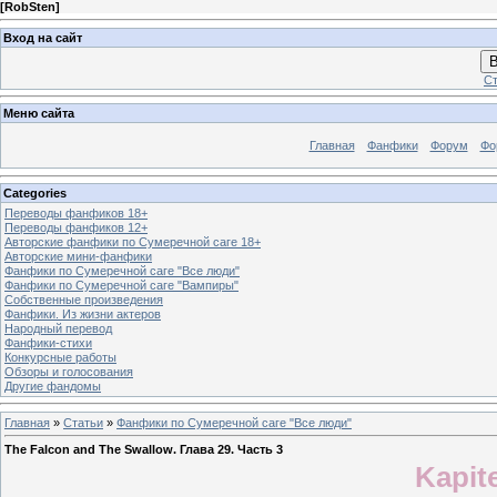
[
RobSten
]
Вход на сайт
В
Ст
Меню сайта
Главная
Фанфики
Форум
Фо
Categories
Переводы фанфиков 18+
Переводы фанфиков 12+
Авторские фанфики по Сумеречной саге 18+
Авторские мини-фанфики
Фанфики по Сумеречной саге "Все люди"
Фанфики по Сумеречной саге "Вампиры"
Собственные произведения
Фанфики. Из жизни актеров
Народный перевод
Фанфики-стихи
Конкурсные работы
Обзоры и голосования
Другие фандомы
Главная
»
Статьи
»
Фанфики по Сумеречной саге "Все люди"
The Falcon and The Swallow. Глава 29. Часть 3
Kapit