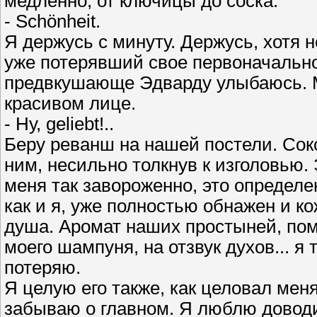
медленно, от ключицы до соска.
- Schönheit.
Я держусь с минуту. Держусь, хотя 
уже потерявший свое первоначально
предвкушающе Эдварду улыбаюсь. М
красивом лице.
- Ну, geliebt!..
Беру реванш на нашей постели. Сок
ним, несильно толкнув к изголовью.
меня так завороженно, это определе
как и я, уже полностью обнажен и к
душа. Аромат наших простыней, пом
моего шампуня, на отзвук духов... я 
потеряю.
Я целую его также, как целовал меня
забываю о главном. Я люблю доводит