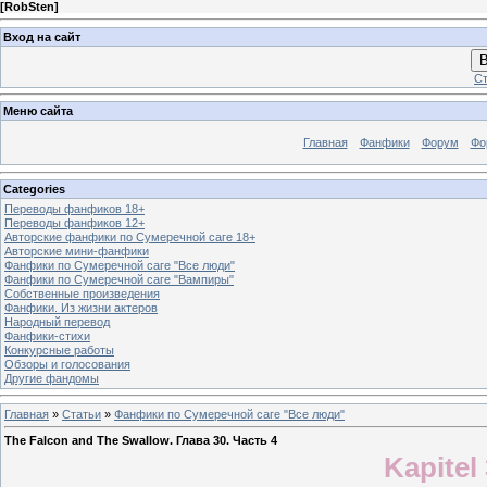
[
RobSten
]
Вход на сайт
В
Ст
Меню сайта
Главная
Фанфики
Форум
Фо
Categories
Переводы фанфиков 18+
Переводы фанфиков 12+
Авторские фанфики по Сумеречной саге 18+
Авторские мини-фанфики
Фанфики по Сумеречной саге "Все люди"
Фанфики по Сумеречной саге "Вампиры"
Собственные произведения
Фанфики. Из жизни актеров
Народный перевод
Фанфики-стихи
Конкурсные работы
Обзоры и голосования
Другие фандомы
Главная
»
Статьи
»
Фанфики по Сумеречной саге "Все люди"
The Falcon and The Swallow. Глава 30. Часть 4
Kapitel