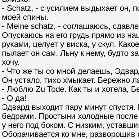
- Schatz, - с усилием выдыхает он
моей спины.
- Meine schatz, - соглашаюсь, сдавл
Опускаюсь на его грудь прямо из н
руками, целует у виска, у скул. Како
пылает он сам. Льну к нему, будто з
хочу.
- Что же ты со мной делаешь, Эдвард
Он устало, тихо хмыкает. Бережно л
- Люблю Zu Tode. Как ты и хотела, Б
- О да!
Эдвард выходит пару минут спустя.
бедрами. Простыни холодные после 
у него под боком. С низким, уставш
Оборачивается ко мне, разворошив 