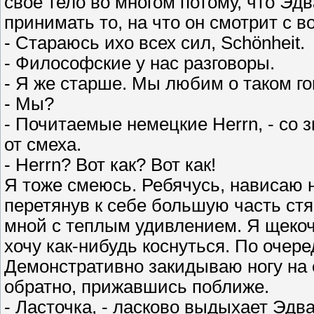
свое тело во многом потому, что Эд
принимать то, на что он смотрит с 
- Стараюсь ихо всех сил, Schönheit.
- Философские у нас разговоры.
- Я же старше. Мы любим о таком го
- Мы?
- Почитаемые немецкие Herrn, - со 
от смеха.
- Herrn? Вот как? Вот как!
Я тоже смеюсь. Ребячусь, нависаю н
перетянув к себе большую часть ст
мной с теплым удивлением. Я щекочу 
хочу как-нибудь коснуться. По очере
Демонстративно закидываю ногу на 
обратно, прижавшись поближе.
- Ласточка, - ласково выдыхает Эдв