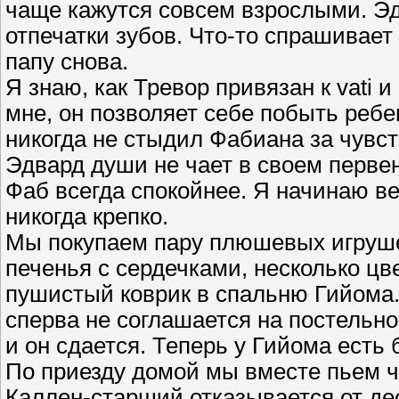
чаще кажутся совсем взрослыми. Эдв
отпечатки зубов. Что-то спрашивае
папу снова.
Я знаю, как Тревор привязан к vati и
мне, он позволяет себе побыть ребе
никогда не стыдил Фабиана за чувств
Эдвард души не чает в своем первен
Фаб всегда спокойнее. Я начинаю вер
никогда крепко.
Мы покупаем пару плюшевых игрушек 
печенья с сердечками, несколько ц
пушистый коврик в спальню Гийома.
сперва не соглашается на постельно
и он сдается. Теперь у Гийома есть
По приезду домой мы вместе пьем ч
Каллен-старший отказывается от дес