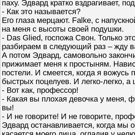
паху. Эдвард кратко вздрагивает, по
- Как это называется?
Его глаза мерцают. Falke, с напускн
на меня с высоты своей подушки.
- Das Glied, госпожа Свон. Только эт
разбираем в следующий раз – жду в
А потом Эдвард, самовольно законч
прижимает меня к простыням. Навис
постели. И смеется, когда я вожусь 
быстрых поцелуев. И легко-легко, а 
- Вот как, профессор!
- Какая вы плохая девочка у меня, ф
вы!
- И не говорите! И не говорите, проф
Эдвард останавливается, когда мы 
касается моего лица, огладив у чел