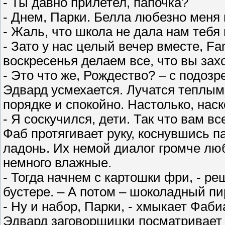
- Ты давно прилетел, папочка?
- Днем, Парки. Белла любезно меня 
- Жаль, что школа не дала нам тебя 
- Зато у нас целый вечер вместе, F
воскресенья делаем все, что вы зах
- Это что же, Рождество? – с подо
Эдвард усмехается. Лучатся теплым с
порядке и спокойно. Настолько, наск
- Я соскучился, дети. Так что вам вс
Фаб протягивает руку, коснувшись п
ладонь. Их немой диалог громче лю
немного влажные.
- Тогда начнем с картошки фри, - р
бустере. – А потом – шоколадный пи
- Ну и набор, Парки, - хмыкает Фаби
Эдвард заговорщицки посматривает 