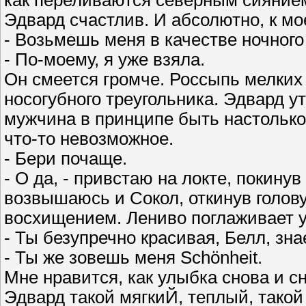
как переливаются северным сиянием 
Эдвард счастлив. И абсолютно, к мо
- Возьмешь меня в качестве ночного 
- По-моему, я уже взяла.
Он смеется громче. Россыпь мелких 
носогубного треугольника. Эдвард у
мужчина в принципе быть настолько 
что-то невозможное.
- Бери почаще.
- О да, - привстаю на локте, покинув
возвышаюсь и Сокол, откинув голову
восхищением. Лениво поглаживает у
- Ты безупречно красивая, Белл, зн
- Ты же зовешь меня Schönheit.
Мне нравится, как улыбка снова и с
Эдвард такой мягкиЙ, теплый, такой