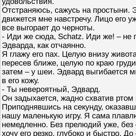
удовольствия.
Отстраняюсь, сажусь на простыни. 
движется мне навстречу. Лицо его уж
все выгорает до черноты.
- Иди же сюда, Schatz. Иди же! – не
Эдварда, как отчаянно.
Я глажу его пах. Целую внизу живота
пересев ближе, целую по краю груди
затем – у шеи. Эдвард выгибается м
в его кожу.
- Ты невероятный, Эдвард.
Он задыхается, жадно схватив ртом 
Приподнявшись на секунду, оказав
нашу маленькую игру. Я сама плавлю
немедленно. Без прелюдий уже, без о
хочу его резко, глубоко и быстро. До