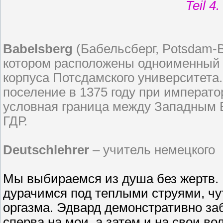
Teil 4
Babelsberg
(Бабельсберг, Potsdam-B
котором расположены одноименный п
корпуса Потсдамского университета
поселение в 1375 году при императо
условная граница между Западным 
ГДР.
Deutschlehrer
– учитель немецкого
Мы выбираемся из душа без жертв. И
дурачимся под теплыми струями, чут
оргазма. Эдвард демонстративно за
сперва на мои, а затем и на свои во