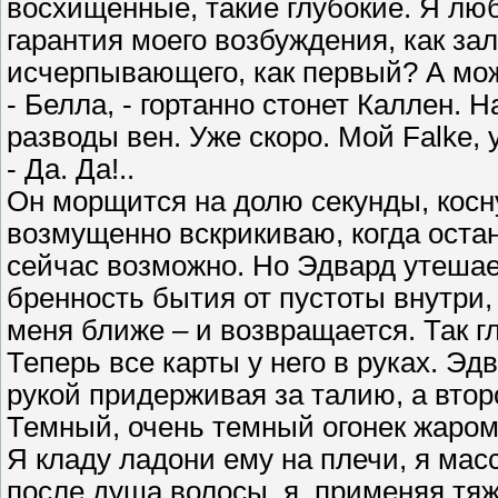
восхищенные, такие глубокие. Я люб
гарантия моего возбуждения, как зал
исчерпывающего, как первый? А може
- Белла, - гортанно стонет Каллен. 
разводы вен. Уже скоро. Мой Falke, 
- Да. Да!..
Он морщится на долю секунды, косн
возмущенно вскрикиваю, когда остан
сейчас возможно. Но Эдвард утешае
бренность бытия от пустоты внутри,
меня ближе – и возвращается. Так глуб
Теперь все карты у него в руках. Эд
рукой придерживая за талию, а втор
Темный, очень темный огонек жаром 
Я кладу ладони ему на плечи, я мас
после душа волосы, я, применяя тя