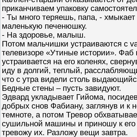
приканчиваем упаковку самостоятел
- Ты много теряешь, папа, - хмыкае
маленькую печенюшку.
- На здоровье, малыш.
Потом мальчишки устраиваются с va
телевизоре «Утиные истории». Фаб к
устраивается на его коленях, сверн
иду в долгий, теплый, расслабляющ
что с утра видели столь выдающийся
Бедные стены – пусть завидуют.
Эдвард укладывает Гийома, посидев
добрых снов Фабиану, заглянув и к н
темноте, а потом Тревор обхватывае
сушильной машины и приношу к его с
тревожу их. Разложу вещи завтра.