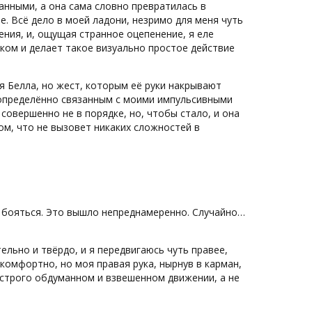
анными, а она сама словно превратилась в
е. Всё дело в моей ладони, незримо для меня чуть
ния, и, ощущая странное оцепенение, я еле
иком и делает такое визуально простое действие
тся Белла, но жест, которым её руки накрывают
определённо связанным с моими импульсивными
 совершенно не в порядке, но, чтобы стало, и она
ом, что не вызовет никаких сложностей в
го бояться. Это вышло непреднамеренно. Случайно…
тельно и твёрдо, и я передвигаюсь чуть правее,
комфортно, но моя правая рука, нырнув в карман,
в строго обдуманном и взвешенном движении, а не