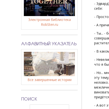
- Эдвард
себе:
- Просто
Электронная библиотека
RobSten.ru
- А причи
- Ты... 
соверша
АЛФАВИТНЫЙ УКАЗАТЕЛЬ
растител
- В како
- Невели
что я бы
- Но... 
эту тему
Все завершенные истории
неловко.
межлично
виноваты
придётся
ПОИСК
- А вот 