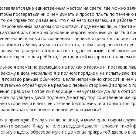
ставляется мне единственным местом на свете, где можно зали
чтобы постараться ни о чём думать и просто плыть по течению в
что он справится с задачей, что я на него возлагаю, и в действ
 персональным оазисом спокойствия, подъезжаю лишь спустя н
 автомобиль прямо на основной дороге. Большую их часть я про
енее значительный по сравнению с первым отрезок в салоне сот
ь обижать Беллу и упрекать её за то, в чём совершенно нет её в
 карусель для детской кроватки с подвешенными к ней слоника
льное кресло для ребёнка, с установкой которого на заднем сид
льное я временно размещаю на полках в гараже и, поставив маш
 захожу в дом. Морально я в полном порядке и не испытываю же
 я гораздо раньше обычного, Белла непременно спросит, в чём д
ствительно отреагирую на реально первый сторонний вопрос о 
ния с работы. Готов ли я вообще к нему? Нахожусь ли в состо
могу ли увидеть друга подобно Джасперу под собственной же к
но утопичны и в высшей степени бесполезны, и я только зря тр
 завоёвывать всё новые и новые участки мозга?
ая в прихожую, Беллу я нигде не вижу, и моим ориентиром служи
ого-то фильма. Я иду на голоса ведущих диалог героев и тихой 
ельную щель, образованную не до конца прикрытой дверью в к