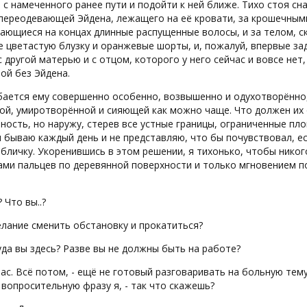
 с намеченного ранее пути и подойти к ней ближе. Тихо стоя сн
 переодевающей Эйдена, лежащего на её кровати, за крошечным
ающиеся на концах длинные распущенные волосы, и за телом, с
 цветастую блузку и оранжевые шорты, и, пожалуй, впервые за
 другой матерью и с отцом, которого у него сейчас и вовсе нет
ой без Эйдена.
ается ему совершенно особенно, возвышенно и одухотворённо, 
ой, умиротворённой и сияющей как можно чаще. Что должен их 
ность, но наружу, стерев все устные границы, ограниченные пл
м бываю каждый день и не представляю, что бы почувствовал, 
бличку. Укоренившись в этом решении, я тихонько, чтобы никог
ами пальцев по деревянной поверхности и только мгновением п
 Что вы..?
елание сменить обстановку и прокатиться?
уда вы здесь? Разве вы не должны быть на работе?
час. Всё потом, - ещё не готовый разговаривать на больную те
 вопросительную фразу я, - так что скажешь?