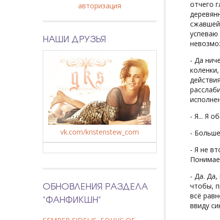
отчего г
авторизация
деревянн
сжавшей
успеваю 
НАШИ ДРУЗЬЯ
невозмож
- Да нич
коленки
действия
расслаби
исполнен
- Я... Я
vk.com/kristenstew_com
- Больше
- Я не в
Понимае
- Да. Да
ОБНОВЛЕНИЯ РАЗДЕЛА
чтобы, п
всё равн
"ФАНФИКШН"
ввиду си