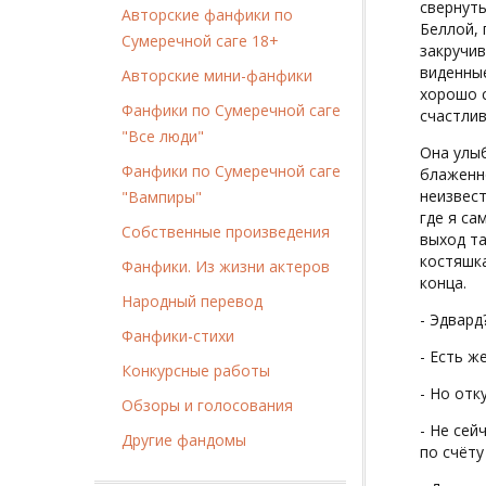
свернуть
Авторские фанфики по
Беллой,
Сумеречной саге 18+
закручив
виденные
Авторские мини-фанфики
хорошо с
Фанфики по Сумеречной саге
счастлив
"Все люди"
Она улыб
Фанфики по Сумеречной саге
блаженн
неизвест
"Вампиры"
где я са
Собственные произведения
выход та
костяшк
Фанфики. Из жизни актеров
конца.
Народный перевод
- Эдвард?
Фанфики-стихи
- Есть ж
Конкурсные работы
- Но отк
Обзоры и голосования
- Не сей
Другие фандомы
по счёту