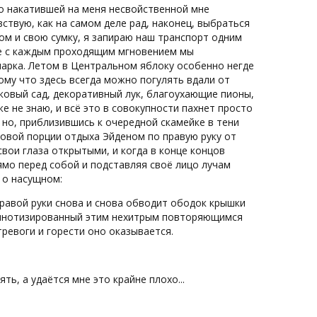
о накатившей на меня несвойственной мне
вствую, как на самом деле рад, наконец, выбраться
ом и свою сумку, я запираю наш транспорт одним
е с каждым проходящим мгновением мы
парка. Летом в Центральном яблоку особенно негде
тому что здесь всегда можно погулять вдали от
ковый сад, декоративный лук, благоухающие пионы,
е не знаю, и всё это в совокупности пахнет просто
 но, приблизившись к очередной скамейке в тени
новой порции отдыха Эйденом по правую руку от
вои глаза открытыми, и когда в конце концов
ямо перед собой и подставляя своё лицо лучам
 о насущном:
 правой руки снова и снова обводит ободок крышки
гипнотизированный этим нехитрым повторяющимся
ревоги и горести оно оказывается.
ть, а удаётся мне это крайне плохо...