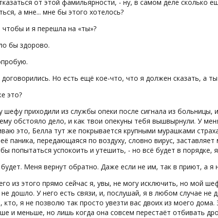
казаться от этой фамильярности, - ну, в самом деле сколько 
ься, а мне... мне бы этого хотелось?
, чтобы и я перешла на «ты»?
ло бы здорово.
попробую.
, договорились. Но есть ещё кое-что, что я должен сказать, а ты
же это?
у шефу приходили из службы опеки после сигнала из больницы, и 
му обстояло дело, и как твои опекуны тебя вышвырнули. У меня
ваю это, Белла тут же покрывается крупными мурашками страха
 её паника, передающаяся по воздуху, словно вирус, заставляет
обы попытаться успокоить и утешить, - но всё будет в порядке, 
е будет. Меня вернут обратно. Даже если не им, так в приют, а я
чего из этого прямо сейчас я, увы, не могу исключить, но мой ш
 не дошло. У него есть связи, и, послушай, я в любом случае не
 кто, я не позволю так просто увезти вас двоих из моего дома. 
ше и меньше, но лишь когда она совсем перестаёт отбивать др