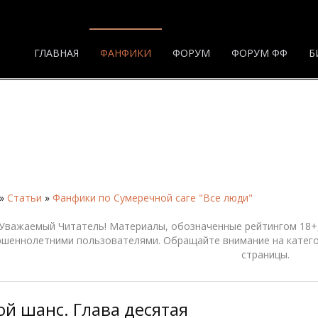
ГЛАВНАЯ
ФАНФИКИ
ФОРУМ
ФОРУМ ФФ
Б
»
Статьи
»
Фанфики по Сумеречной саге "Все люди"
Уважаемый Читатель! Материалы, обозначенные рейтингом 18+,
ршеннолетними пользователями. Обращайте внимание на катего
страницы.
ой шанс. Глава десятая