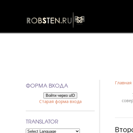
Фанфики
Главная
ФОРМА ВХОДА
Войти через uID
сове
Старая форма входа
TRANSLATOR
Втор