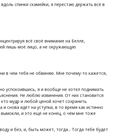
у вдоль спинки скамейки, я перестаю держать всё в
концентрируя всё своё внимание на Белле,
щей лишь моё лицо, а не окружающую
я ни в чём тебя не обвиняю. Мне почему-то кажется,
дочно успокоившись, я и вообще не хотел поднимать
ъяснения. Не люблю извинения. От них становится
, кто мудр и любой ценой хочет сохранить
 и снова идёт на уступки, в то время как истинно
вымокли, и это ещё не конец, о чём мне тоже
оду и без, и, быть может, тогда... Тогда тебе будет