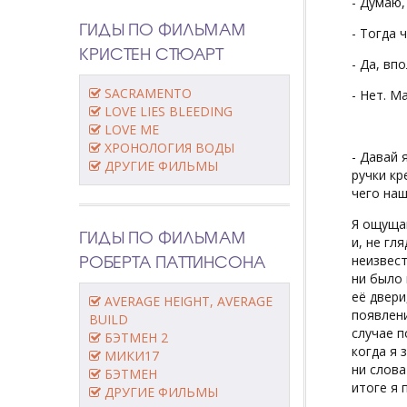
- Думаю, 
ГИДЫ ПО ФИЛЬМАМ
- Тогда 
КРИСТЕН СТЮАРТ
- Да, впо
SACRAMENTO
- Нет. М
LOVE LIES BLEEDING
LOVE ME
ХРОНОЛОГИЯ ВОДЫ
- Давай 
ДРУГИЕ ФИЛЬМЫ
ручки кр
чего наш
Я ощущаю
ГИДЫ ПО ФИЛЬМАМ
и, не гл
РОБЕРТА ПАТТИНСОНА
неизвест
ни было 
её двери
AVERAGE HEIGHT, AVERAGE
появлени
BUILD
случае п
БЭТМЕН 2
когда я 
МИКИ17
ни слова
БЭТМЕН
итоге я 
ДРУГИЕ ФИЛЬМЫ