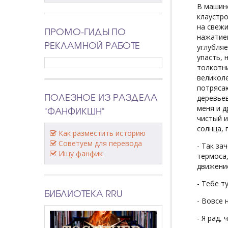
В машин
клаустро
на свежи
ПРОМО-ГИДЫ ПО
нажатие
РЕКЛАМНОЙ РАБОТЕ
углубляе
упасть, 
толкотни
великоле
потрясаю
ПОЛЕЗНОЕ ИЗ РАЗДЕЛА
деревьев
меня и д
"ФАНФИКШН"
чистый и
солнца,
Как разместить историю
Советуем для перевода
- Так за
Ищу фанфик
термоса
движение
- Тебе т
БИБЛИОТЕКА RRU
- Вовсе 
- Я рад,