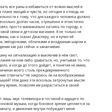
зать все раны и избавиться от всяких мыслей в
 плане эмоций и чувств, но сегодня я отнюдь не
ительности к тому, что для каждого человека должно
есколько долгих часов, отрешённо и эгоистично
вёл, просто маниакально катаясь по городу, а
овой связи и детском магазине. Я не только не
ины, как и сказал Джасперу, но и купил ей
ми, звёздочками, облачками и воздушным шаром и
ении как раз сейчас и заканчиваю.
ину на сигнализацию и выключив в нём свет,
лания на ком-либо срываться, но, учитывая то, что
ело, и когда до этого дойдёт, я понятия не имею,
причинах моего столь преждевременного
янии отвечать? Не закроюсь ли на воображаемые
рышей? Или даже эти вскользь затронутые мысли
ачу время, позволяя им разрастаться в своей
т лишь звук телевизора в гостиной и идущего по
фоновой музыки, когда боковое зрение цепляется за
омнату, и движение внутри побуждает меня