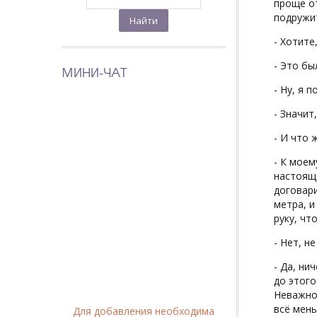
проще от
подружит
- Хотите
- Это бы
МИНИ-ЧАТ
- Ну, я 
- Значит
- И что 
- К моем
настояще
договари
метра, и
руку, чт
- Нет, н
- Да, ни
до этого
Неважно,
всё мень
Для добавления необходима