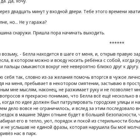
да. Да, хочу.
через двадцать минут у входной двери. Тебе этого времени хвати
лне, но... Не у гаража?
ашина снаружи. Пришла пора начинать выходить.
******
я возьму, - Белла находится в шаге от меня, и, открыв правую 
есла, в котором можно и всюду носить ребёнка с собой, когда р
и пальцы смыкаются вокруг неё невероятно близко друг к другу.
 себя так, словно из-за желания помочь вторгся в чужое лично
ядя на меня, пребывает в некотором смятении, застываю в прост
ным мне мыслям, наконец, не разжимает руку и не позволяет мн
вопросов я прекрасно понимаю, что Белла всё ещё несколько в ш
, когда по идее должен был патрулировать городские улицы и н
ем дело вовсе не ограничилось, и вслед за этим последовало в
оездок в машине Эйден отныне будет в большей безопасности, 
забирал его в тепло, уют, порядок и покой из стерильности больн
 и не услышав не единой фразы, которая нарушила бы моё молч
привёз нас в парк.