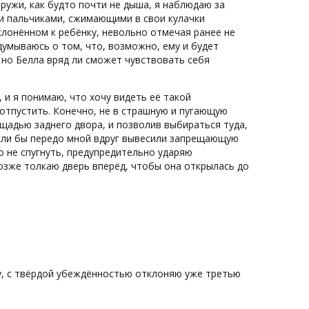
аружи, как будто почти не дыша, я наблюдаю за
и пальчиками, сжимающими в свои кулачки
клонённом к ребёнку, невольно отмечая ранее не
думываюсь о том, что, возможно, ему и будет
, но Белла вряд ли сможет чувствовать себя
и я понимаю, что хочу видеть её такой
отпустить. Конечно, не в страшную и пугающую
ощадью заднего двора, и позволив выбираться туда,
если бы передо мной вдруг вывесили запрещающую
о не спугнуть, предупредительно ударяю
озже толкаю дверь вперёд, чтобы она открылась до
му, с твёрдой убеждённостью отклоняю уже третью