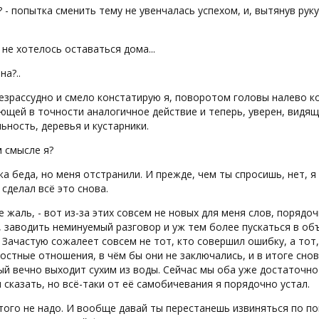
? - попытка сменить тему не увенчалась успехом, и, вытянув рук
 не хотелось оставаться дома...
на?..
- безрассудно и смело констатирую я, поворотом головы налево 
ющей в точности аналогичное действие и теперь, уверен, видя
ьность, деревья и кустарники.
м смысле я?
ка беда, но меня отстранили. И прежде, чем ты спросишь, нет, 
 сделал всё это снова.
мне жаль, - вот из-за этих совсем не новых для меня слов, поря
, заводить неминуемый разговор и уж тем более пускаться в об
 Зачастую сожалеет совсем не тот, кто совершил ошибку, а тот
стные отношения, в чём бы они не заключались, и в итоге снова
й вечно выходит сухим из воды. Сейчас мы оба уже достаточно 
 сказать, но всё-таки от её самобичевания я порядочно устал.
этого не надо. И вообще давай ты перестанешь извиняться по пов