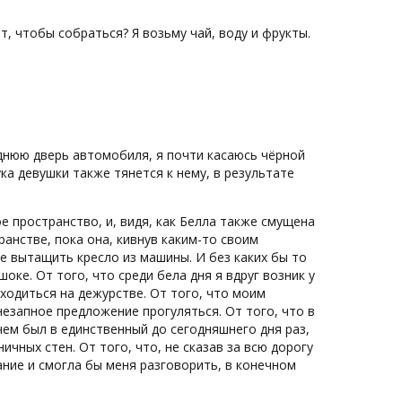
т, чтобы собраться? Я возьму чай, воду и фрукты.
заднюю дверь автомобиля, я почти касаюсь чёрной
ука девушки также тянется к нему, в результате
е пространство, и, видя, как Белла также смущена
ранстве, пока она, кивнув каким-то своим
е вытащить кресло из машины. И без каких бы то
оке. От того, что среди бела дня я вдруг возник у
аходиться на дежурстве. От того, что моим
незапное предложение прогуляться. От того, что в
чем был в единственный до сегодняшнего дня раз,
ичных стен. От того, что, не сказав за всю дорогу
ание и смогла бы меня разговорить, в конечном