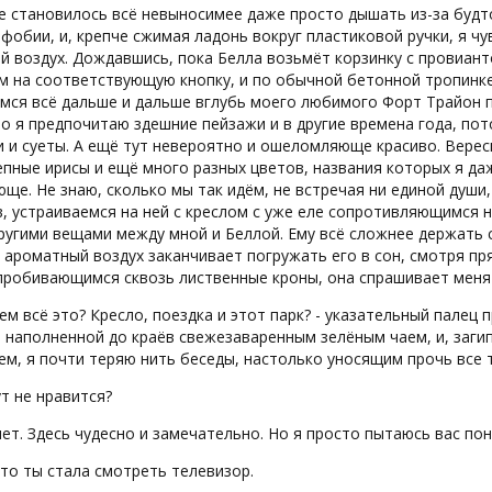
е становилось всё невыносимее даже просто дышать из-за будт
фобии, и, крепче сжимая ладонь вокруг пластиковой ручки, я чу
й воздух. Дождавшись, пока Белла возьмёт корзинку с провиант
м на соответствующую кнопку, и по обычной бетонной тропинк
мся всё дальше и дальше вглубь моего любимого Форт Трайон 
но я предпочитаю здешние пейзажи и в другие времена года, по
 и суеты. А ещё тут невероятно и ошеломляюще красиво. Верес
пные ирисы и ещё много разных цветов, названия которых я даж
ще. Не знаю, сколько мы так идём, не встречая ни единой души,
, устраиваемся на ней с креслом с уже еле сопротивляющимся 
ругими вещами между мной и Беллой. Ему всё сложнее держать с
 ароматный воздух заканчивает погружать его в сон, смотря пр
 пробивающимся сквозь лиственные кроны, она спрашивает меня
чем всё это? Кресло, поездка и этот парк? - указательный палец
, наполненной до краёв свежезаваренным зелёным чаем, и, за
м, я почти теряю нить беседы, настолько уносящим прочь все т
ут не нравится?
нет. Здесь чудесно и замечательно. Но я просто пытаюсь вас поня
 что ты стала смотреть телевизор.