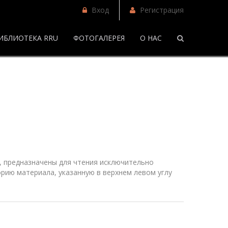
Вход
Регистрация
ИБЛИОТЕКА RRU
ФОТОГАЛЕРЕЯ
О НАС
/
Фанфики
 предназначены для чтения исключительно
рию материала, указанную в верхнем
левом
углу