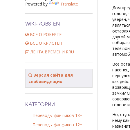
Powered by
Translate
Дом пред
голове, 
уверен, 
WIKI-ROBSTEN
являться
оставляя
ВСЕ О РОБЕРТЕ
другой м
собираюс
ВСЕ О КРИСТЕН
телефон,
ЛЕНТА ВРЕМЕНИ RRU
автомоби
Всё оста
наконец,
Версия сайта для
вернулся
слабовидящих
как дей
возвраще
замки? С
совершен
КАТЕГОРИИ
голове и
Но, ступ
Переводы фанфиков 18+
нему как
Переводы фанфиков 12+
незначит