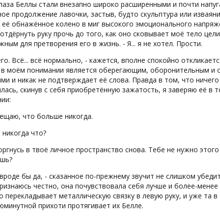
лаза Беллы стали внезапно широко расширенными и почти напуг
ое продолжение лавочки, застыв, будто скульптура или изваяни
 её обнажённое колено в миг высокого эмоционального напряже
отдёрнуть руку прочь до того, как оно сковывает моё тело цел
ным для претворения его в жизнь. - Я... я не хотел. Прости.
его. Всё... всё нормально, - кажется, вполне спокойно откликае
, в моём понимании является оберегающим, оборонительным и 
ми и никак не подтверждает её слова. Правда в том, что ничего
лась, скинув с себя приобретённую зажатость, я заверяю её в т
ии:
 обещаю, что больше никогда.
 никогда что?
торгнусь в твоё личное пространство снова. Тебе не нужно это
шь?
, вроде бы да, - сказанное по-прежнему звучит не слишком убеди
ризнаюсь честно, она почувствовала себя лучше и более-менее 
о перекладывает металлическую связку в левую руку, и уже та 
юминутной прихоти протягивает их Белле.