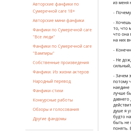
из меня 
Авторские фанфики по
Сумеречной саге 18+
- Почему
Авторские мини-фанфики
- Хочешь
то, что 
Фанфики по Сумеречной саге
что она 
"Все люди"
на них в
Фанфики по Сумеречной саге
- Конечн
"Вампиры"
- Не дож
Собственные произведения
сильный,
Фанфики. Из жизни актеров
- Зачем 
Народный перевод
потому ч
наедине 
Фанфики-стихи
лучше бы
давнего 
Конкурсные работы
действит
Обзоры и голосования
душе я у
будто на
Другие фандомы
быть не 
понять. 