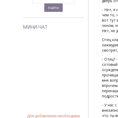
дверь от
- Нет, я
чем то, 
вот тут 
окном, н
МИНИ-ЧАТ
Нет, не 
Отец кла
зажмури
смотрят,
- Отец? 
сотовый 
осуждени
прочища
мне вопр
впрочем,
перекаш
подростк
- У нас 
внезапно
что ты в
Для добавления необходима