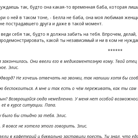
суждаешь так, будто она какая-то временная баба, которая лишь
ори о ней в таком тоне, - Белла не баба, она моя любимая женщи
е пострадавшего друга и даже в такой момент.
е веди себя так, будто я должна забить на тебя. Впрочем, делай
родемонстрировать, какой ты независимый и ни в ком не нужда
******
 закончилась. Они ввели его в медикаментозную кому. Твой отец
ое. Элис.
Эдвард? Не хочешь отвечать на звонки, так напиши хотя бы сообщ
ю беспокоиться. А мне и так есть о чём переживать, как ты сам о
сын? Возвращайся сюда немедленно. У меня нет особой возможно
её в курсе ситуации. Папа.
 было бы стыдно за тебя. Элис.
. Я вовсе не хотела этого говорить. Элис.
ели в кафетерий и буквально заставили поесть. Ты знал, что ед