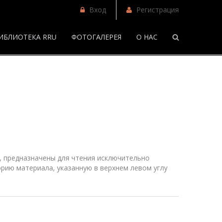
Вход
Регистрация
ИБЛИОТЕКА RRU
ФОТОГАЛЕРЕЯ
О НАС
/
Фанфики
 предназначены для чтения исключительно
рию материала, указанную в верхнем
левом
углу