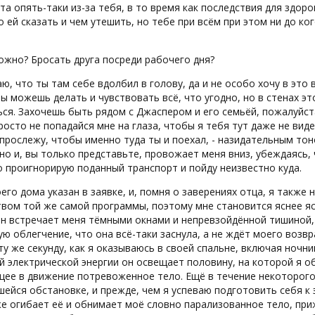
та опять-таки из-за тебя, в то время как последствия для здор
о ей сказать и чем утешить, но тебе при всём при этом ни до кого 
можно? Бросать друга посреди рабочего дня?
наю, что ты там себе вдолбил в голову, да и не особо хочу в это
ы можешь делать и чувствовать всё, что угодно, но в стенах э
ся. Захочешь быть рядом с Джаспером и его семьёй, пожалуйста
росто не попадайся мне на глаза, чтобы я тебя тут даже не виде
 прослежу, чтобы именно туда ты и поехал, - назидательным то
но и, вы только представьте, провожает меня вниз, убеждаясь, 
о проигнорирую поданный транспорт и пойду неизвестно куда.
его дома указан в заявке, и, помня о заверениях отца, я такж
вом той же самой программы, поэтому мне становится яснее ясн
н встречает меня тёмными окнами и непревзойдённой тишиной, 
ую облегчение, что она всё-таки заснула, а не ждёт моего возв
ту же секунду, как я оказываюсь в своей спальне, включая ночн
 электрической энергии он освещает половину, на которой я о
щее в движение потревоженное тело. Ещё в течение некоторого
ейся обстановке, и прежде, чем я успеваю подготовить себя к 
е огибает её и обнимает моё словно парализованное тело, при