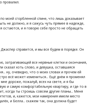
о провалил.
й по моей сгорбленной спине, что лишь доказывает
ть не должно, и я сажусь чуть прямее в надежде,
ия остаются, и я говорю себе просто не обращать
 Джаспер справится, и мы все будем в порядке. Он
ью, затрагивающей все нервные клетки и окончания,
ли сказал хоть слово, и девушка, оставшаяся
... ну, очевидно, что о моих словах и прочем ей
стро всё может измениться... Ещё днём я променял
 мне дороже, пожалуй, всех на свете, и я бы
вую и самую комфортабельную квартиру, и где-то в
ит, когда ты строишь совсем другие планы... Меня
итетов, и, кажется, мои намерения имели место
алёк, и Белла... скажем так, она должна будет