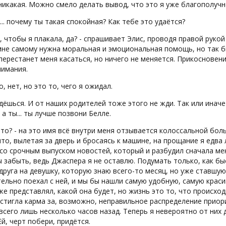
никакая. Можно смело делать вывод, что это я уже благополучн
... почему ты такая спокойная? Как тебе это удаётся?
, чтобы я плакала, да? - спрашивает Элис, проводя правой руко
мне самому нужна моральная и эмоциональная помощь, но так бы
перестанет меня касаться, но ничего не меняется. Прикосновен
нимания.
о, нет, но это то, чего я ожидал.
дёшься. И от наших родителей тоже этого не жди. Так или иначе
 а ты... ты лучше позвони Белле.
это? - на это имя всё внутри меня отзывается колоссальной бол
то, вылетая за дверь и бросаясь к машине, на прощание я едва 
со срочным выпуском новостей, который и разбудил сначала меня
 забыть, ведь Джаспера я не оставлю. Подумать только, как бы
друга на девушку, которую знаю всего-то месяц, но уже ставшую
ельно поехал с ней, и мы бы нашли самую удобную, самую краси
же представлял, какой она будет, но жизнь это то, что происход
стигла карма за, возможно, неправильное распределение приор
всего лишь несколько часов назад. Теперь я невероятно от них д
Ей, черт побери, придётся.