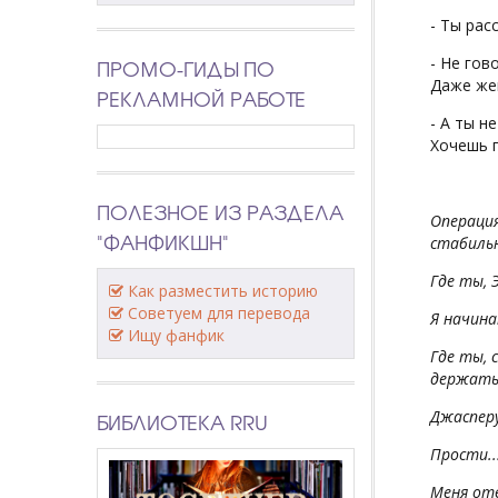
- Ты рас
- Не гов
ПРОМО-ГИДЫ ПО
Даже жен
РЕКЛАМНОЙ РАБОТЕ
- А ты н
Хочешь п
ПОЛЕЗНОЕ ИЗ РАЗДЕЛА
Операция
"ФАНФИКШН"
стабильн
Где ты, 
Как разместить историю
Советуем для перевода
Я начина
Ищу фанфик
Где ты, 
держать 
Джасперу
БИБЛИОТЕКА RRU
Прости..
Меня отв