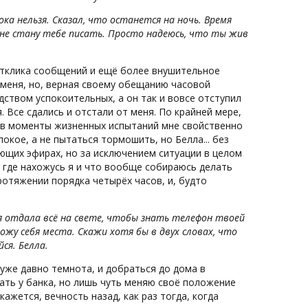
ока нельзя. Сказал, что останется на ночь. Время
ше не стану тебе писать. Просто надеюсь, что ты жив
отклика сообщений и ещё более внушительное
 меня, но, верная своему обещанию часовой
едством успокоительных, а он так и вовсе отступил
 Все сдались и отстали от меня. По крайней мере,
о в моменты жизненных испытаний мне свойственно
окое, а не пытаться тормошить, но Белла... без
ующих эфирах, но за исключением ситуации в целом
, где нахожусь я и что вообще собираюсь делать
ротяжении порядка четырёх часов, и, будто
ы я отдала всё на свете, чтобы знать телефон твоей
ожу себя места. Скажи хотя бы в двух словах, что
ся. Белла.
м уже давно темнота, и добраться до дома в
ать у банка, но лишь чуть меняю своё положение
ажется, вечность назад, как раз тогда, когда