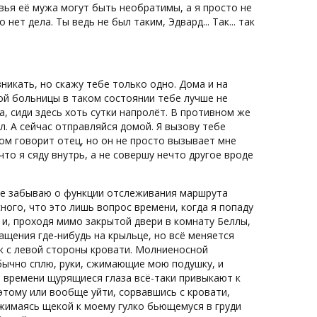
овья её мужа могут быть необратимы, а я просто не
нет дела. Ты ведь не был таким, Эдвард... Так... так
 вникать, но скажу тебе только одно. Дома и на
той больницы в таком состоянии тебе лучше не
, сиди здесь хоть сутки напролёт. В противном же
л. А сейчас отправляйся домой. Я вызову тебе
ном говорит отец, но он не просто вызывает мне
что я сяду внутрь, а не совершу нечто другое вроде
е не забываю о функции отслеживания маршрута
ого, что это лишь вопрос времени, когда я попаду
и, проходя мимо закрытой двери в комнату Беллы,
ращения где-нибудь на крыльце, но всё меняется
ик с левой стороны кровати. Молниеносной
бычно сплю, руки, сжимающие мою подушку, и
 времени щурящиеся глаза всё-таки привыкают к
этому или вообще уйти, сорвавшись с кровати,
жимаясь щекой к моему гулко бьющемуся в груди