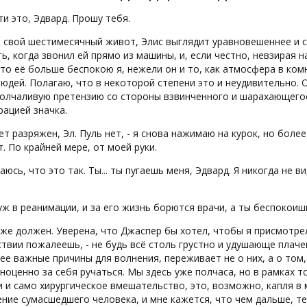
ти это, Эдвард. Прошу тебя.
свой шестимесячный живот, Элис выглядит уравновешеннее и сп
ь, когда звонил ей прямо из машины, и, если честно, невзирая н
что её больше беспокою я, нежели он и то, как атмосфера в ко
юдей. Полагаю, что в некоторой степени это и неудивительно. О
олчаливую претензию со стороны взвинченного и шарахающегос
ацией значка.
ет разряжен, Эл. Пуль нет, - я снова нажимаю на курок, но более
т. По крайней мере, от моей руки.
аюсь, что это так. Ты... ты пугаешь меня, Эдвард. Я никогда не
уж в реанимации, и за его жизнь борются врачи, а ты беспокоиш
 же должен. Уверена, что Джаспер бы хотел, чтобы я присмотрел
твии пожалеешь, - не будь всё столь грустно и удушающе плачев
ее важные причины для волнения, переживает не о них, а о том, 
ноценно за себя ручаться. Мы здесь уже полчаса, но в рамках 
 и само хирургическое вмешательство, это, возможно, капля в 
ние сумасшедшего человека, и мне кажется, что чем дальше, т