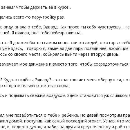
о зачем? Чтобы держать её в курсе...
делись всего-то пару-тройку раз.
 в виду, знала о тебе, Эдвард. Как плохо ты себя чувствуешь... 
с ней. Я видела, она тебе небезразлична...
вать. Я должен быть в самом конце списка людей, о которых тебе 
 уже здесь, - говорю я, замечая две пары позади неё, входящие
сь со своего места, собираясь выйти через вторую дверь.
замечает моё движение и вместо того, чтобы сосредоточиться 
ы? Куда ты идёшь, Эдвард? - это заставляет меня обернуться, н
ко отвратительны ответные слова:
сь и подышать свежим воздухом. Здесь становится уж слишком
зал мне позаботиться о тебе и ребёнке. Но давай посмотрим правд
алил домой, поступив, как самый последний эгоист. Узнав, что 
ак, и, недолго думая, я забил на друга и предпочёл ему и работе