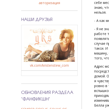
себе мес
авторизация
знаю, чт
нельзя.
НАШИ ДРУЗЬЯ
- А как 
- Я не з
работе т
появлять
случае п
такси. И
машину, 
того, чт
vk.com/kristenstew_com
Адрес мо
посредст
домой. О
я чувств
ровно в 
вспышкой
ОБНОВЛЕНИЯ РАЗДЕЛА
приходя
"ФАНФИКШН"
изменивш
Белла уж