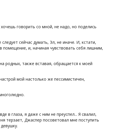
Не хочешь говорить со мной, не надо, но поделись
следует сейчас думать, Эл, не иначе. И, кстати,
 в помещение, и, начиная чувствовать себя лишним,
на родных, также вставая, обращается к моей
о настрой мой настолько же пессимистичен,
 многолюдно.
е в глаза, я даже с ним не преуспел... Я свалил,
меня терзает, Джаспер посоветовал мне поступить
 девушку.