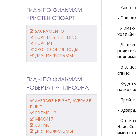
- Как эт
ГИДЫ ПО ФИЛЬМАМ
КРИСТЕН СТЮАРТ
- Они ви
- Я имею
SACRAMENTO
хотя бы 
LOVE LIES BLEEDING
LOVE ME
- Да пле
ХРОНОЛОГИЯ ВОДЫ
родители
ДРУГИЕ ФИЛЬМЫ
поднимаю
Но Элис 
спине:
ГИДЫ ПО ФИЛЬМАМ
- Куда т
РОБЕРТА ПАТТИНСОНА
насколь
- Пройти
AVERAGE HEIGHT, AVERAGE
BUILD
- Эдвард.
БЭТМЕН 2
МИКИ17
- Он ска
БЭТМЕН
Элис. Св
ДРУГИЕ ФИЛЬМЫ
именно т