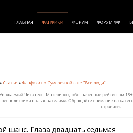
ГЛАВНАЯ
ФАНФИКИ
ФОРУМ
ФОРУМ ФФ
Б
»
Статьи
»
Фанфики по Сумеречной саге "Все люди"
Уважаемый Читатель! Материалы, обозначенные рейтингом 18+,
ршеннолетними пользователями. Обращайте внимание на катего
страницы.
ой шанс. Глава двадцать седьмая