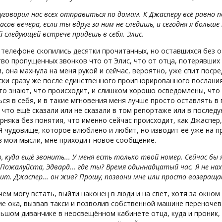
уговорил нас всех отправиться по домам. К Джасперу всё равно п
асов вечера, если ты вдруг за ним не следишь, и сегодня я боль
й следующей встрече придёшь в себя. Элис.
 телефоне скопились десятки прочитанных, но оставшихся без 
во пропущенных звонков что от Элис, что от отца, потерявших
, она махнула на меня рукой и сейчас, вероятно, уже спит поср
ки сразу же после единственного проигнорированного послания.
кто знают, что происходит, и слишком хорошо осведомлены, чт
ся в себя, и в такие мгновения меня лучше просто оставлять в п
 что ещё сказали или не сказали в том репортаже или в послед
рняка без понятия, что именно сейчас происходит, как Джаспер
Я чудовище, которое влюблено и любит, но изводит её уже на п
в мои мысли, мне приходит новое сообщение.
ю, куда ещё звонить... У меня есть только твой номер. Сейчас б
Пожалуйста, Эдвард... где ты? Время одиннадцатый час. Я не нах
ит. Джаспер... он жив? Прошу, позвони мне или просто возвращай
чем могу встать, выйти наконец в люди и на свет, хотя за окно
е ока, вызвав такси и позволив собственной машине переночев
ьшом диванчике в неосвещённом кабинете отца, куда и проник, к