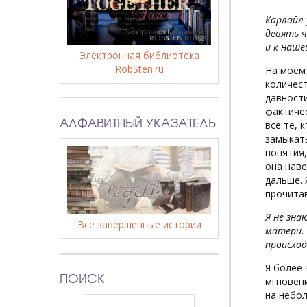
Карлайл 
девять ч
и к наше
Электронная библиотека
RobSten.ru
На моём
количест
давности
фактичес
АЛФАВИТНЫЙ УКАЗАТЕЛЬ
все те, 
замыкать
понятия,
она наве
дальше. 
прочита
Я не зна
Все завершенные истории
матери. 
происход
Я более 
ПОИСК
мгновени
на небол