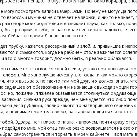
крывается и, ненадолго впустив жёлтый поток из коридора, сн
 не могу посмотреть записи камер, Эсми. Почему не могу? Да по
что взрослый мужчина не отвечает на звонки, и никто не знает, г
в разговоре моих родителей и возникает пауза, как только, по
о, быстро придя в себя, не затягивает её сильно надолго, - я его
дам. Сейчас не время. Я перезвоню позже.
дёт трубку, кажется, рассерженный и злой, и, привыкшие к неп
ваются и смыкаются, когда на рабочем столе зажигается ослеп
 и это о многом говорит. Должно быть, я реально облажался.
- он снимает стетоскоп со своей шеи и, устало почти швыряя его
телефон. Мне явно лучше исчезнуть отсюда, и как можно скоре
я, что я вызываю, но где-то там мой друг, и я должен знать, что д
ю саднящее от обезвоживания и не знающих выхода эмоций гор
ос, но, пожалуй, тяжелее оказывается столкнуться с удушающе 
 заслужил. Сильная рука прежде, чем мне удаётся что-либо поня
ивающейся рубашки, словно какого-то натворившего серьёзных 
а, и поднимает моё тело вверх, заставляя подняться и встать:
с тобой, Эдвард, нет никакого плана, - впрочем, почти сразу отпу
 подойдя ко мне, мой отец также резко возвращается на свою 
ыбрал самоустраниться и торчать в моём кабинете. Твоя мать 