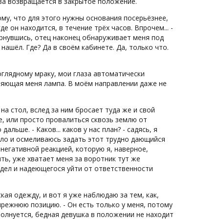
ова возвращается в закрытое положение.
тому, что для этого нужны основания посерьёзнее,
де он находится, в течение трёх часов. Впрочем... -
вернувшись, отец наконец обнаруживает меня под
 нашёл. Где? Да в своём кабинете. Да, только что.
роглядному мраку, мои глаза автоматически
ляющая меня лампа. В моём направлении даже не
 на стол, вслед за ним бросает туда же и свой
е, или просто провалиться сквозь землю от
альше. - Каков... каков у нас план? - садясь, я
ло и осмеливаюсь задать этот трудно дающийся
негативной реакцией, которую я, наверное,
ть, уже хватает меня за воротник тут же
дел и надеющегося уйти от ответственности
ская одежду, и вот я уже наблюдаю за тем, как,
прежнюю позицию. - Он есть только у меня, потому
волнуется, бедная девушка в положении не находит