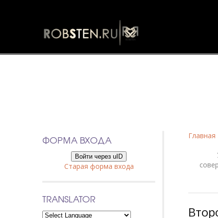
Фанфики
Главная
ФОРМА ВХОДА
Войти через uID
сове
Старая форма входа
TRANSLATOR
Втор