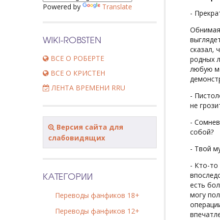
Powered by
Translate
- Прекра
Обнимая 
WIKI-ROBSTEN
выглядет
сказал, 
ВСЕ О РОБЕРТЕ
родных л
любую м
ВСЕ О КРИСТЕН
демонстр
ЛЕНТА ВРЕМЕНИ RRU
- Пистол
не грози
- Сомнев
Версия сайта для
собой?
слабовидящих
- Твой м
- Кто-то
КАТЕГОРИИ
впоследс
есть бол
могу пол
Переводы фанфиков 18+
операции
Переводы фанфиков 12+
впечатле