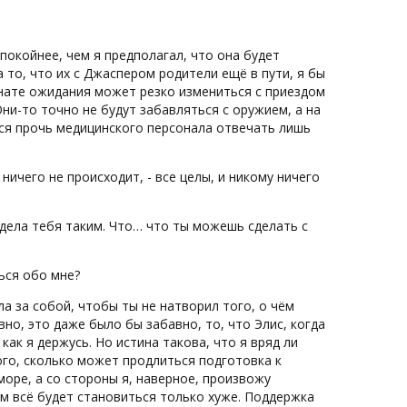
окойнее, чем я предполагал, что она будет
а то, что их с Джаспером родители ещё в пути, я бы
мнате ожидания может резко измениться с приездом
ни-то точно не будут забавляться с оружием, а на
я прочь медицинского персонала отвечать лишь
 ничего не происходит, - все целы, и никому ничего
 видела тебя таким. Что… что ты можешь сделать с
ься обо мне?
а за собой, чтобы ты не натворил того, о чём
но, это даже было бы забавно, то, что Элис, когда
как я держусь. Но истина такова, что я вряд ли
того, сколько может продлиться подготовка к
море, а со стороны я, наверное, произвожу
ем всё будет становиться только хуже. Поддержка