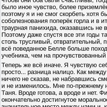
чтобы они оба были счастливы, тогд
было иное чувство, более приземлён
поэтому я и не смог скорбеть хотя 
соболезнования поперёк горла и в и
траурная панихида, оказавшись не в
Поэтому даже спустя все эти годы т
столь трусливый, отвратительный, 
всё поведанное Белле больше поход
учебника, чем на прочувствованный
Теперь же всё иначе. Я чувствую себ
просто... разница налицо. Как межд
ничего не сказав, не набравшись сме
и не изменилось. Мне по-прежнему 
Таня. Вроде готова, а вроде и нет. 
окончательно достигнутое морально
значительное место между нами и, к