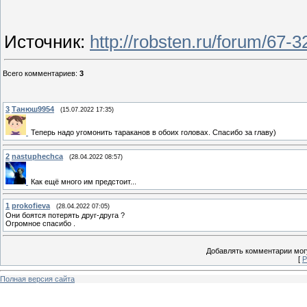
Источник
:
http://robsten.ru/forum/67-
Всего комментариев
:
3
3
Танюш9954
(15.07.2022 17:35)
Теперь надо угомонить тараканов в обоих головах. Спасибо за главу)
2
nastuphechca
(28.04.2022 08:57)
Как ещё много им предстоит...
1
prokofieva
(28.04.2022 07:05)
Они боятся потерять друг-друга ?
Огромное спасибо .
Добавлять комментарии могу
[
Р
Полная версия сайта