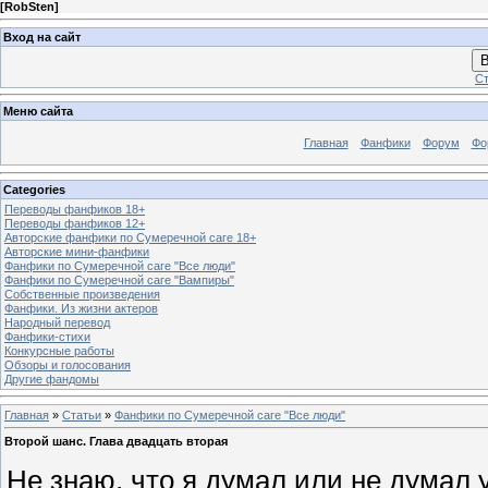
[
RobSten
]
Вход на сайт
В
Ст
Меню сайта
Главная
Фанфики
Форум
Фо
Categories
Переводы фанфиков 18+
Переводы фанфиков 12+
Авторские фанфики по Сумеречной саге 18+
Авторские мини-фанфики
Фанфики по Сумеречной саге "Все люди"
Фанфики по Сумеречной саге "Вампиры"
Собственные произведения
Фанфики. Из жизни актеров
Народный перевод
Фанфики-стихи
Конкурсные работы
Обзоры и голосования
Другие фандомы
Главная
»
Статьи
»
Фанфики по Сумеречной саге "Все люди"
Второй шанс. Глава двадцать вторая
Не знаю, что я думал или не думал 