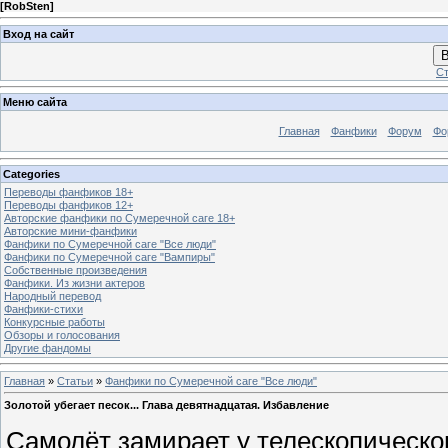
[
RobSten
]
Вход на сайт
В
Ст
Меню сайта
Главная
Фанфики
Форум
Фо
Categories
Переводы фанфиков 18+
Переводы фанфиков 12+
Авторские фанфики по Сумеречной саге 18+
Авторские мини-фанфики
Фанфики по Сумеречной саге "Все люди"
Фанфики по Сумеречной саге "Вампиры"
Собственные произведения
Фанфики. Из жизни актеров
Народный перевод
Фанфики-стихи
Конкурсные работы
Обзоры и голосования
Другие фандомы
Главная
»
Статьи
»
Фанфики по Сумеречной саге "Все люди"
Золотой убегает песок... Глава девятнадцатая. Избавление
Самолёт замирает у телескопическог