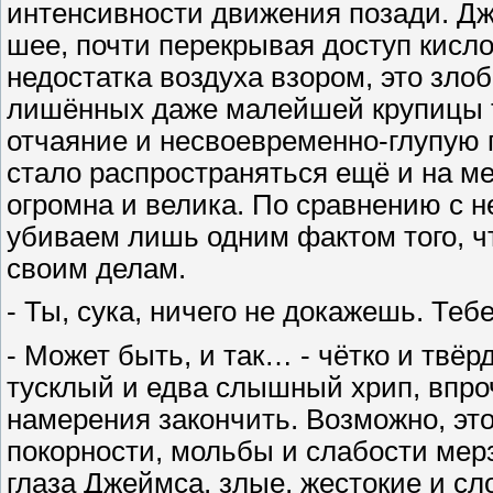
интенсивности движения позади. Д
шее, почти перекрывая доступ кисло
недостатка воздуха взором, это зл
лишённых даже малейшей крупицы те
отчаяние и несвоевременно-глупую п
стало распространяться ещё и на м
огромна и велика. По сравнению с н
убиваем лишь одним фактом того, ч
своим делам.
- Ты, сука, ничего не докажешь. Тебе
- Может быть, и так… - чётко и твё
тусклый и едва слышный хрип, впро
намерения закончить. Возможно, это
покорности, мольбы и слабости мерз
глаза Джеймса, злые, жестокие и с