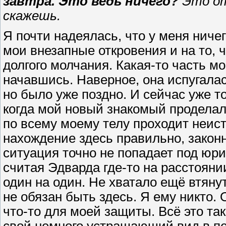
завтра. Это ведь ничего?
Это от
скажешь.
Я почти надеялась, что у меня ничег
мои внезапные откровения и на то, 
долгого молчания. Какая-то часть м
начавшись. Наверное, она испугалас
но было уже поздно. И сейчас уже т
когда мой новый знакомый проделал т
по всему моему телу проходит неист
нахождение здесь правильно, законн
ситуация точно не попадает под юри
считая Эдварда где-то на расстояни
один на один. Не хватало ещё втянут
не обязан быть здесь. Я ему никто.
что-то для моей защиты. Всё это та
свой немного устрашающий вид в пе