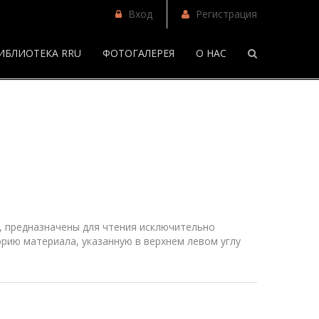
Вход
Регистрация
ИБЛИОТЕКА RRU
ФОТОГАЛЕРЕЯ
О НАС
/
Фанфики
 предназначены для чтения исключительно
рию материала, указанную в верхнем
левом
углу