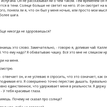
 испугана. Он не рассказывал ни о чём таком. Тем временем он
тся в тени. Солнце больше не светит на него. И он смотрит на 
ого, поняла ли я, что он был у меня ночью, или просто мои мыс
более шага.
бще никогда не здороваешься?
.
 знаешь это слово. Замечательно, - говорю я, допивая чай. Калл
. Что ему надо? Я обхватываю чашку. Всё это мне не слишком нр
ри на меня.
к смотрю.
, - отвечает он, и не успеваю я спросить, что это означает, как
поднимая его. Я совершенно точно перестаю дышать. Буквально 
овно единственное, что удерживает меня в реальности. Я держу 
. - У тебя красивые глаза.
сияешь. Почему не сказал про солнце?