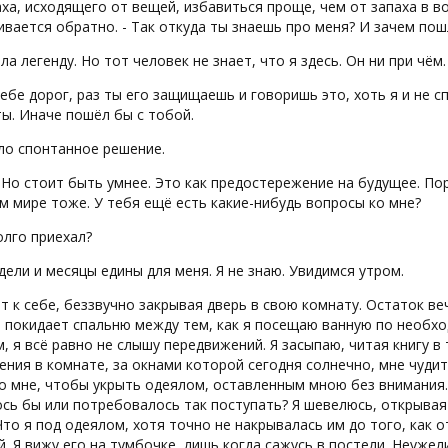
аха, исходящего от вещей, избавиться проще, чем от запаха в во
вается обратно. - Так откуда ты знаешь про меня? И зачем пош
ла легенду. Но тот человек не знает, что я здесь. Он ни при чём.
тебе дорог, раз ты его защищаешь и говоришь это, хоть я и не 
ы. Иначе пошёл бы с тобой.
ло спонтанное решение.
. Но стоит быть умнее. Это как предостережение на будущее. П
м мире тоже. У тебя ещё есть какие-нибудь вопросы ко мне?
олго приехал?
едели и месяцы едины для меня. Я не знаю. Увидимся утром.
т к себе, беззвучно закрывая дверь в свою комнату. Остаток ве
 покидает спальню между тем, как я посещаю ванную по необхо
, я всё равно не слышу передвижений. Я засыпаю, читая книгу в
ния в комнате, за окнами которой сегодня солнечно, мне чудит
о мне, чтобы укрыть одеялом, оставленным мною без внимания. 
сь бы или потребовалось так поступать? Я шевелюсь, открывая 
Что я под одеялом, хотя точно не накрывалась им до того, как 
. Я вижу его на тумбочке, лишь когда сажусь в постели. Неужел