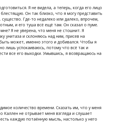
дготовиться. Я не видела, а теперь, когда его лицо
и блестящую. Он так близко, что я могу представить
. существо. Где-то недалеко или далеко, впрочем,
тным, и его туша всё ещё там. Он сказал о пуме.
мне? Я не уверена, что меня не стошнит. Я
у унитаза и склоняюсь над ним, присев на
, быть может, именно этого и добивался. Чтобы я
 но лишь успокаиваюсь, потому что всё так и
ынести все его выходки. Умывшись, я возвращаюсь на
димое количество времени. Сказать им, что у меня
то Каллен не отрывает меня взгляда и слушает
честь каждую потаённую мысль, настолько у него