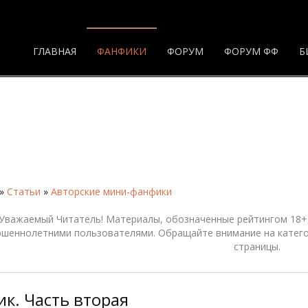
ГЛАВНАЯ
ФАНФИКИ
ФОРУМ
ФОРУМ ФФ
Б
»
Статьи
»
Авторские мини-фанфики
Уважаемый Читатель! Материалы, обозначенные рейтингом 18+,
ршеннолетними пользователями. Обращайте внимание на катего
страницы.
ик. Часть вторая