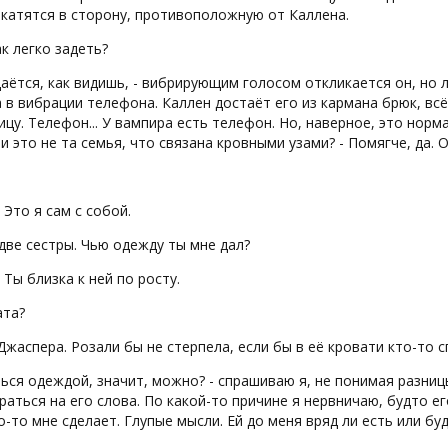
 катятся в сторону, противоположную от Каллена.
ак легко задеть?
даётся, как видишь, - вибрирующим голосом откликается он, но л
а в вибрации телефона. Каллен достаёт его из кармана брюк, вс
цу. Телефон... У вампира есть телефон. Но, наверное, это норм
и это не та семья, что связана кровными узами? - Помягче, да. 
. Это я сам с собой.
 две сестры. Чью одежду ты мне дал?
. Ты близка к ней по росту.
ата?
 Джаспера. Розали бы не стерпела, если бы в её кровати кто-то с
ться одеждой, значит, можно? - спрашиваю я, не понимая разниц
раться на его слова. По какой-то причине я нервничаю, будто ег
о-то мне сделает. Глупые мысли. Ей до меня вряд ли есть или буд