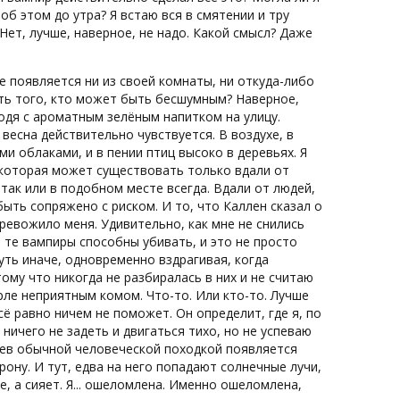
об этом до утра? Я встаю вся в смятении и тру
Нет, лучше, наверное, не надо. Какой смысл? Даже
е появляется ни из своей комнаты, ни откуда-либо
ать того, кто может быть бесшумным? Наверное,
ыходя с ароматным зелёным напитком на улицу.
весна действительно чувствуется. В воздухе, в
и облаками, и в пении птиц высоко в деревьях. Я
 которая может существовать только вдали от
 так или в подобном месте всегда. Вдали от людей,
ыть сопряжено с риском. И то, что Каллен сказал о
тревожило меня. Удивительно, как мне не снились
 те вампиры способны убивать, и это не просто
чуть иначе, одновременно вздрагивая, когда
ому что никогда не разбиралась в них и не считаю
орле неприятным комом. Что-то. Или кто-то. Лучше
всё равно ничем не поможет. Он определит, где я, по
 ничего не задеть и двигаться тихо, но не успеваю
евьев обычной человеческой походкой появляется
ону. И тут, едва на него попадают солнечные лучи,
це, а сияет. Я... ошеломлена. Именно ошеломлена,