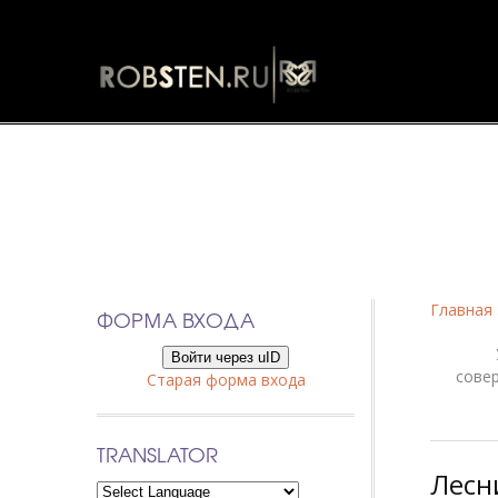
Фанфики
Главная
ФОРМА ВХОДА
Войти через uID
сове
Старая форма входа
TRANSLATOR
Лесн