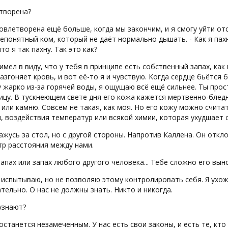
творена?
довлетворена ещё больше, когда мы закончим, и я смогу уйти отс
епонятный ком, который не даёт нормально дышать. - Как я пахн
то я так пахну. Так это как?
 имел в виду, что у тебя в принципе есть собственный запах, ка
азгоняет кровь, и вот её-то я и чувствую. Когда сердце бьётся б
 жарко из-за горячей воды, я ощущаю всё ещё сильнее. Ты просто
цу. В тускнеющем свете дня его кожа кажется мертвенно-бледно
или камню. Совсем не такая, как моя. Но его кожу можно считат
н, воздействия температур или всякой химии, которая ухудшае
ажусь за стол, но с другой стороны. Напротив Каллена. Он отк
тр расстояния между нами.
запах или запах любого другого человека... Тебе сложно его вы
 испытываю, но не позволяю этому контролировать себя. Я ухож
тельно. О нас не должны знать. Никто и никогда.
 узнают?
 останется незамеченным. У нас есть свои законы, и есть те, кт