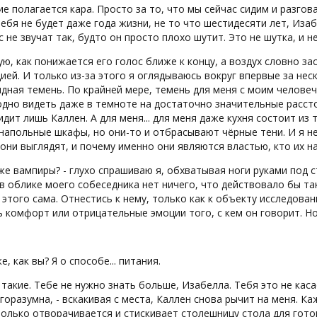
е полагается кара. Просто за то, что мы сейчас сидим и разгов
тебя не будет даже года жизни, не то что шестидесяти лет, Изаб
с не звучат так, будто он просто плохо шутит. Это не шутка, и н
ую, как понижается его голос ближе к концу, а воздух словно з
ией. И только из-за этого я оглядываюсь вокруг впервые за нес
дная темень. По крайней мере, темень для меня с моим человеч
дно видеть даже в темноте на достаточно значительные расстоян
идит лишь Каллен. А для меня... для меня даже кухня состоит из
напольные шкафы, но они-то и отбрасывают чёрные тени. И я не 
 они выглядят, и почему именно они являются властью, кто их на
же вампиры? - глухо спрашиваю я, обхватывая ноги руками под 
в облике моего собеседника нет ничего, что действовало бы так
 этого сама. Отнестись к нему, только как к объекту исследова
 комфорт или отрицательные эмоции того, с кем он говорит. Но
е, как вы? Я о способе... питания.
е такие. Тебе не нужно знать больше, Изабелла. Тебя это не каса
горазумна, - вскакивая с места, Каллен снова рычит на меня. К
олько отворачивается и стискивает столешницу стола для гото