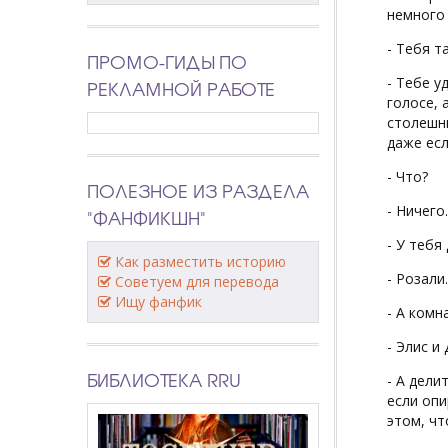
немного
- Тебя т
ПРОМО-ГИДЫ ПО
- Тебе у
РЕКЛАМНОЙ РАБОТЕ
голосе, 
столешни
даже есл
- Что?
ПОЛЕЗНОЕ ИЗ РАЗДЕЛА
- Ничего
"ФАНФИКШН"
- У тебя
Как разместить историю
- Розали
Советуем для перевода
Ищу фанфик
- А комн
- Элис и
БИБЛИОТЕКА RRU
- А дели
если опи
этом, чт