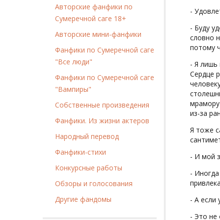
Авторские фанфики по
- Удовле
Сумеречной саге 18+
- Буду у
Авторские мини-фанфики
словно н
потому ч
Фанфики по Сумеречной саге
"Все люди"
- Я лишь
Сердце р
Фанфики по Сумеречной саге
человеку
"Вампиры"
столешни
мрамору 
Собственные произведения
из-за ра
Фанфики. Из жизни актеров
Я тоже с
Народный перевод
сантиме
Фанфики-стихи
- И мой 
Конкурсные работы
- Иногда
привлека
Обзоры и голосования
Другие фандомы
- А если
- Это не