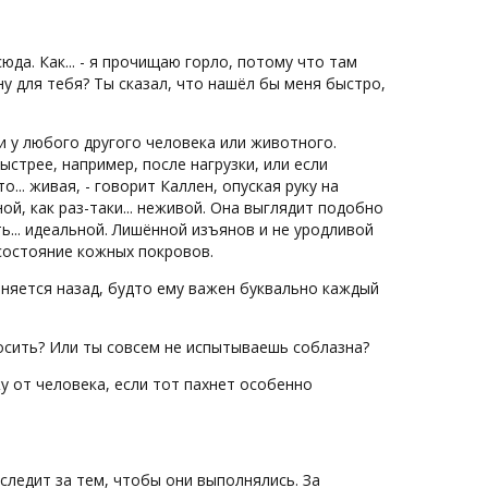
юда. Как... - я прочищаю горло, потому что там
у для тебя? Ты сказал, что нашёл бы меня быстро,
к и у любого другого человека или животного.
ыстрее, например, после нагрузки, или если
... живая, - говорит Каллен, опуская руку на
й, как раз-таки... неживой. Она выглядит подобно
ь... идеальной. Лишённой изъянов и не уродливой
т состояние кожных покровов.
лоняется назад, будто ему важен буквально каждый
носить? Или ты совсем не испытываешь соблазна?
у от человека, если тот пахнет особенно
о следит за тем, чтобы они выполнялись. За