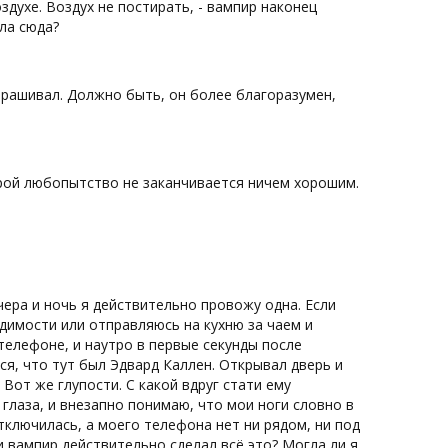
здухе. Воздух не постирать, - вампир наконец
ла сюда?
спрашивал. Должно быть, он более благоразумен,
орой любопытство не заканчивается ничем хорошим.
чера и ночь я действительно провожу одна. Если
димости или отправляюсь на кухню за чаем и
 телефоне, и наутро в первые секунды после
ся, что тут был Эдвард Каллен. Открывал дверь и
Вот же глупости. С какой вдруг стати ему
глаза, и внезапно понимаю, что мои ноги словно в
отключилась, а моего телефона нет ни рядом, ни под
и вампир действительно сделал всё это? Могла ли я