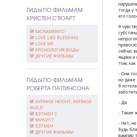
нарушени
ГИДЫ ПО ФИЛЬМАМ
тогда у 
его голо
КРИСТЕН СТЮАРТ
Я чувств
SACRAMENTO
субстанц
LOVE LIES BLEEDING
непрогля
LOVE ME
превосхо
ХРОНОЛОГИЯ ВОДЫ
сейчас в
ДРУГИЕ ФИЛЬМЫ
ящики и 
том, как
- Они то
ГИДЫ ПО ФИЛЬМАМ
но даже 
Я хотела
РОБЕРТА ПАТТИНСОНА
заботить
AVERAGE HEIGHT, AVERAGE
- Да.
BUILD
- Такие ж
БЭТМЕН 2
МИКИ17
- Нет, н
БЭТМЕН
Будь бла
ДРУГИЕ ФИЛЬМЫ
вампир т