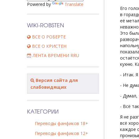
Powered by
Translate
Его голо
в горазд
её метал
WIKI-ROBSTEN
неважно,
Это была
ВСЕ О РОБЕРТЕ
разворач
напольну
ВСЕ О КРИСТЕН
показала
ЛЕНТА ВРЕМЕНИ RRU
остаётся
кухню. К
- Итак. 
Версия сайта для
- Не дум
слабовидящих
- Думал,
- Всё та
КАТЕГОРИИ
Я не раз
всё хоро
Переводы фанфиков 18+
каждое с
Переводы фанфиков 12+
пронизы