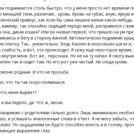
ва поднимается столь быстро, что у меня просто нет времени по
о меньшей тени, различаю... кровь. Кровь на губах, алую, яркую 
лический привкус, как если бы сама лишила жизни какое-нибудь..
 вампир, так спокойно сидящий передо мной, расправился с живо
 она, дикая кошка? Или он назвал первое, что пришло на ум при 
иваюсь и бегу в сторону ванной. Автоматически поднимаю крышк
ю плитку. Так... унизительно. Ведь Каллен в нескольких шагах и
 слабость, и вот, это происходит. Я сижу ещё некоторое время,
 внутри меня. Вот же... персонаж. Но не на ту напал. Я смогу в
аллен так и сидит там. Но его рот уже чистый. Ни следа крови.
Я звоню родным. И это не просьба.
ал, что ты так скоро появишься.
 что меня вырвет?
к и выглядело, да. Что ж, звони.
говариваю с родителями сильно долго. Лишь минимально необхо
шо, и услышать аналогичные слова в ответ. Я не могу забыть, ч
лово. По ощущениям он будто способен влезть и в голову, про
вающее выражение глаз.