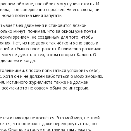
ариваем обо мне, нас обоих могут уничтожить. И
елла, - он совершенно серьёзен. Ни его слова, ни
е новая попытка меня запугать.
астывает без движения и становится вязкой
колько минут, понимая, что за окном уже почти
еским зрением, не созданным для того, чтобы
ия. Нет, из нас двоих так чётко и ясно здесь и
 теней и тёмных пространств. Я примерно различаю
могу не думать о тех, о ком говорит Каллен. О
делил ею и когда.
столешницей. Способ попытаться успокоить себя,
. Хотя он и не должен заботиться о моих эмоциях.
ния. Истинного журналиста также не должен
 всё-таки это не совсем обычное интервью.
ется и никогда не коснётся. Это мой мир, не твой.
ажется, что он может даже перевернуть стол, но
вки. Овощи, которые я оставила там лежать,