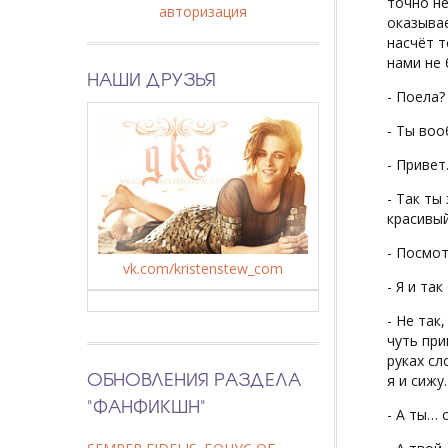
точно не
авторизация
оказывае
насчёт т
нами не 
НАШИ ДРУЗЬЯ
- Поела?
- Ты воо
- Привет
- Так ты
красивый
- Посмот
vk.com/kristenstew_com
- Я и та
- Не так
чуть при
руках сл
ОБНОВЛЕНИЯ РАЗДЕЛА
я и сижу
"ФАНФИКШН"
- А ты… 