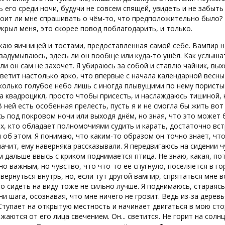
 его среди ночи, будучи не совсем спящей, увидеть и не забыть 
тоит ли мне спрашивать о чём-то, что предположительно было? 
укрыл меня, это скорее повод поблагодарить, и только.
каю яичницей и тостами, предоставленная самой себе. Вампир н
 задумываюсь, здесь ли он вообще или куда-то ушёл. Как услыш
сли он сам не захочет. Я убираюсь за собой и ставлю чайник, в
ветит настолько ярко, что впервые с начала календарной весны 
колько голубое небо лишь с иногда плывущими по нему пористым
а квадроцикл, просто чтобы присесть, и наслаждаюсь тишиной,
В ней есть особенная прелесть, пусть я и не смогла бы жить вот
ь под покровом ночи или выходя днём, но зная, что это может б
их, кто обладает полномочиями судить и карать, достаточно вс
об этом. Я понимаю, что каким-то образом он точно знает, что
начит, ему наверняка рассказывали. Я передвигаюсь на сидении 
 дальше ввысь с криком поднимается птица. Не знаю, какая, пот
но важным, но чувство, что что-то её спугнуло, поселяется в г
 вернуться внутрь, но, если тут другой вампир, спрятаться мне 
Но сидеть на виду тоже не сильно лучше. Я поднимаюсь, стараясь
ни шага, осознавая, что мне ничего не грозит. Ведь из-за дер
Ступает на открытую местность и начинает двигаться в мою стор
жаются от его лица свечением. Он... светится. Не горит на солн