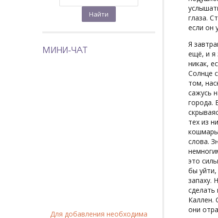
услышать
глаза. С
если он 
Я завтра
МИНИ-ЧАТ
ещё, и я
никак, е
Солнце с
том, нас
сажусь н
города. 
скрываяс
тех из н
кошмары 
слова. З
немногим
это силь
бы уйти,
запаху. 
сделать 
Каллен. 
они отра
Для добавления необходима