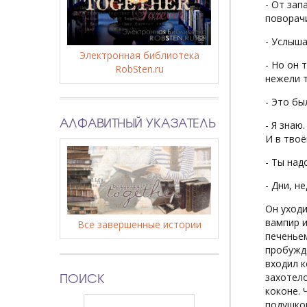
- От зап
поворачи
- Услыша
Электронная библиотека
- Но он 
RobSten.ru
нежели т
- Это бы
АЛФАВИТНЫЙ УКАЗАТЕЛЬ
- Я знаю
И в твоё
- Ты над
- Дни, н
Он уходи
вампир и
Все завершенные истории
печеньем
пробужде
входил к
ПОИСК
захотело
коконе. 
подушкой