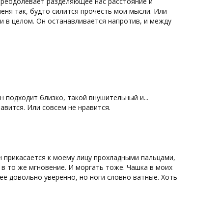
 преодолевает разделяющее нас расстояние и
меня так, будто силится прочесть мои мысли. Или
ли в целом. Он останавливается напротив, и между
ен подходит близко, такой внушительный и...
авится. Или совсем не нравится.
 он прикасается к моему лицу прохладными пальцами,
в то же мгновение. И моргать тоже. Чашка в моих
её довольно уверенно, но ноги словно ватные. Хоть