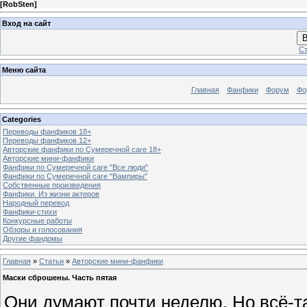
[
RobSten
]
Вход на сайт
В
Ст
Меню сайта
Главная
Фанфики
Форум
Фо
Categories
Переводы фанфиков 18+
Переводы фанфиков 12+
Авторские фанфики по Сумеречной саге 18+
Авторские мини-фанфики
Фанфики по Сумеречной саге "Все люди"
Фанфики по Сумеречной саге "Вампиры"
Собственные произведения
Фанфики. Из жизни актеров
Народный перевод
Фанфики-стихи
Конкурсные работы
Обзоры и голосования
Другие фандомы
Главная
»
Статьи
»
Авторские мини-фанфики
Маски сброшены. Часть пятая
Они думают почти неделю. Но всё-т