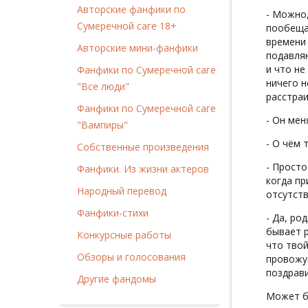
Авторские фанфики по
- Можно,
Сумеречной саге 18+
пообещал
времени 
Авторские мини-фанфики
подавляю
и что не
Фанфики по Сумеречной саге
ничего н
"Все люди"
расстраи
Фанфики по Сумеречной саге
- Он мен
"Вампиры"
- О чём 
Собственные произведения
- Просто
Фанфики. Из жизни актеров
когда пр
Народный перевод
отсутств
Фанфики-стихи
- Да, ро
бывает р
Конкурсные работы
что твой
Обзоры и голосования
провожу 
поздрави
Другие фандомы
Может б