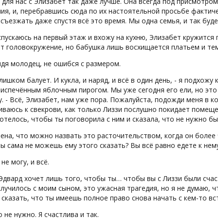
 для нас с Элизабет так даже лучше. Она всегда под присмотром
ия, и, перебравшись сюда по их настоятельной просьбе фактиче
съезжать даже спустя всё это время. Мы одна семья, и так буде
спускаюсь на первый этаж и вхожу на кухню, Элизабет кружится
 головокружение, но бабушка лишь восхищается платьем и тем,
ядя молодец, не ошибся с размером.
слишком балует. И кукла, и наряд, и всё в один день, - я подхожу
испечённым яблочным пирогом. Мы уже сегодня его ели, но это 
. - Всё, Элизабет, нам уже пора. Пожалуйста, подожди меня в ко
ваюсь к свекрови, как только Лиззи послушно покидает помещ
отелось, чтобы ты поговорила с ним и сказала, что не нужно б
рена, что можно назвать это расточительством, когда он более 
ы сама не можешь ему этого сказать? Вы всё равно едете к нему
не могу, и всё.
 Эдвард хочет лишь того, чтобы ты… чтобы вы с Лиззи были сча
случилось с моим сыном, это ужасная трагедия, но я не думаю, 
сказать, что ты имеешь полное право снова начать с кем-то вс
о не нужно. Я счастлива и так.