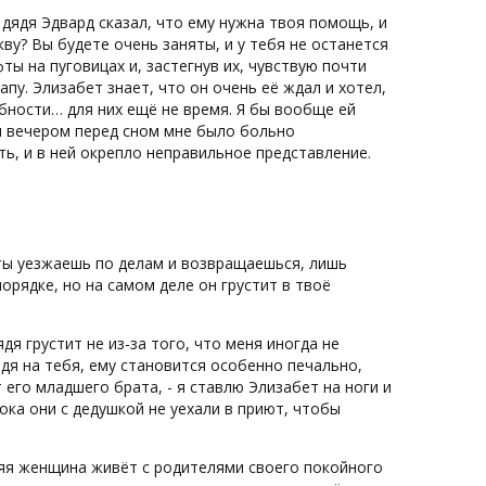
 дядя Эдвард сказал, что ему нужна твоя помощь, и
у? Вы будете очень заняты, и у тебя не останется
фты на пуговицах и, застегнув их, чувствую почти
пу. Элизабет знает, что он очень её ждал и хотел,
бности… для них ещё не время. Я бы вообще ей
ем вечером перед сном мне было больно
ть, и в ней окрепло неправильное представление.
 ты уезжаешь по делам и возвращаешься, лишь
орядке, но на самом деле он грустит в твоё
ядя грустит не из-за того, что меня иногда не
ядя на тебя, ему становится особенно печально,
 его младшего брата, - я ставлю Элизабет на ноги и
пока они с дедушкой не уехали в приют, чтобы
яя женщина живёт с родителями своего покойного