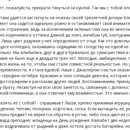
ет, пожалуйста, прекрати тянуться за куклой. Так мы с тобой оп
таки удаётся застегнуть на ножках своей трёхлетней дочери бл
ент она садится идеально ровно и останавливает свой внимате
ное отражение, ведь за исключением зелёных глаз она во мног
о-коричневого оттенка длиной до плеч, изгибом губ, контурам
 Лишь цвет радужки у неё определённо от отца. Как это доволь
урсе колледжа, оказавшись сидящими по соседству на одной из 
льно. Мы влюбились друг в друга буквально до сумасшествия и 
мне не было ещё и двадцати трёх лет. Молодые, амбициозные, п
вся жизнь на то, чтобы они стали совместной реальностью. Но 
еременности, я стала вдовой. Наше с Джаспером счастье оказа
в середине октября. Красивая и тихо сопящая девочка, которая н
 фотографиям и рассказам других людей. Воспоминаниям, прина
 брату. Несмотря на всю свою занятость, связанную с должнос
воей племяннице, и она отвечает ему взаимностью. Это именно к
взять её с собой? - спрашивает Лиззи, крепко прижимая игрушку
ённая. Чепчик, ползунки, кофточка, соска. Если вытащить её, р
 пока предмет не вернётся обратно в ротик, либо пока цикл из 
вард преподнёс младенца на День рождения Элизабет две недели
о вздрагивала от рыданий и даже хотела достать батарейки, но