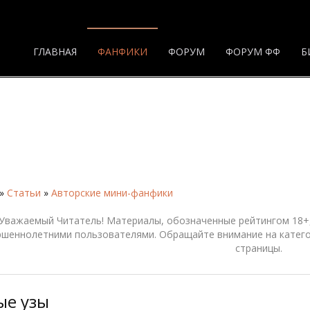
ГЛАВНАЯ
ФАНФИКИ
ФОРУМ
ФОРУМ ФФ
Б
»
Статьи
»
Авторские мини-фанфики
Уважаемый Читатель! Материалы, обозначенные рейтингом 18+,
ршеннолетними пользователями. Обращайте внимание на катего
страницы.
ые узы