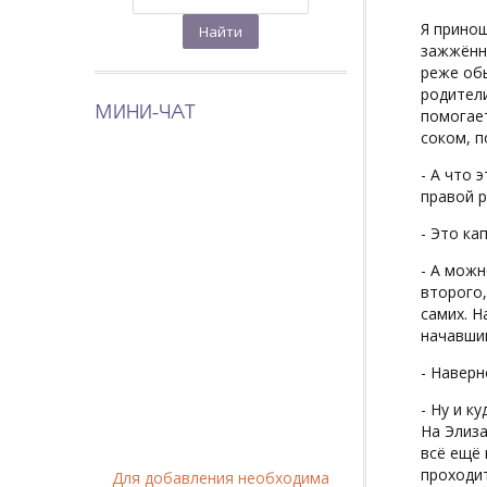
Я принош
зажжённу
реже обы
родители
МИНИ-ЧАТ
помогает
соком, п
- А что 
правой р
- Это ка
- А можн
второго,
самих. Н
начавший
- Наверн
- Ну и к
На Элиза
всё ещё 
проходит
Для добавления необходима