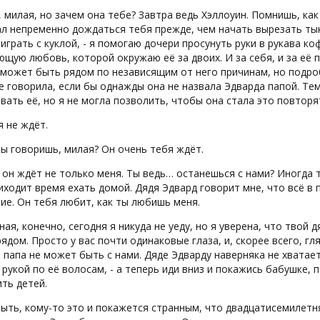
 милая, но зачем она тебе? Завтра ведь Хэллоуин. Помнишь, как
 непременно дождаться тебя прежде, чем начать вырезать тыкв
играть с куклой, - я помогаю дочери просунуть руки в рукава ко
щую любовь, которой окружаю её за двоих. И за себя, и за её па
 может быть рядом по независящим от него причинам, но подро
е говорила, если бы однажды она не назвала Эдварда папой. Т
вать её, но я не могла позволить, чтобы она стала это повторя
я не ждёт.
ты говоришь, милая? Он очень тебя ждёт.
 он ждёт не только меня. Ты ведь… останешься с нами? Иногда
иходит время ехать домой. Дядя Эдвард говорит мне, что всё в п
ие. Он тебя любит, как ты любишь меня.
дная, конечно, сегодня я никуда не уеду, но я уверена, что твой д
ядом. Просто у вас почти одинаковые глаза, и, скорее всего, гл
 папа не может быть с нами. Дяде Эдварду наверняка не хватает
рукой по её волосам, - а теперь иди вниз и покажись бабушке, 
ть детей.
ыть, кому-то это и покажется странным, что двадцатисемилетн