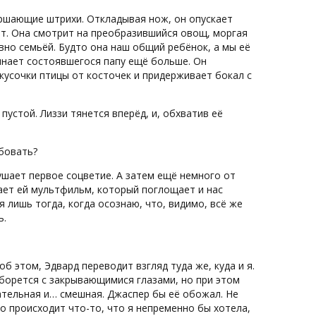
ершающие штрихи. Откладывая нож, он опускает
ет. Она смотрит на преобразившийся овощ, моргая
овно семьёй. Будто она наш общий ребёнок, а мы её
инает состоявшегося папу ещё больше. Он
кусочки птицы от косточек и придерживает бокал с
 пустой. Лиззи тянется вперёд, и, обхватив её
обовать?
ушает первое соцветие. А затем ещё немного от
чает ей мультфильм, который поглощает и нас
 лишь тогда, когда осознаю, что, видимо, всё же
ь.
 об этом, Эдвард переводит взгляд туда же, куда и я.
борется с закрывающимися глазами, но при этом
ательная и… смешная. Джаспер бы её обожал. Не
но происходит что-то, что я непременно бы хотела,