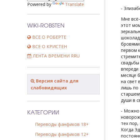
Powered by
Translate
- Элизаб
Мне всё-
WIKI-ROBSTEN
этот мом
зеркаль
ВСЕ О РОБЕРТЕ
шоколадн
бровями.
ВСЕ О КРИСТЕН
первом к
ЛЕНТА ВРЕМЕНИ RRU
стремите
свадьбы 
впереди 
месяце б
Версия сайта для
на свет 
слабовидящих
лишь по
старшему
души в с
КАТЕГОРИИ
- Можно 
новорожд
тех пор,
Переводы фанфиков 18+
Когда Эд
Переводы фанфиков 12+
постоянн