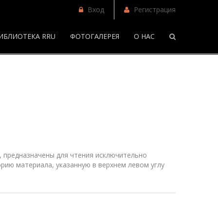
Вход
Регистрация
ИБЛИОТЕКА RRU
ФОТОГАЛЕРЕЯ
О НАС
/
Фанфики
 предназначены для чтения исключительно
рию материала, указанную в верхнем
левом
углу