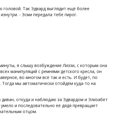
аю головой. Так Эдвард выглядит ещё более
знутри. - Эсми передала тебе пирог.
минуты, я слышу возбуждение Лиззи, с которым она
 всех манипуляций с ремнями детского кресла, он
аверное, во многом всё так и есть. И будет, по
и. Тогда мы автоматически отойдём куда-то на
а диван, откуда и наблюдаю за Эдвардом и Элизабет
к умело и последовательно её дядя превращает
ечательным отцом.