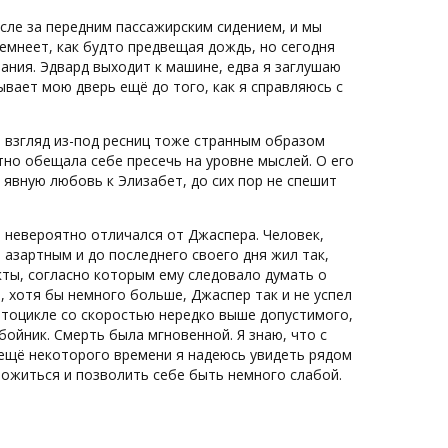
есле за передним пассажирским сидением, и мы
емнеет, как будто предвещая дождь, но сегодня
мания. Эдвард выходит к машине, едва я заглушаю
вает мою дверь ещё до того, как я справляюсь с
ый взгляд из-под ресниц тоже странным образом
тно обещала себе пресечь на уровне мыслей. О его
 явную любовь к Элизабет, до сих пор не спешит
м невероятно отличался от Джаспера. Человек,
 азартным и до последнего своего дня жил так,
кты, согласно которым ему следовало думать о
, хотя бы немного больше, Джаспер так и не успел
отоцикле со скоростью нередко выше допустимого,
бойник. Смерть была мгновенной. Я знаю, что с
 ещё некоторого времени я надеюсь увидеть рядом
ложиться и позволить себе быть немного слабой.