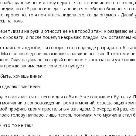
 наблюдал лично, и я хочу верить, что так или иначе он созерц
 видим, но всё равно иногда становится особенно больно, что н
 откровенно, то я почти ненавидела его, когда он умер. - Давай 
сь на ночь.
ерёт Лиззи на руки и относит её на второй этаж. Я раздеваю е
ь с кровати, и после поцелуя накрываю пледом. Мы оставляем 
остались мы вдвоём, - я говорю это в надежде разрядить обстан
 Мы ещё никогда не оказывались наедине вот так. Я толком и не
ьно. Сидя на диване, который внезапно стал казаться уж слишк
 и прежде занимаемое ею место пустует.
быть, хочешь вина?
я сделаю глинтвейн.
д отказывается от него и для себя всё же открывает бутылку. 
 молчании в сопровождении грома и молний, освещающих комна
мой профиль своим пристальным взглядом. В очередной раз, ког
ваю голову направо, лишь теперь понимая, что мужчина стал б
й что-то не так?
ичего такого, просто… - и тут, замолчав, Эдвард стремительно