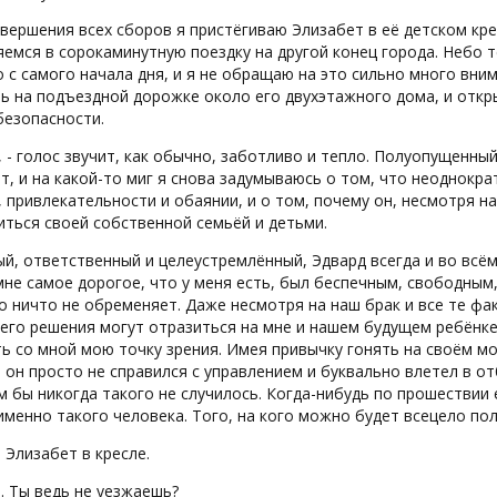
вершения всех сборов я пристёгиваю Элизабет в её детском кр
емся в сорокаминутную поездку на другой конец города. Небо т
 с самого начала дня, и я не обращаю на это сильно много вни
ь на подъездной дорожке около его двухэтажного дома, и откры
безопасности.
, - голос звучит, как обычно, заботливо и тепло. Полуопущенн
т, и на какой-то миг я снова задумываюсь о том, что неоднокра
 привлекательности и обаянии, и о том, почему он, несмотря на
ться своей собственной семьёй и детьми.
й, ответственный и целеустремлённый, Эдвард всегда и во всё
не самое дорогое, что у меня есть, был беспечным, свободным,
о ничто не обременяет. Даже несмотря на наш брак и все те фа
 его решения могут отразиться на мне и нашем будущем ребёнке
ь со мной мою точку зрения. Имея привычку гонять на своём м
он просто не справился с управлением и буквально влетел в от
 бы никогда такого не случилось. Когда-нибудь по прошествии
именно такого человека. Того, на кого можно будет всецело по
. Элизабет в кресле.
л. Ты ведь не уезжаешь?