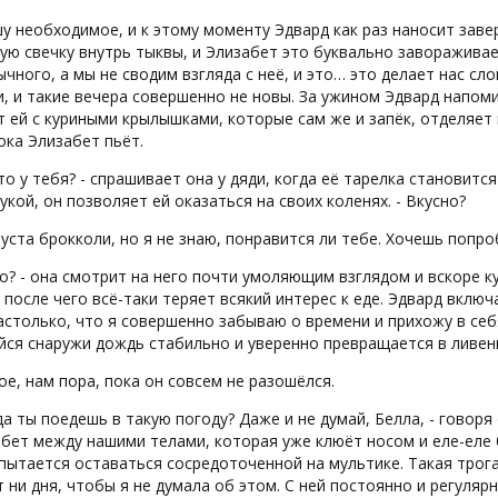
у необходимое, и к этому моменту Эдвард как раз наносит зав
ю свечку внутрь тыквы, и Элизабет это буквально заворажива
чного, а мы не сводим взгляда с неё, и это… это делает нас сл
, и такие вечера совершенно не новы. За ужином Эдвард напом
 ей с куриными крылышками, которые сам же и запёк, отделяет 
ока Элизабет пьёт.
это у тебя? - спрашивает она у дяди, когда её тарелка становится
укой, он позволяет ей оказаться на своих коленях. - Вкусно?
пуста брокколи, но я не знаю, понравится ли тебе. Хочешь попр
о? - она смотрит на него почти умоляющим взглядом и вскоре к
 после чего всё-таки теряет всякий интерес к еде. Эдвард вклю
астолько, что я совершенно забываю о времени и прихожу в себя
ся снаружи дождь стабильно и уверенно превращается в ливен
ое, нам пора, пока он совсем не разошёлся.
уда ты поедешь в такую погоду? Даже и не думай, Белла, - говоря
бет между нашими телами, которая уже клюёт носом и еле-еле 
пытается оставаться сосредоточенной на мультике. Такая трог
 ни дня, чтобы я не думала об этом. С ней постоянно и регуляр