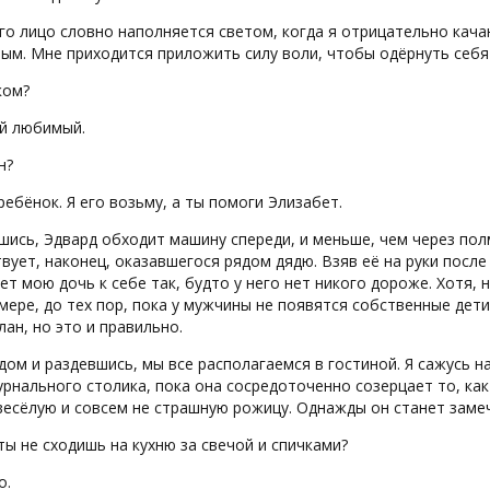
 его лицо словно наполняется светом, когда я отрицательно кач
ым. Мне приходится приложить силу воли, чтобы одёрнуть себя и
ком?
ой любимый.
н?
 ребёнок. Я его возьму, а ты помоги Элизабет.
ись, Эдвард обходит машину спереди, и меньше, чем через пол
вует, наконец, оказавшегося рядом дядю. Взяв её на руки после
т мою дочь к себе так, будто у него нет никого дороже. Хотя, н
мере, до тех пор, пока у мужчины не появятся собственные дет
лан, но это и правильно.
дом и раздевшись, мы все располагаемся в гостиной. Я сажусь н
рнального столика, пока она сосредоточенно созерцает то, ка
весёлую и совсем не страшную рожицу. Однажды он станет зам
 ты не сходишь на кухню за свечой и спичками?
о.