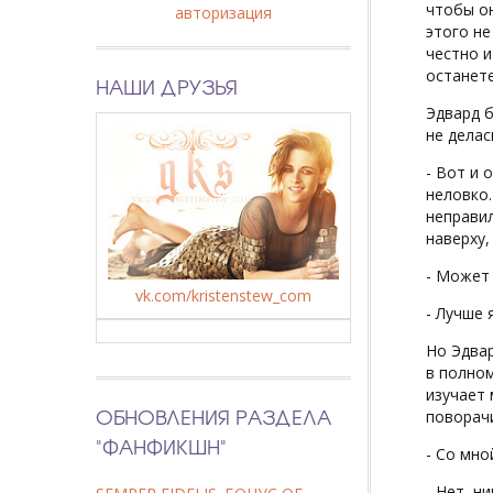
чтобы он
авторизация
этого не
честно и
останете
НАШИ ДРУЗЬЯ
Эдвард б
не делас
- Вот и 
неловко.
неправил
наверху,
- Может 
vk.com/kristenstew_com
- Лучше 
Но Эдвар
в полном
изучает 
ОБНОВЛЕНИЯ РАЗДЕЛА
поворачи
"ФАНФИКШН"
- Со мно
- Нет, н