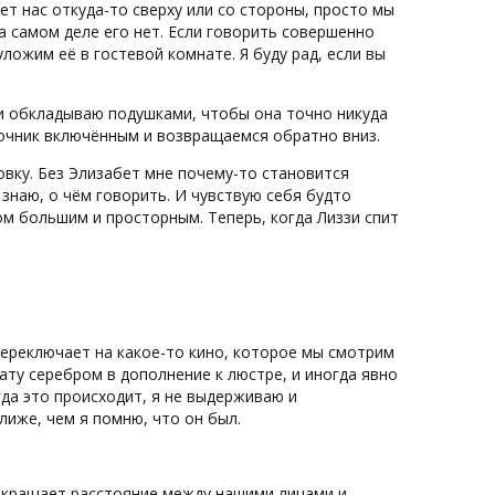
ает нас откуда-то сверху или со стороны, просто мы
а самом деле его нет. Если говорить совершенно
уложим её в гостевой комнате. Я буду рад, если вы
ё и обкладываю подушками, чтобы она точно никуда
ночник включённым и возвращаемся обратно вниз.
овку. Без Элизабет мне почему-то становится
 знаю, о чём говорить. И чувствую себя будто
ом большим и просторным. Теперь, когда Лиззи спит
Переключает на какое-то кино, которое мы смотрим
ту серебром в дополнение к люстре, и иногда явно
да это происходит, я не выдерживаю и
лиже, чем я помню, что он был.
 сокращает расстояние между нашими лицами и,