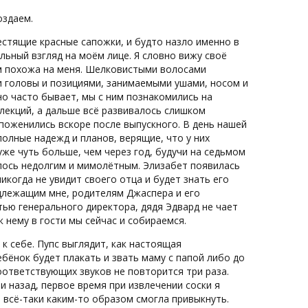
оздаем.
естящие красные сапожки, и будто назло именно в
льный взгляд на моём лице. Я словно вижу своё
ом похожа на меня. Шелковистыми волосами
и головы и позициями, занимаемыми ушами, носом и
но часто бывает, мы с ним познакомились на
лекций, а дальше всё развивалось слишком
поженились вскоре после выпускного. В день нашей
олные надежд и планов, верящие, что у них
уже чуть больше, чем через год, будучи на седьмом
лось недолгим и мимолётным. Элизабет появилась
икогда не увидит своего отца и будет знать его
длежащим мне, родителям Джаспера и его
тью генерального директора, дядя Эдвард не чает
 нему в гости мы сейчас и собираемся.
 к себе. Пупс выглядит, как настоящая
ебёнок будет плакать и звать маму с папой либо до
соответствующих звуков не повторится три раза.
 назад, первое время при извлечении соски я
 всё-таки каким-то образом смогла привыкнуть.