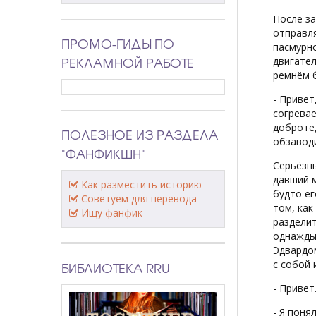
После за
отправля
ПРОМО-ГИДЫ ПО
пасмурно
РЕКЛАМНОЙ РАБОТЕ
двигател
ремнём 
- Привет
согревае
доброте,
ПОЛЕЗНОЕ ИЗ РАЗДЕЛА
обзаводи
"ФАНФИКШН"
Серьёзны
давший м
Как разместить историю
будто ег
Советуем для перевода
том, как
Ищу фанфик
разделит
однажды 
Эдвардом
с собой 
БИБЛИОТЕКА RRU
- Привет
- Я поня