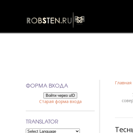
Фанфики
Главная
ФОРМА ВХОДА
Войти через uID
сове
Старая форма входа
TRANSLATOR
Тесн