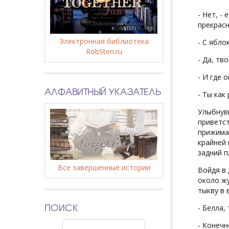
- Нет, -
прекрасн
Электронная библиотека
- С ябло
RobSten.ru
- Да, тв
- И где о
АЛФАВИТНЫЙ УКАЗАТЕЛЬ
- Ты как
Улыбнувш
приветст
прижимае
крайней 
задний п
Все завершенные истории
Войдя в 
около жу
тыкву в 
ПОИСК
- Белла,
- Конечн