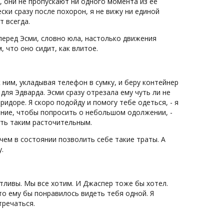
, они не пропускают ни одного момента из её
ски сразу после похорон, я не вижу ни единой
т всегда.
 перед Эсми, словно юла, настолько движения
 что оно сидит, как влитое.
 к ним, укладывая телефон в сумку, и беру контейнер
для Эдварда. Эсми сразу отрезала ему чуть ли не
ридоре. Я скоро подойду и помогу тебе одеться, - я
ение, чтобы попросить о небольшом одолжении, -
ыть таким расточительным.
чем в состоянии позволить себе такие траты. А
.
стливы. Мы все хотим. И Джаспер тоже бы хотел.
что ему бы понравилось видеть тебя одной. Я
тречаться.