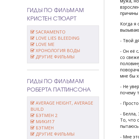
мужа, но
взрослен
ГИДЫ ПО ФИЛЬМАМ
причины 
КРИСТЕН СТЮАРТ
Когда я 
вызывают
SACRAMENTO
LOVE LIES BLEEDING
- Твой д
LOVE ME
ХРОНОЛОГИЯ ВОДЫ
- Он её 
ДРУГИЕ ФИЛЬМЫ
со свеже
половину
поворачи
мне бы х
ГИДЫ ПО ФИЛЬМАМ
- Не уве
РОБЕРТА ПАТТИНСОНА
почему т
AVERAGE HEIGHT, AVERAGE
- Просто 
BUILD
- Белла,
БЭТМЕН 2
То, что 
МИКИ17
пытаюсь 
БЭТМЕН
ДРУГИЕ ФИЛЬМЫ
- Мне эт