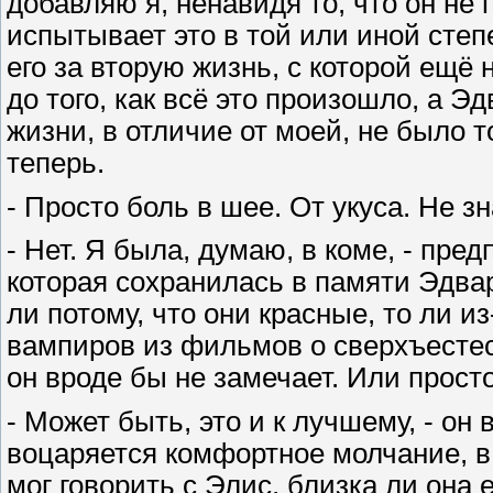
добавляю я, ненавидя то, что он не 
испытывает это в той или иной степ
его за вторую жизнь, с которой ещё 
до того, как всё это произошло, а Э
жизни, в отличие от моей, не было т
теперь.
- Просто боль в шее. От укуса. Не з
- Нет. Я была, думаю, в коме, - пре
которая сохранилась в памяти Эдвард
ли потому, что они красные, то ли и
вампиров из фильмов о сверхъестес
он вроде бы не замечает. Или просто
- Может быть, это и к лучшему, - он
воцаряется комфортное молчание, в 
мог говорить с Элис, близка ли она 