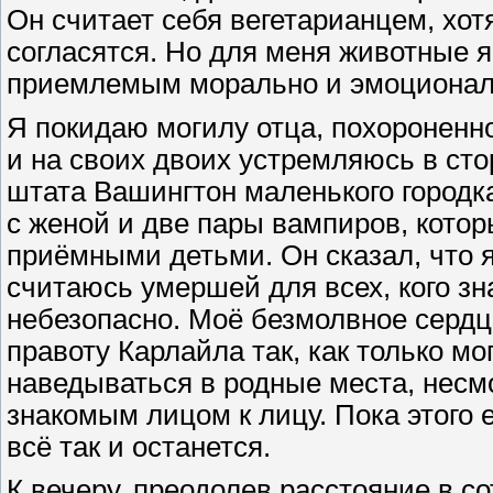
Он считает себя вегетарианцем, хот
согласятся. Но для меня животные 
приемлемым морально и эмоционал
Я покидаю могилу отца, похороненно
и на своих двоих устремляюсь в сто
штата Вашингтон маленького городк
с женой и две пары вампиров, котор
приёмными детьми. Он сказал, что я
считаюсь умершей для всех, кого зн
небезопасно. Моё безмолвное сердц
правоту Карлайла так, как только м
наведываться в родные места, несмо
знакомым лицом к лицу. Пока этого е
всё так и останется.
К вечеру, преодолев расстояние в со