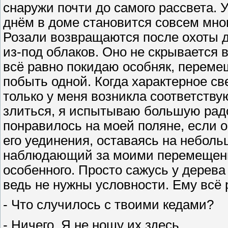
снаружи почти до самого рассвета. 
днём в доме становится совсем мног
Розали возвращаются после охоты до
из-под облаков. Оно не скрывается 
всё равно покидаю особняк, переме
побыть одной. Когда характерное св
только у меня возникла соответству
злиться, я испытываю большую радос
понравилось на моей поляне, если о
его уединения, оставаясь на неболь
наблюдающий за моими перемещения
особенного. Просто сажусь у дерева
ведь не нужны условности. Ему всё р
- Что случилось с твоими кедами?
- Ничего. Я не ношу их здесь.