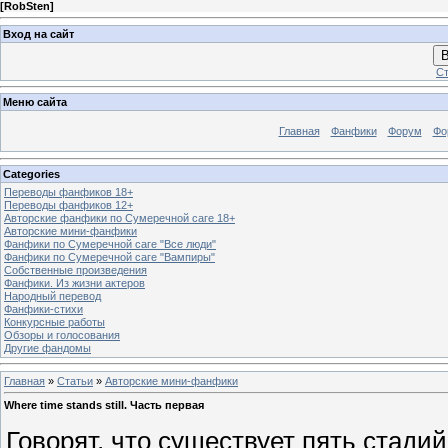
[
RobSten
]
Вход на сайт
В
Ст
Меню сайта
Главная
Фанфики
Форум
Фо
Categories
Переводы фанфиков 18+
Переводы фанфиков 12+
Авторские фанфики по Сумеречной саге 18+
Авторские мини-фанфики
Фанфики по Сумеречной саге "Все люди"
Фанфики по Сумеречной саге "Вампиры"
Собственные произведения
Фанфики. Из жизни актеров
Народный перевод
Фанфики-стихи
Конкурсные работы
Обзоры и голосования
Другие фандомы
Главная
»
Статьи
»
Авторские мини-фанфики
Where time stands still. Часть первая
Говорят, что существует пять стадий