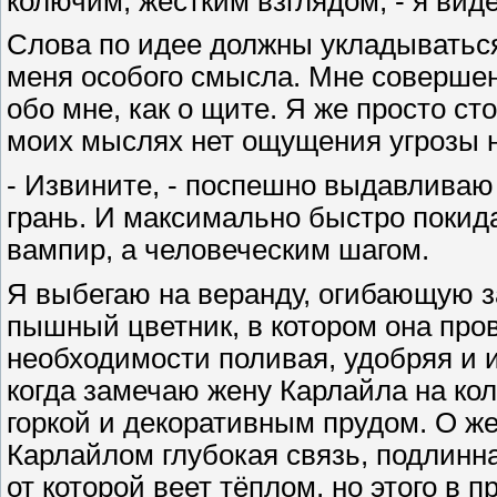
колючим, жёстким взглядом, - я вид
Слова по идее должны укладываться 
меня особого смысла. Мне совершенн
обо мне, как о щите. Я же просто сто
моих мыслях нет ощущения угрозы ни
- Извините, - поспешно выдавливаю 
грань. И максимально быстро покида
вампир, а человеческим шагом.
Я выбегаю на веранду, огибающую з
пышный цветник, в котором она пров
необходимости поливая, удобряя и и
когда замечаю жену Карлайла на ко
горкой и декоративным прудом. О же
Карлайлом глубокая связь, подлинна
от которой веет тёплом, но этого в 