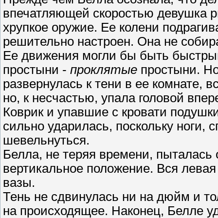
впечатляющей скоростью девушка рв
хрупкое оружие. Ее колени подрагив
решительно настроен. Она не собира
Ее движения могли бы быть быстры
простыни -
проклятые
простыни. Но
развернулась к тени в ее комнате, в
но, к несчастью, упала головой впер
Коврик и упавшие с кровати подушки
сильно ударилась, поскольку ноги, 
шевельнуться.
Белла, не теряя времени, пыталась о
вертикальное положение. Вся левая
вазы.
Тень не сдвинулась ни на дюйм и то
на происходящее. Наконец, Белле уд