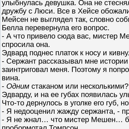
улыбнулась девушка. Она не стесня
дружбу с Люси. Все в Хейсе обожали
Мейсен не выглядел так, словно со
Белла перевернула его вопрос.
- А что привело сюда вас, мистер 
спросила она.
Эдвард поднес платок к носу и кивну
- Сержант рассказывал мне истории 
заинтриговал меня. Поэтому я попро
вина.
-
Одним
стаканом или несколькими?
Эдварду, и на ее губах появилась ул
Что-то дернулось в уголке его губ, н
- Я недооценил жажду сержанта, - п
- Я не жнал… что мистер Мешен… б
пробормотал Томпсон.