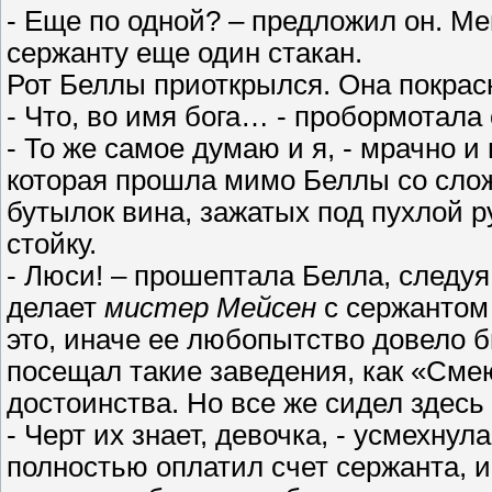
- Еще по одной? – предложил он. М
сержанту еще один стакан.
Рот Беллы приоткрылся. Она покрас
- Что, во имя бога… - пробормотала 
- То же самое думаю и я, - мрачно 
которая прошла мимо Беллы со сло
бутылок вина, зажатых под пухлой р
стойку.
- Люси! – прошептала Белла, следуя 
делает
мистер Мейсен
с сержантом
это, иначе ее любопытство довело б
посещал такие заведения, как «Смею
достоинства. Но все же сидел здесь
- Черт их знает, девочка, - усмехнул
полностью оплатил счет сержанта, и