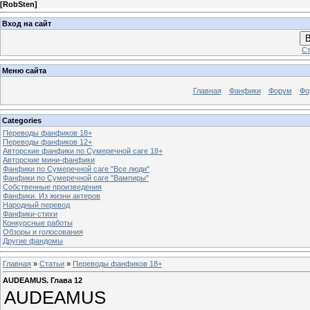
[
RobSten
]
Вход на сайт
В
Ст
Меню сайта
Главная
Фанфики
Форум
Фо
Categories
Переводы фанфиков 18+
Переводы фанфиков 12+
Авторские фанфики по Сумеречной саге 18+
Авторские мини-фанфики
Фанфики по Сумеречной саге "Все люди"
Фанфики по Сумеречной саге "Вампиры"
Собственные произведения
Фанфики. Из жизни актеров
Народный перевод
Фанфики-стихи
Конкурсные работы
Обзоры и голосования
Другие фандомы
Главная
»
Статьи
»
Переводы фанфиков 18+
AUDEAMUS. Глава 12
AUDEAMUS