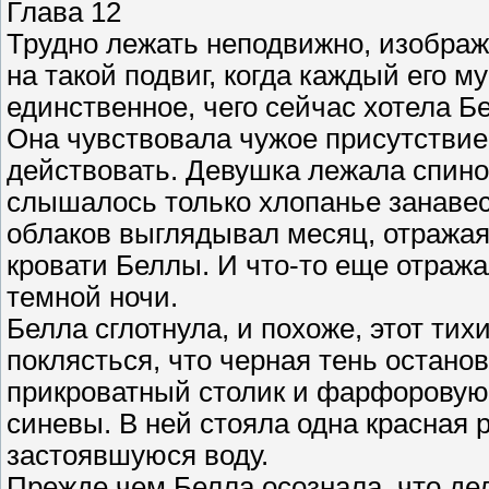
Глава 12
Трудно лежать неподвижно, изобража
на такой подвиг, когда каждый его м
единственное, чего сейчас хотела Б
Она чувствовала чужое присутствие 
действовать. Девушка лежала спиной
слышалось только хлопанье занавесо
облаков выглядывал месяц, отражаяс
кровати Беллы. И что-то еще отража
темной ночи.
Белла сглотнула, и похоже, этот ти
поклясться, что черная тень остано
прикроватный столик и фарфоровую 
синевы. В ней стояла одна красная р
застоявшуюся воду.
Прежде чем Белла осознала, что дела