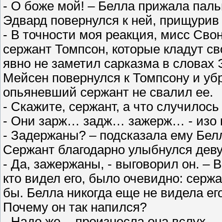
- О боже мой! – Белла прижала паль
Эдвард повернулся к ней, прищурив
- В точности моя реакция, мисс Свон.
сержант Томпсон, которые кладут с
явно не заметил сарказма в словах 
Мейсен повернулся к Томпсону и уб
опьяневший сержант не свалил ее.
- Скажите, сержант, а что случило
- Они зарж… задж… зажерж… - изо в
- Задержаны? – подсказала ему Бел
Сержант благодарно улыбнулся дев
- Да, зажержаны, - выговорил он. – 
кто видел его, было очевидно: серж
бы. Белла никогда еще не видела ег
Почему он так напился?
- Надо же, - произнесла она вслух.