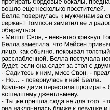
протирать бордовые бокалы, предназ
вошло еще несколько посетителей.
Белла повернулась к мужчинам за с
сержант Томпсон заметил ее и радо
обернуться.
- Мишш Свон, - невнятно крикнул То
Белла заметила, что Мейсен привычн
лицо, как обычно, покрывал толстый
расслабленной. Белла постучала ног
будет, если она сядет за стол с дв
- Садитесь к ним, мисс Свон, - пре
- Но… - повернулась к ней Белла.
Крупная дама перестала протирать 
вошедшему джентльмену.
- Ты же пришла сюда не для того, ч
она наклонилась ближе к девушке и