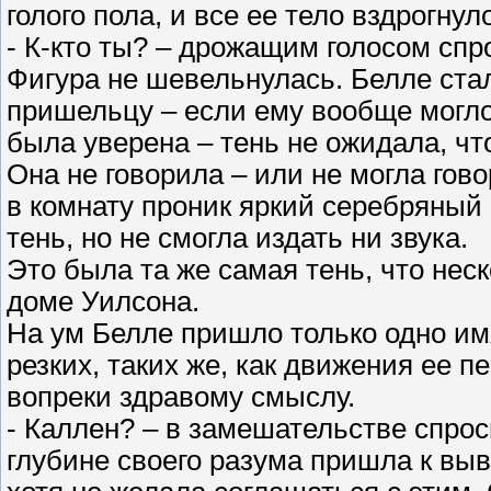
голого пола, и все ее тело вздрогну
- К-кто ты? – дрожащим голосом спр
Фигура не шевельнулась. Белле стал
пришельцу – если ему вообще могло 
была уверена – тень не ожидала, что
Она не говорила – или не могла гов
в комнату проник яркий серебряный
тень, но не смогла издать ни звука.
Это была та же самая тень, что нес
доме Уилсона.
На ум Белле пришло только одно имя
резких, таких же, как движения ее 
вопреки здравому смыслу.
- Каллен? – в замешательстве спро
глубине своего разума пришла к выв