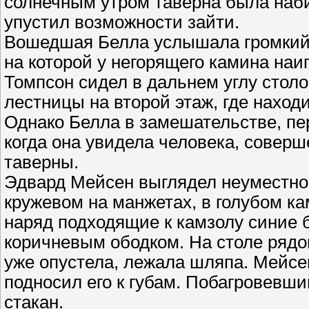
солнечным утром таверна была наби
упустил возможности зайти.
Вошедшая Белла услышала громкий с
на которой у негорящего камина на
Томпсон сидел в дальнем углу столо
лестницы на второй этаж, где наход
Однако Белла в замешательстве, пе
когда она увидела человека, совер
таверны.
Эдвард Мейсен выглядел неуместно
кружевом на манжетах, в голубом к
наряд подходящие к камзолу синие 
коричневым ободком. На столе рядо
уже опустела, лежала шляпа. Мейсен
подносил его к губам. Побагровевш
стакан.