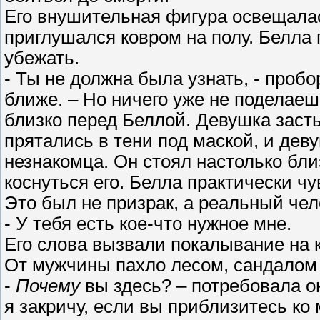
Его внушительная фигура освещалас
приглушался ковром на полу. Белла п
убежать.
- Ты не должна была узнать, - проб
ближе. – Но ничего уже не поделаеш
близко перед Беллой. Девушка засты
прятались в тени под маской, и дев
незнакомца. Он стоял настолько близ
коснуться его. Белла практически чу
Это был не призрак, а реальный чел
- У тебя есть кое-что нужное мне.
Его слова вызвали покалывание на 
От мужчины пахло лесом, сандалом 
-
Почему
вы здесь? – потребовала он
я закричу, если вы приблизитесь ко