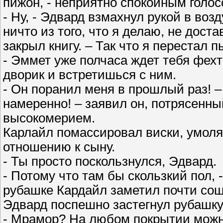
пижон, - неприятно спокойным голос
- Ну, - Эдвард взмахнул рукой в возду
ничто из того, что я делаю, не дост
закрыл книгу. – Так что я перестал п
- Эммет уже полчаса ждет тебя фехт
дворик и встретишься с ним.
- Он поранил меня в прошлый раз! –
намеренно! – заявил он, потрясенны
высокомерием.
Карлайл помассировал виски, умоля
отношению к сыну.
- Ты просто поскользнулся, Эдвард.
- Потому что там бы скользкий пол, 
рубашке Кардайл заметил почти сош
Эдвард поспешно застегнул рубашку
- Мрамор? На любом покрытии можн