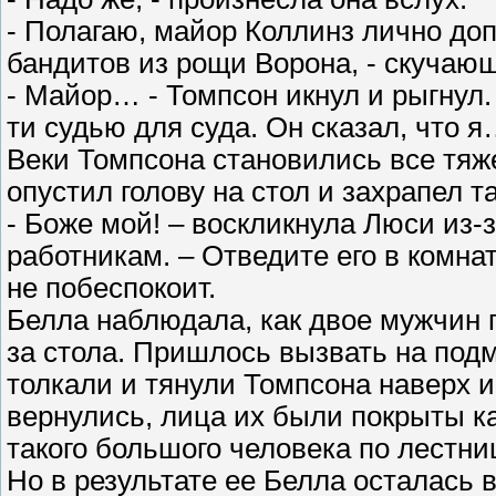
- Полагаю, майор Коллинз лично до
бандитов из рощи Ворона, - скучаю
- Майор… - Томпсон икнул и рыгнул
ти судью для суда. Он сказал, что
Веки Томпсона становились все тяже
опустил голову на стол и захрапел т
- Боже мой! – воскликнула Люси из-
работникам. – Отведите его в комна
не побеспокоит.
Белла наблюдала, как двое мужчин 
за стола. Пришлось вызвать на под
толкали и тянули Томпсона наверх и,
вернулись, лица их были покрыты к
такого большого человека по лестни
Но в результате ее Белла осталась