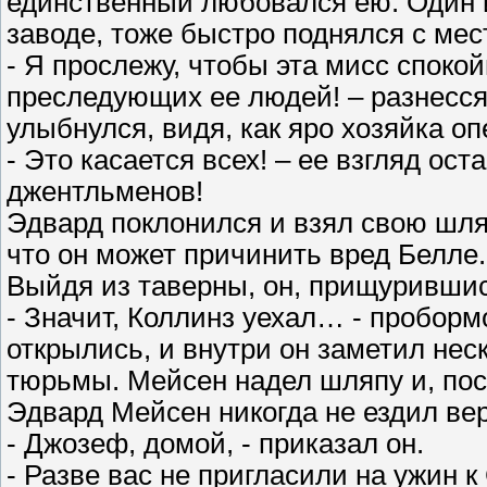
единственный любовался ею. Один 
заводе, тоже быстро поднялся с мес
- Я прослежу, чтобы эта мисс спокой
преследующих ее людей! – разнесся
улыбнулся, видя, как яро хозяйка оп
- Это касается всех! – ее взгляд ос
джентльменов!
Эдвард поклонился и взял свою шляп
что он может причинить вред Белле.
Выйдя из таверны, он, прищурившись
- Значит, Коллинз уехал… - проборм
открылись, и внутри он заметил нес
тюрьмы. Мейсен надел шляпу и, пост
Эдвард Мейсен никогда не ездил ве
- Джозеф, домой, - приказал он.
- Разве вас не пригласили на ужин к