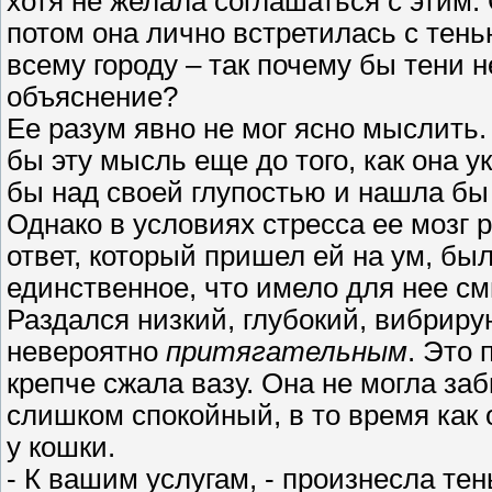
хотя не желала соглашаться с этим.
потом она лично встретилась с тень
всему городу – так почему бы тени 
объяснение?
Ее разум явно не мог ясно мыслить
бы эту мысль еще до того, как она 
бы над своей глупостью и нашла бы
Однако в условиях стресса ее мозг 
ответ, который пришел ей на ум, бы
единственное, что имело для нее см
Раздался низкий, глубокий, вибри
невероятно
притягательным
. Это
крепче сжала вазу. Она не могла за
слишком спокойный, в то время как
у кошки.
- К вашим услугам, - произнесла тен