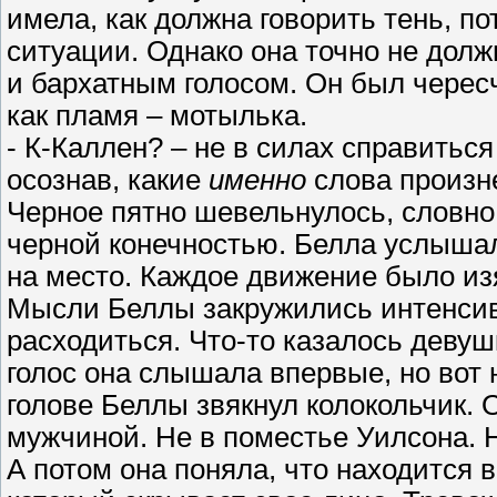
имела, как должна говорить тень, по
ситуации. Однако она точно не долж
и бархатным голосом. Он был чере
как пламя – мотылька.
- К-Каллен? – не в силах справиться
осознав, какие
именно
слова произне
Черное пятно шевельнулось, словно
черной конечностью. Белла услышал
на место. Каждое движение было и
Мысли Беллы закружились интенсивн
расходиться. Что-то казалось девуш
голос она слышала впервые, но вот
голове Беллы звякнул колокольчик. 
мужчиной. Не в поместье Уилсона. 
А потом она поняла, что находится 