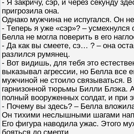
- Я закричу, сэр, и через секунду зд
пригрозила она.
Однако мужчина не испугался. Он не
- Теперь я уже «сэр»? – усмехнулся
Белла не могла поверить в его нагло
- Да как вы смеете, сэ… ? – она ост
разлился румянец.
- Вот видишь, для тебя это естеств
выказывал агрессии, но Белла все е
мужчиной не стоило связываться. В
гарнизонной тюрьмы Билли Блэка. 
полный вооруженных солдат, и при 
- Почему вы здесь? – Белла вложил
Он тихими неслышными шагами напр
Его фигура наводила ужас. Этого му
бояться до смерти.