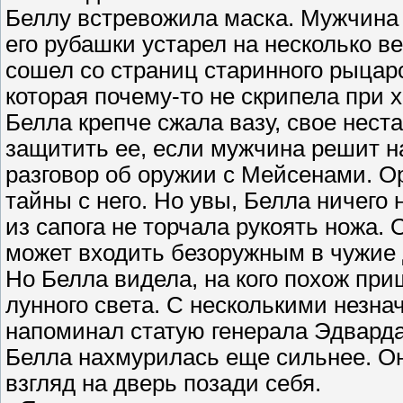
Беллу встревожила маска. Мужчина 
его рубашки устарел на несколько в
сошел со страниц старинного рыцарс
которая почему-то не скрипела при 
Белла крепче сжала вазу, свое нест
защитить ее, если мужчина решит н
разговор об оружии с Мейсенами. О
тайны с него. Но увы, Белла ничего 
из сапога не торчала рукоять ножа. 
может входить безоружным в чужие
Но Белла видела, на кого похож при
лунного света. С несколькими незн
напоминал статую генерала Эдвард
Белла нахмурилась еще сильнее. Он
взгляд на дверь позади себя.