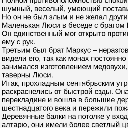
Полной противоположностью спокой
шумный, веселый, умеющий поставит
Но он не был злым и не желал други
Маленькая Люси в беседе с братом 
Он единственный мог открыто против
ему с рук.
Третьим был брат Маркус – неразго
видели его, так как монах постоянно
занимался изготовлением медовухи,
таверны Люси.
Итак, прохладным сентябрьским утр
раскраснелись от быстрой езды. Он
перекладине и вошла в большие дер
шестнадцатого века и пережили пож
Деревянные балки на потолке у вход
алтарю, они имели более светлый цв