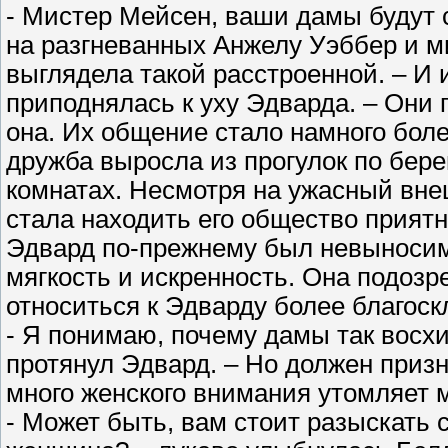
- Мистер Мейсен, ваши дамы будут с
на разгневанных Анжелу Уэббер и м
выглядела такой расстроенной. – И и
приподнялась к уху Эдварда. – Они п
она. Их общение стало намного бол
дружба выросла из прогулок по бере
комнатах. Несмотря на ужасный вне
стала находить его общество приятн
Эдвард по-прежнему был невыносим
мягкость и искренность. Она подозр
относиться к Эдварду более благоск
- Я понимаю, почему дамы так восхи
протянул Эдвард. – Но должен призн
много женского внимания утомляет 
- Может быть, вам стоит разыскать 