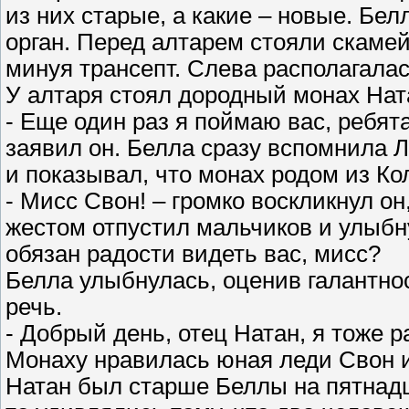
из них старые, а какие – новые. Бе
орган. Перед алтарем стояли скаме
минуя трансепт. Слева располагала
У алтаря стоял дородный монах Ната
- Еще один раз я поймаю вас, ребята
заявил он. Белла сразу вспомнила 
и показывал, что монах родом из Ко
- Мисс Свон! – громко воскликнул о
жестом отпустил мальчиков и улыбн
обязан радости видеть вас, мисс?
Белла улыбнулась, оценив галантно
речь.
- Добрый день, отец Натан, я тоже р
Монаху нравилась юная леди Свон из
Натан был старше Беллы на пятнадцат