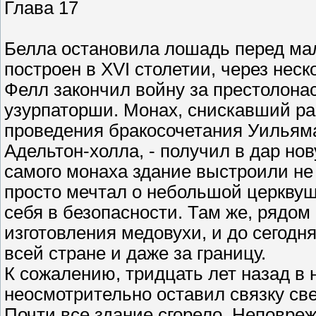
Глава 17
Белла остановила лошадь перед ма
построен в XVI столетии, через неск
Фелл закончил войну за престолонас
узурпаторши. Монах, снискавший ра
проведения бракосочетания Уильям
Адельтон-холла, - получил в дар но
самого монаха здание выстроили не
просто мечтал о небольшой церквушк
себя в безопасности. Там же, рядом
изготовления медовухи, и до сегодн
всей стране и даже за границу.
К сожалению, тридцать лет назад в 
неосмотрительно оставил связку св
Почти все здание сгорело. Неповре