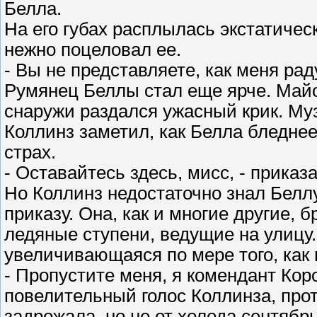
Белла.
На его губах расплылась экстатичес
нежно поцеловал ее.
- Вы не представляете, как меня рад
Румянец Беллы стал еще ярче. Майо
снаружи раздался ужасный крик. Му
Коллинз заметил, как Белла бледнеет
страх.
- Оставайтесь здесь, мисс, - приказ
Но Коллинз недостаточно знал Беллу
приказу. Она, как и многие другие,
ледяные ступени, ведущие на улицу.
увеличивающаяся по мере того, как 
- Пропустите меня, я комендант Ко
повелительный голос Коллинза, про
задрожала, но не от холода сентябрь