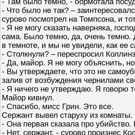
- Там было темно, - бормотала посуд
- Что было не так? – заинтересовал
сурово посмотрел на Томпсона, и т
- Я не могу сказать наверняка, госп
сама. Было темно, да, очень темно.
в темноте, и мы не увидели, как ее
с
- Столкнули? – переспросил Коллин
- Да, майор. Я не могу объяснить, н
- Вы утверждаете, что это не самоуб
залив от возбуждения чернилами сво
- Я ничего не утверждаю. Я говорю т
Майор кивнул.
- Спасибо, мисс Грин. Это все.
Сержант вывел старуху из комнаты.
- Она первая сказала про убийство. 
- Нет, сержант, - сурово произнес К