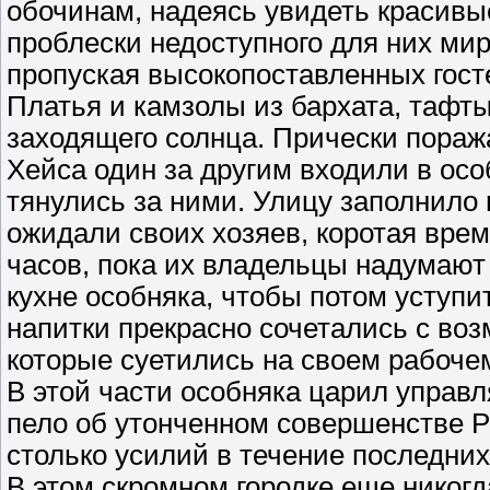
обочинам, надеясь увидеть красив
проблески недоступного для них мир
пропуская высокопоставленных госте
Платья и камзолы из бархата, тафт
заходящего солнца. Прически пораж
Хейса один за другим входили в ос
тянулись за ними. Улицу заполнило 
ожидали своих хозяев, коротая врем
часов, пока их владельцы надумают
кухне особняка, чтобы потом уступит
напитки прекрасно сочетались с во
которые суетились на своем рабоче
В этой части особняка царил управл
пело об утонченном совершенстве Р
столько усилий в течение последних
В этом скромном городке еще никогд