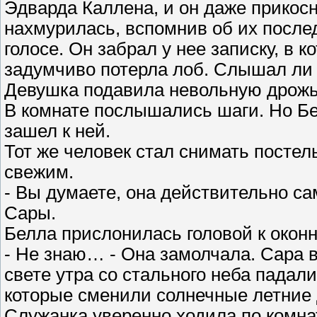
Эдварда Каллена, и он даже прикосн
нахмурилась, вспомнив об их послед
голосе. Он забрал у нее записку, в к
задумчиво потерла лоб. Слышал ли 
Девушка подавила невольную дрожь
В комнате послышались шаги. Но Бе
зашел к ней.
Тот же человек стал снимать постел
свежим.
- Вы думаете, она действительно са
Сары.
Белла прислонилась головой к оконн
- Не знаю… - Она замолчала. Сара 
свете утра со стального неба падал
которые сменили солнечные летние 
Служанка уверенно ходила по комна