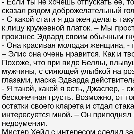
- Если ты не хочешь отпускать ее, т
сказал рядом доброжелательный гол
- С какой стати я должен делать та
к лицу кружевной платок. – Мы прост
произнес Эдвард своим обычным гн
- Она красивая молодая женщина, - 
– Элис она очень нравится. Как и т
Похоже, что при виде Беллы, плывущ
мужчины, с сияющей улыбкой на роз
глазами, маска Эдварда действитель
- Я такой, какой я есть, Джаспер, - 
бесконечная грусть. Возможно, от то
остатки своего кларета и отдал ста
интересуется мной. – Он приподнял 
недоумении.
Мистер Хейл с интересом следил за