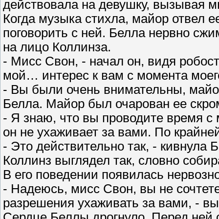
действовала на девушку, вызывая 
Когда музыка стихла, майор отвел е
поговорить с ней. Белла нервно сжим
на лицо Коллинза.
- Мисс Свон, - начал он, видя робос
мой… интерес к вам с момента моег
- Вы были очень внимательны, майо
Белла. Майор был очарован ее скр
- Я знаю, что вы проводите время с
он не ухаживает за вами. По крайней
- Это действительно так, - кивнула 
Коллинз выглядел так, словно собир
В его поведении появилась нервозно
- Надеюсь, мисс Свон, вы не сочтет
разрешения ухаживать за вами, - вы
Сердце Беллы дрогнуло. Перед ней