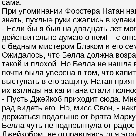
сама.
При упоминании Форстера Натан нап
знать, пухлые руки сжались в кулаки
- Если бы я был на двадцать лет мо
действительно думаю о нем! – с огне
с бедным мистером Блэком и его се
Ожидалось, что Белла должна возраз
такой и плохой. Но Белла не нашла в
почти была уверена в том, что капи
выступать в его защиту. Натан прия
их взгляды на капитана стали полно
- Пусть Джейкоб приходит сюда. Мне
рад видеть его. Но, мисс Свон, - на
держаться подальше от брата Марку
Белла чуть не подпрыгнула от радос
Джейкобом, не отправляясь для это