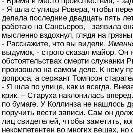
- Время и место происшествия, - з
- Я шла с улицы Ровера, чтобы пере
делала последние двадцать пять лет 
работаю на Сансьеров, - заявила она
мысленно вздохнул, глядя на грязны
- Расскажите, что вы видели.
Именн
выдумок, - строго сказал майор. Он 
обстоятельствах смерти служанки Ри
произошло на самом деле. К нему п
допроса, а сержант Томпсон старате
- Я шла по улице, как и всегда. Вне
крик. – Старуха наклонилась вперед
по бумаге. У Коллинза не нашлось д
поручить вести записи. Сам он дол
лиц свидетелей, чтобы заметить, ког
некомпетентен во многих вещах, но 