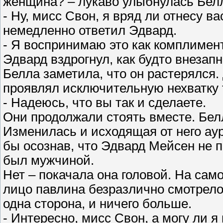
женщина? – лукаво улыбнулась Бел
- Ну, мисс Свон, я вряд ли отнесу вас
немедленно ответил Эдвард.
- Я воспринимаю это как комплимент
Эдвард вздрогнул, как будто внезапн
Белла заметила, что он растерялся
проявлял исключительную нехватку 
- Надеюсь, что вы так и сделаете.
Они продолжали стоять вместе. Бел
Изменилась и исходящая от него аур
бы осознав, что Эдвард Мейсен не 
был мужчиной.
Нет – покачала она головой. На сам
лицо павлина безразлично смотрело
одна сторона, и ничего больше.
- Интересно, мисс Свон, а могу ли 