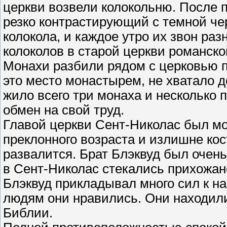
церкви возвели колокольню. После п
резко контрастирующий с темной че
колокола, и каждое утро их звон ра
колоколов в старой церкви романско
Монахи разбили рядом с церковью п
это место монастырем, не хватало 
жило всего три монаха и несколько 
обмен на свой труд.
Главой церкви Сент-Николас был мо
преклонного возраста и излишне кос
развалится. Брат Блэквуд был очен
в Сент-Николас стекались прихожан
Блэквуд прикладывал много сил к н
людям они нравились. Они находили
Библии.