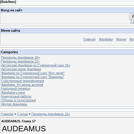
[
RobSten
]
Вход на сайт
В
Ст
Меню сайта
Главная
Фанфики
Форум
Фо
Categories
Переводы фанфиков 18+
Переводы фанфиков 12+
Авторские фанфики по Сумеречной саге 18+
Авторские мини-фанфики
Фанфики по Сумеречной саге "Все люди"
Фанфики по Сумеречной саге "Вампиры"
Собственные произведения
Фанфики. Из жизни актеров
Народный перевод
Фанфики-стихи
Конкурсные работы
Обзоры и голосования
Другие фандомы
Главная
»
Статьи
»
Переводы фанфиков 18+
AUDEAMUS. Глава 17
AUDEAMUS