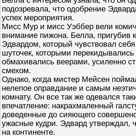
Белла с интересом узнала, что он 
подозревала, что одобрение Эдвард
успех мероприятия.
Мисс Мур и мисс Уэббер вели комич
внимание пижона. Белла, пригубив к
Эдвардом, который чувствовал себя 
шуточек, которыми перекидывались
обмахивались веерами, усиленно с
смехом.
Однако, когда мистер Мейсен пойма
нелепое оправдание и самым неэтич
комнату. Он все так же одевался та
впечатление: накрахмаленный галсту
доведенные до сияющего совершенст
ужасные кудри. Эдвард утверждал, 
на континенте.