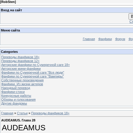
[
RobSten
]
Вход на сайт
В
Ст
Меню сайта
Главная
Фанфики
Форум
Фо
Categories
Переводы фанфиков 18+
Переводы фанфиков 12+
Авторские фанфики по Сумеречной саге 18+
Авторские мини-фанфики
Фанфики по Сумеречной саге "Все люди"
Фанфики по Сумеречной саге "Вампиры"
Собственные произведения
Фанфики. Из жизни актеров
Народный перевод
Фанфики-стихи
Конкурсные работы
Обзоры и голосования
Другие фандомы
Главная
»
Статьи
»
Переводы фанфиков 18+
AUDEAMUS. Глава 28
AUDEAMUS