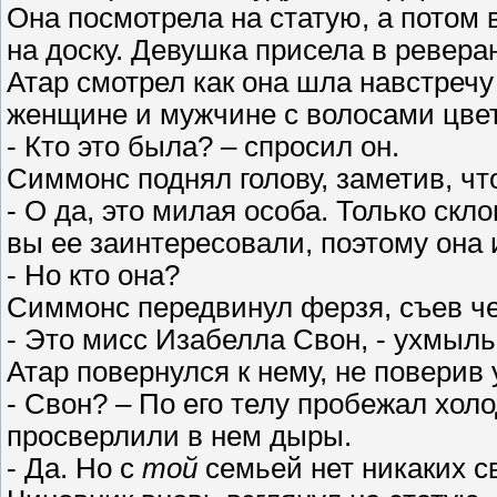
Она посмотрела на статую, а потом
на доску. Девушка присела в ревера
Атар смотрел как она шла навстреч
женщине и мужчине с волосами цве
- Кто это была? – спросил он.
Симмонс поднял голову, заметив, чт
- О да, это милая особа. Только скло
вы ее заинтересовали, поэтому она 
- Но кто она?
Симмонс передвинул ферзя, съев ч
- Это мисс Изабелла Свон, - ухмыль
Атар повернулся к нему, не поверив
- Свон? – По его телу пробежал холо
просверлили в нем дыры.
- Да. Но с
той
семьей нет никаких с