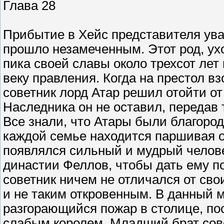
Глава 28
Прибытие в Хейс представителя ув
прошло незамеченным. Этот род, ух
пика своей славы около трехсот лет 
веку правления. Когда на престол 
советник лорд Атар решил отойти от
Наследника он не оставил, передав 
Все знали, что Атары были благоро
каждой семье находится паршивая о
появлялся сильный и мудрый челове
династии Феллов, чтобы дать ему п
советник ничем не отличался от сво
и не таким откровенным. В данный 
разгорающийся пожар в столице, п
слабым королем. Младший брат сове