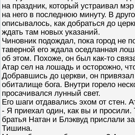
на праздник, который устраивал мэр
на него в последнюю минуту. В друг
описывалось, как добраться до цер
ждать там новых указаний.
Чиновник подождал, пока город не по
таверной его ждала оседланная лош
об этом. Похоже, он был как-то свя
Атар сел на лошадь и осторожно, чт
Добравшись до церкви, он привязал
обиталище бога. Внутри горело неск
просачивался лунный свет.
Его шаги отдавались эхом от стен. 
- Я приехал один, как вы и просили.
братья Натан и Блэквуд прислали з
Тишина.