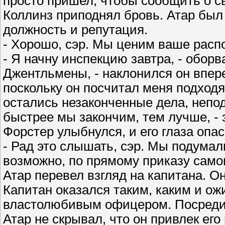
просто пришел, чтобы сообщить о св
Коллинз приподнял бровь. Атар был 
должность и репутация.
- Хорошо, сэр. Мы ценим ваше рас
- Я начну инспекцию завтра, - оборв
Джентльмены, - наклонился он впере
поскольку он посчитал меня подход
остались незаконченные дела, непод
быстрее мы закончим, тем лучше, - 
Форстер улыбнулся, и его глаза опа
- Рад это слышать, сэр. Мы подумал
возможно, по прямому приказу самог
Атар перевел взгляд на капитана. 
Капитан оказался таким, каким и ож
властолюбивым офицером. Посреди 
Атар не скрывал, что он привлек его