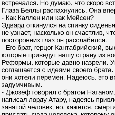
встречался. Но думаю, что скоро вс
Глаза Беллы распахнулись. Она впе
- Как Каллен или как Мейсен?
Эдвард откинулся на спинку сиденья
не узнает, насколько он счастлив, чт
посторонних глаз он расслабился.
- Его брат, герцог Кантабрийский, в
которые приведут нашу страну из в
Реформы, которые давно назрели. У
соглашается с идеями своего брата.
они хотели перемен. Надеюсь, это в
задумчивым.
- Джозеф говорил с братом Натаном
написал лорду Атару, надеясь привл
занятой человек, но, кажется, смерт
прислать сюда человека, которому о