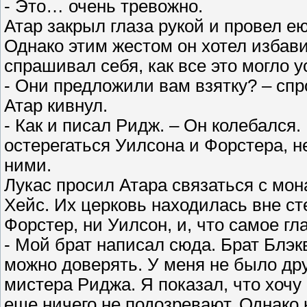
- Это… очень тревожно.
Атар закрыл глаза рукой и провел е
Однако этим жестом он хотел избави
спрашивал себя, как все это могло 
- Они предложили вам взятку? – сп
Атар кивнул.
- Как и писал Ридж. – Он колебался
остерегаться Уилсона и Форстера, не
ними.
Лукас просил Атара связаться с мон
Хейс. Их церковь находилась вне сте
Форстер, ни Уилсон, и, что самое г
- Мой брат написал сюда. Брат Блэк
можно доверять. У меня не было дру
мистера Риджа. Я показал, что хочу 
еще ничего не подозревают. Однако