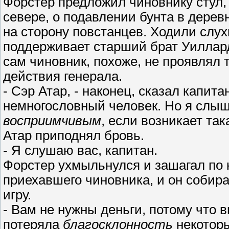
Форстер предложил чиновнику стул, 
севере, о подавлении бунта в дерев
на сторону повстанцев. Ходили слух
поддерживает старший брат Уиллард
сам чиновник, похоже, не проявлял 
действия генерала.
- Сэр Атар, - наконец, сказал капит
немногословный человек. Но я слыш
восприимчивым
, если возникает та
Атар приподнял бровь.
- Я слушаю вас, капитан.
Форстер ухмыльнулся и зашагал по к
приехавшего чиновника, и он собир
игру.
- Вам не нужны деньги, потому что 
потеряла
благосклонность
некотор