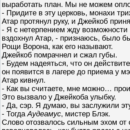
выработать план. Мы не можем опл
- Придите в эту церковь, монахи три
Атар протянул руку, и Джейкоб приня
- Я с нетерпением жду возможности 
вздохнул Атар, - признаюсь, было б
Рощи Ворона, как его называют.
Джейкоб помрачнел и сжал губы.
- Будем надеяться, что он действит
он появится в лагере до приема у мэ
Атар кивнул.
- Как вы считаете, мне можно… прои
Это вызвало у Джейкоба улыбку.
- Да, сэр. Я думаю, вы заслужили эт
- Тогда
Аудеамус
, мистер Блэк.
Слово отозвалось сильным эхом от 