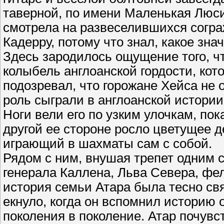
таверной, по имени Маленькая Люси
смотрела на развеселившихся сограж
Кадерру, потому что знал, какое зна
Здесь зародилось ощущение того, ч
колыбель англоанской гордости, кот
подозревал, что горожане Хейса не 
роль сыграли в англоанской истории
Ноги вели его по узким улочкам, по
другой ее стороне росло цветущее д
играющий в шахматы сам с собой.
Рядом с ним, внушая трепет одним с
генерала Каллена, Льва Севера, фе
история семьи Атара была тесно св
екнуло, когда он вспомнил историю 
поколения в поколение. Атар почув