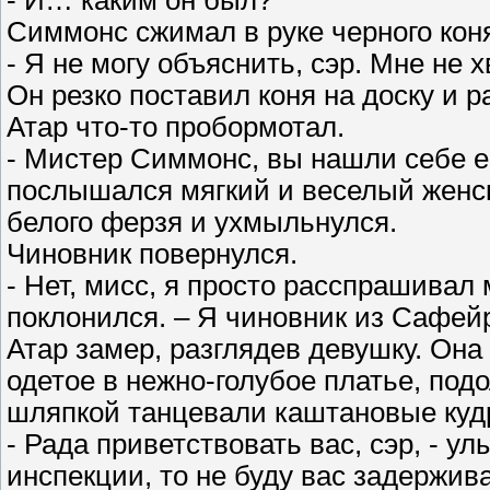
- И… каким он был?
Симмонс сжимал в руке черного кон
- Я не могу объяснить, сэр. Мне не 
Он резко поставил коня на доску и р
Атар что-то пробормотал.
- Мистер Симмонс, вы нашли себе е
послышался мягкий и веселый женск
белого ферзя и ухмыльнулся.
Чиновник повернулся.
- Нет, мисс, я просто расспрашивал
поклонился. – Я чиновник из Сафейр
Атар замер, разглядев девушку. Она
одетое в нежно-голубое платье, под
шляпкой танцевали каштановые куд
- Рада приветствовать вас, сэр, - у
инспекции, то не буду вас задержива