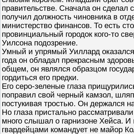
правительстве. Сначала он сделал с
получил должность чиновника в отде
министерство финансов. То есть ст
провинциальный городок кого-то св
Уилсона подозрение.
Умный и упрямый Уиллард оказался 
года он обладал прекрасным здоров
общем, он являлся образцом госуда
гордиться его предки.
Его серо-зеленые глаза прищурились
поправил свой черный камзол, шляп
постукивая тростью. Он держался на
Но глаза пристально рассматривали 
много слышал о гарнизоне Хейса. И 
гвардейцами командует не майор Ко