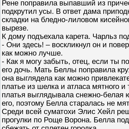
Рене поправила выпавший из причес
подкрутил усы. В ответ дама припо
складки на бледно-лиловом кисейно
вырезе.
К дому подъехала карета. Чарльз по
- Они здесь! – воскликнул он и пове
как можно лучше.
- Как я могу забыть, отец, если ты 
его дочь. Мать Беллы поправила кру
она выглядела как можно привлекат
платье из шелка и атласа мятного и 
платья выглядывала снежно-белая ю
его, поэтому Белла старалась не мят
Среди всей суматохи Элис Хейл реш
прогулки по Роще Ворона. Белла под
сбежать от сплетен городка.