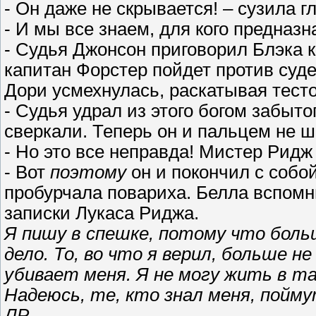
- Он даже не скрывается! – сузила г
- И мы все знаем, для кого предназн
- Судья Джонсон приговорил Блэка 
капитан Форстер пойдет против суд
Дори усмехнулась, раскатывая тесто
- Судья удрал из этого богом забытог
сверкали. Теперь он и пальцем не ш
- Но это все неправда! Мистер Ридж 
- Вот
поэтому
он и покончил с собой
пробурчала повариха. Белла вспомн
записки Лукаса Риджа.
Я пишу в спешке, потому что боль
дело. То, во что я верил, больше 
убивает меня. Я не могу жить в та
Надеюсь, те, кто знал меня, пойму
ЛР