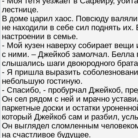
- Моя тетя уезжает в Сафейру, убита
лестнице.
В доме царил хаос. Повсюду валяли
не находили в себе сил поднять их.
настроении в семье.
- Мой кузен наверху собирает вещи 
с ними. – Джейкоб замолчал. Белла
слышались шаги двоюродного брата
- Я пришла выразить соболезнования
небольшую гостиную.
- Спасибо, - пробурчал Джейкоб, пр
Он сел рядом с ней и мрачно устави
паркетные доски и остатки уроненно
который Джейкоб сам и разбил, усл
Он выглядел сломленным человеком.
на счастливое будущее.