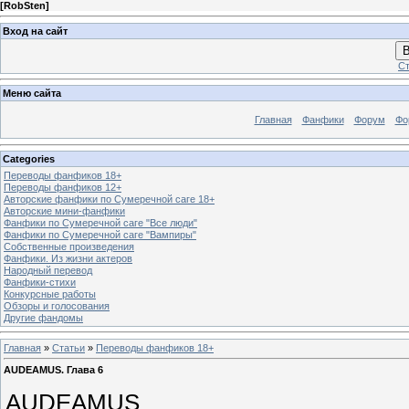
[
RobSten
]
Вход на сайт
В
Ст
Меню сайта
Главная
Фанфики
Форум
Фо
Categories
Переводы фанфиков 18+
Переводы фанфиков 12+
Авторские фанфики по Сумеречной саге 18+
Авторские мини-фанфики
Фанфики по Сумеречной саге "Все люди"
Фанфики по Сумеречной саге "Вампиры"
Собственные произведения
Фанфики. Из жизни актеров
Народный перевод
Фанфики-стихи
Конкурсные работы
Обзоры и голосования
Другие фандомы
Главная
»
Статьи
»
Переводы фанфиков 18+
AUDEAMUS. Глава 6
AUDEAMUS