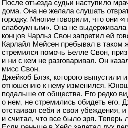
После отъезда судьи наступило мра
дома. Она не желала слушать отвра
городку. Многие говорили, что они 
слабоумным». Она не выдерживала и
концов Чарльз Свон запретил ей гов
Карлайл Мейсен пребывал в таком ж
стремился помочь Белле Свон, призн
и ни с кем не разговаривал. Он каз
мисс Свон.
Джейкоб Блэк, которого выпустили и
отношению к нему изменился. Юнош
подальше от общества. Его редко в
о нем, не стремились обидеть его. Д
отстаивал себя и свои убеждения, и
и считал, что все было зря. Теперь
Если раньше в Хейс залетал дух пер