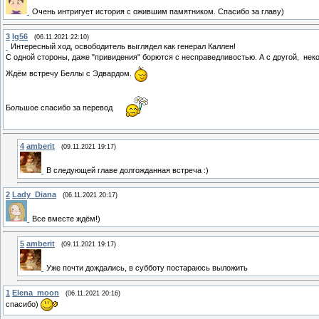
Очень интригует история с ожившим памятником. Спасибо за главу)
3
Ig56
(06.11.2021 22:10)
Интересный ход, освободитель выглядел как генерал Каллен!
С одной стороны, даже "привидения" борются с несправедливостью. А с другой, н
Ждём встречу Беллы с Эдвардом.
Большое спасибо за перевод
4
amberit
(09.11.2021 19:17)
В следующей главе долгожданная встреча :)
2
Lady_Diana
(06.11.2021 20:17)
Все вместе ждём!)
5
amberit
(09.11.2021 19:17)
Уже почти дождались, в субботу постараюсь выложить
1
Elena_moon
(06.11.2021 20:16)
спасибо)