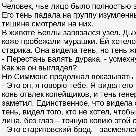
Человек, чье лицо было полностью з
Его тень падала на группу изумлен
тишине смотрели на них.
В животе Беллы завязался узел. Ды
коже пробежали мурашки. Ей хотелос
старика. Она видела тень, но тень ж
- Перестань валять дурака, - усмех
Как же он выглядел?
Но Симмонс продолжал показывать 
- Это он, я говорю тебе. Я видел его 
конь отвлек копейщиков, и тень гене
заметил. Единственное, что видела 
тень, видел того, кто не хотел, чтоб
лица, без глаз – точную копию этой 
- Это стариковский бред, - засмеял