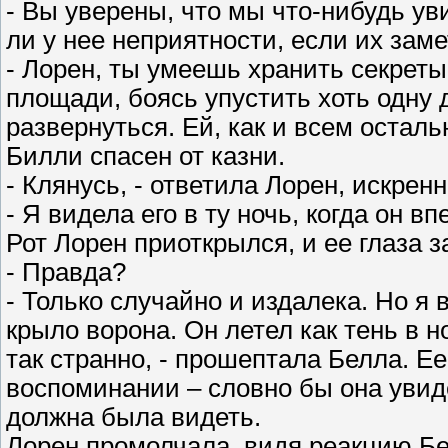
- Вы уверены, что мы что-нибудь у
ли у нее неприятности, если их заме
- Лорен, ты умеешь хранить секреты
площади, боясь упустить хоть одну 
развернуться. Ей, как и всем остал
Билли спасен от казни.
- Клянусь, - ответила Лорен, искрен
- Я видела его в ту ночь, когда он в
Рот Лорен приоткрылся, и ее глаза з
- Правда?
- Только случайно и издалека. Но я 
крыло ворона. Он летел как тень в н
так странно, - прошептала Белла. 
воспоминании – словно бы она увиде
должна была видеть.
Лорен промолчала, видя реакцию Бе