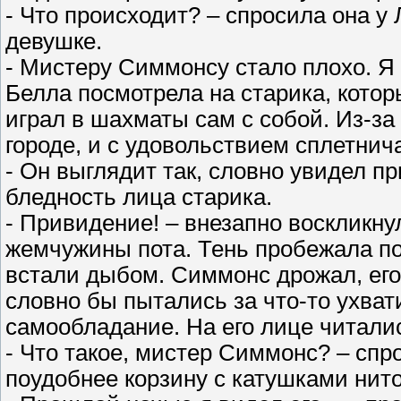
- Что происходит? – спросила она у
девушке.
- Мистеру Симмонсу стало плохо. Я
Белла посмотрела на старика, котор
играл в шахматы сам с собой. Из-за 
городе, и с удовольствием сплетни
- Он выглядит так, словно увидел п
бледность лица старика.
- Привидение! – внезапно воскликну
жемчужины пота. Тень пробежала по
встали дыбом. Симмонс дрожал, его 
словно бы пытались за что-то ухват
самообладание. На его лице читали
- Что такое, мистер Симмонс? – сп
поудобнее корзину с катушками нито