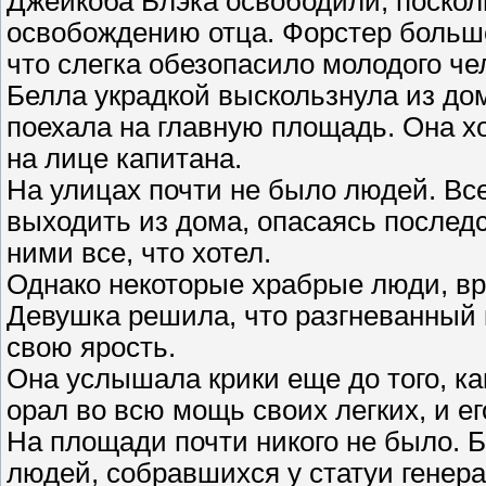
Джейкоба Блэка освободили, поскол
освобождению отца. Форстер больше 
что слегка обезопасило молодого че
Белла украдкой выскользнула из дом
поехала на главную площадь. Она х
на лице капитана.
На улицах почти не было людей. Вс
выходить из дома, опасаясь последс
ними все, что хотел.
Однако некоторые храбрые люди, вр
Девушка решила, что разгневанный к
свою ярость.
Она услышала крики еще до того, к
орал во всю мощь своих легких, и ег
На площади почти никого не было. 
людей, собравшихся у статуи генер