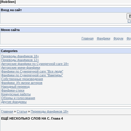
[
RobSten
]
Вход на сайт
В
Ст
Меню сайта
Главная
Фанфики
Форум
Фо
Categories
Переводы фанфиков 18+
Переводы фанфиков 12+
Авторские фанфики по Сумеречной саге 18+
Авторские мини-фанфики
Фанфики по Сумеречной саге "Все люди"
Фанфики по Сумеречной саге "Вампиры"
Собственные произведения
Фанфики. Из жизни актеров
Народный перевод
Фанфики-стихи
Конкурсные работы
Обзоры и голосования
Другие фандомы
Главная
»
Статьи
»
Переводы фанфиков 18+
ЕЩЁ НЕСКОЛЬКО СЛОВ НА С. Глава 4