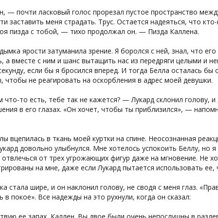
, — почти ласковый голос прорезал пустое пространство между
и заставить меня страдать. Трус. Остается надеяться, что кто
оя пизда с тобой, — тихо продолжал он. — Пизда Каллена.
дымка ярости затуманила зрение. Я боролся с ней, знал, что ег
, а вместе с ним и шанс вытащить нас из передряги целыми и н
секунду, если бы я бросился вперед. И тогда Белла осталась бы
, чтобы не реагировать на оскорбления в адрес моей девушки.
 что-то есть, тебе так не кажется? — Лукард склонил голову, и
ения в его глазах. «Он хочет, чтобы ты приблизился», — напомни
лы вцепилась в ткань моей куртки на спине. Неосознанная реакц
Лукард довольно улыбнулся. Мне хотелось успокоить Беллу, но я
 отвлечься от трех угрожающих фигур даже на мгновение. Не хо
рированы на мне, даже если Лукард пытается использовать ее,
ка стала шире, и он наклонил голову, не сводя с меня глаз. «Пр
ь в покое». Все надежды на это рухнули, когда он сказал:
твую ее запах, Каллен. Вы двое были очень непослушны в раздев