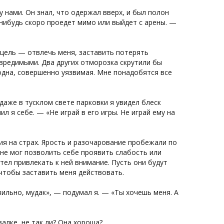
 нами. Он знал, что одержал вверх, и был полон
-нибудь скоро проедет мимо или выйдет с арены. —
о цель — отвлечь меня, заставить потерять
евредимыми. Два других отморозка скрутили бы
 одна, совершенно уязвимая. Мне понадобятся все
 даже в тусклом свете парковки я увидел блеск
л я себе. — «Не играй в его игры. Не играй ему на
ия на страх. Ярость и разочарование пробежали по
 не мог позволить себе проявить слабость или
тел привлекать к ней внимание. Пусть они будут
 чтобы заставить меня действовать.
авильно, мудак», — подумал я. — «Ты хочешь меня. А
алке, не так ли? Она хороша?