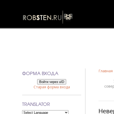
Фанфики
Главная
ФОРМА ВХОДА
Войти через uID
сове
Старая форма входа
TRANSLATOR
Неве