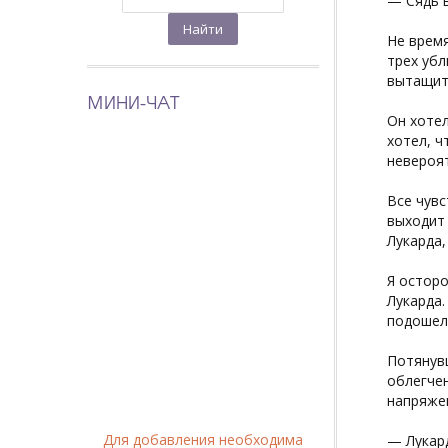
— Сядь в
Не время
трех убл
вытащит
МИНИ-ЧАТ
Он хотел
хотел, ч
невероят
Все чувс
выходит 
Лукарда,
Я осторо
Лукарда.
подошел 
Потянувш
облегчен
напряже
Для добавления необходима
— Лукард