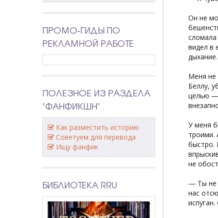
Он не мо
бешенств
ПРОМО-ГИДЫ ПО
сломала
РЕКЛАМНОЙ РАБОТЕ
видел в 
дыхание.
Меня не 
Беллу, у
ПОЛЕЗНОЕ ИЗ РАЗДЕЛА
целью — 
"ФАНФИКШН"
внезапно
У меня б
Как разместить историю
троими. 
Советуем для перевода
быстро. 
Ищу фанфик
впрыскив
не обост
БИБЛИОТЕКА RRU
— Ты не 
нас отсю
испуган.