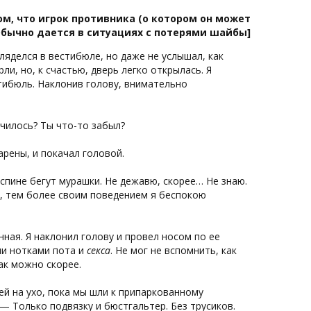
м, что игрок противника (о котором он может
 Обычно дается в ситуациях с потерями шайбы]
ляделся в вестибюле, но даже не услышал, как
ли, но, к счастью, дверь легко открылась. Я
стибюль. Наклонив голову, внимательно
чилось? Ты что-то забыл?
арены, и покачал головой.
спине бегут мурашки. Не дежавю, скорее… Не знаю.
о, тем более своим поведением я беспокою
нная. Я наклонил голову и провел носом по ее
ми нотками пота и
секса
. Не мог не вспомнить, как
ак можно скорее.
й на ухо, пока мы шли к припаркованному
 — Только подвязку и бюстгальтер. Без трусиков.