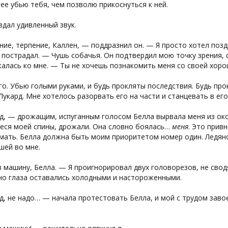
ее убью тебя, чем позволю прикоснуться к ней.
здал удивленный звук.
ие, терпение, Каллен, — поддразнил он. — Я просто хотел поздр
пострадал. — Чушь собачья. Он подтвердил мою точку зрения, 
алась ко мне. — Ты не хочешь познакомить меня со своей хор
го. Убью голыми руками, и будь прокляты последствия. Будь про
укард. Мне хотелось разорвать его на части и станцевать в его
д, — дрожащим, испуганным голосом Белла вырвала меня из око
еся моей спины, дрожали. Она словно боялась…
меня
. Это прив
мать. Белла должна быть моим приоритетом номер один. Ледяно
шей во мне.
 машину, Белла. — Я проигнорировал двух головорезов, не сводя
но глаза оставались холодными и настороженными.
, не надо… — начала протестовать Белла, и мой с трудом заво