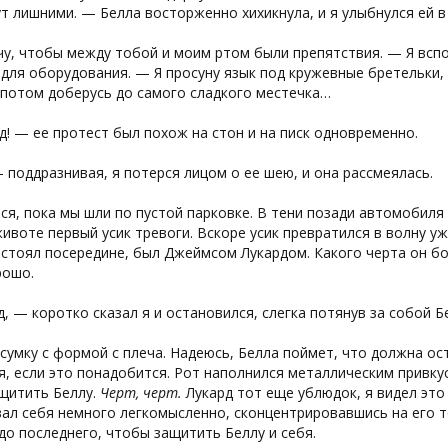
т лишними. — Белла восторженно хихикнула, и я улыбнулся ей в
у, чтобы между тобой и моим ртом были препятствия. — Я вспо
для оборудования. — Я просуну язык под кружевные бретельки,
 потом доберусь до самого сладкого местечка…
! — ее протест был похож на стон и на писк одновременно.
поддразнивая, я потерся лицом о ее шею, и она рассмеялась.
ся, пока мы шли по пустой парковке. В тени позади автомобиля
ивоте первый усик тревоги. Вскоре усик превратился в волну уж
 стоял посередине, был Джеймсом Лукардом. Какого черта он 
рошо.
, — коротко сказал я и остановился, слегка потянув за собой Б
 сумку с формой с плеча. Надеюсь, Белла поймет, что должна ос
, если это понадобится. Рот наполнился металлическим привкусо
ащитить Беллу.
Черт, черт.
Лукард тот еще ублюдок, я видел это
ал себя немного легкомысленно, сконцентрировавшись на его те
до последнего, чтобы защитить Беллу и себя.