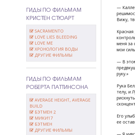
— Каллен
ГИДЫ ПО ФИЛЬМАМ
решимост
КРИСТЕН СТЮАРТ
Вижу, тв
SACRAMENTO
Красная 
LOVE LIES BLEEDING
контроль
LOVE ME
меня за 
ХРОНОЛОГИЯ ВОДЫ
мои силы
ДРУГИЕ ФИЛЬМЫ
— В этом
предвкуш
руку.»
ГИДЫ ПО ФИЛЬМАМ
РОБЕРТА ПАТТИНСОНА
Рука Бел
телу, и 
рискнуть
AVERAGE HEIGHT, AVERAGE
сконцент
BUILD
БЭТМЕН 2
Его улыб
МИКИ17
ее остав
БЭТМЕН
ДРУГИЕ ФИЛЬМЫ
— Я чувс