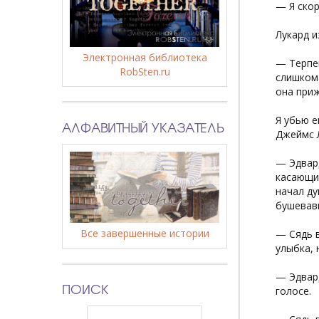
— Я скор
Лукард и
Электронная библиотека
— Терпен
RobSten.ru
слишком 
она приж
Я убью е
АЛФАВИТНЫЙ УКАЗАТЕЛЬ
Джеймс Л
— Эдвар
касающи
начал ду
бушевав
Все завершенные истории
— Сядь в
улыбка, 
— Эдвард
ПОИСК
голосе.