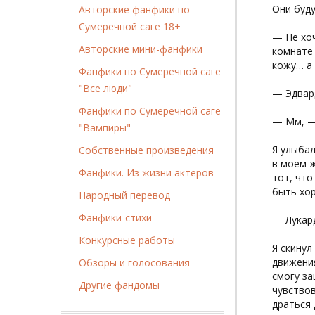
Они буду
Авторские фанфики по
Сумеречной саге 18+
— Не хоч
Авторские мини-фанфики
комнате 
кожу… а
Фанфики по Сумеречной саге
"Все люди"
— Эдвард
Фанфики по Сумеречной саге
— Мм, — 
"Вампиры"
Я улыбал
Собственные произведения
в моем ж
Фанфики. Из жизни актеров
тот, что
быть хо
Народный перевод
Фанфики-стихи
— Лукард
Конкурсные работы
Я скинул
движения
Обзоры и голосования
смогу з
Другие фандомы
чувствов
драться 