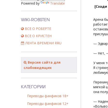
Powered by
Translate
[Сзади
WIKI-ROBSTEN
Арена бы
работает
ВСЕ О РОБЕРТЕ
останови
прислуша
ВСЕ О КРИСТЕН
ЛЕНТА ВРЕМЕНИ RRU
— Эдвард
— Нет, —
Версия сайта для
У меня т
слабовидящих
Я стряхн
любимую
Перекину
КАТЕГОРИИ
мягкой 
она полу
Переводы фанфиков 18+
— Надень
Переводы фанфиков 12+
«Вольво»