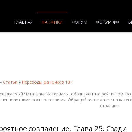
ГЛАВНАЯ
ФАНФИКИ
ФОРУМ
ФОРУМ ФФ
Б
»
Статьи
»
Переводы фанфиков 18+
Уважаемый Читатель! Материалы, обозначенные рейтингом 18+,
ршеннолетними пользователями. Обращайте внимание на катего
страницы.
роятное совпадение. Глава 25. Сзади