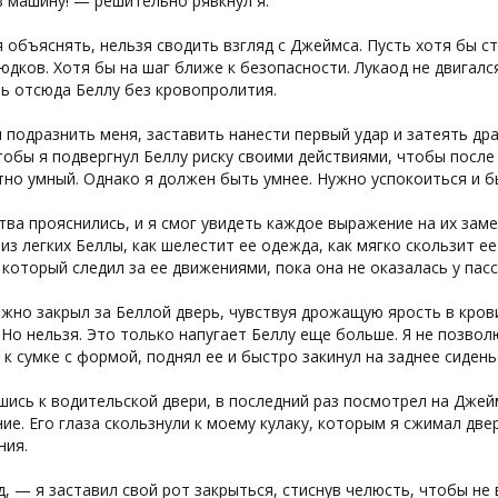
 машину! — решительно рявкнул я.
 объяснять, нельзя сводить взгляд с Джеймса. Пусть хотя бы с
юдков. Хотя бы на шаг ближе к безопасности. Лукаод не двигался
ь отсюда Беллу без кровопролития.
 подразнить меня, заставить нанести первый удар и затеять дра
тобы я подвергнул Беллу риску своими действиями, чтобы после 
но умный. Однако я должен быть умнее. Нужно успокоиться и б
тва прояснились, и я смог увидеть каждое выражение на их заме
из легких Беллы, как шелестит ее одежда, как мягко скользит ее
 который следил за ее движениями, пока она не оказалась у пас
жно закрыл за Беллой дверь, чувствуя дрожащую ярость в крови
 Но нельзя. Это только напугает Беллу еще больше. Я не позвол
к сумке с формой, поднял ее и быстро закинул на заднее сидень
ись к водительской двери, в последний раз посмотрел на Джей
ие. Его глаза скользнули к моему кулаку, которым я сжимал две
ния.
, — я заставил свой рот закрыться, стиснув челюсть, чтобы не