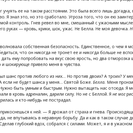
г учуять ее на таком расстоянии. Это была всего лишь догадка
о. Я знал это, но это сработало. Угроза того, что он ею заинт
 мой контроль. Гнев ревел во мне, смешанный с ужасными мысл
его руках — кровь, крики, шок, ужас. Не Белла. Не моя девочка.
Н
волновала собственная безопасность. Единственное, о чем я м
бедиться, что он никогда не тронет ее и никогда больше не вспо
дать ему попробовать на вкус свою ярость, но два отморозка ш
 и шокирующе привело меня в чувства.
ыл шанс против любого из них… Но против двоих? А троих? У ме
А если не будет шанса у меня… Святой Боже.
Белла.
Меня пронзил
Нужно быть умным и быстрым. Нужно вытащить нас отсюда. Я мог
али в кровь адреналин, дарили силу. Но не с Беллой. Я
не мог
рис
рилась и кто-нибудь не пострадал.
прикоснешься к ней. — Я дрожал от страха и гнева. Происходящ
да, не впутываясь в неравную борьбу. Да и как в таком случае д
 Сделав глубокий вдох, собрался с силами. Может, я и в ужасно