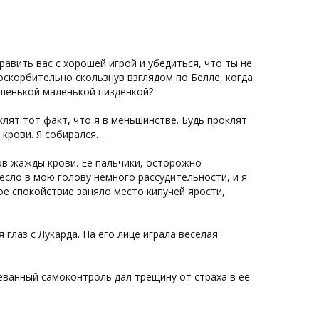
авить вас с хорошей игрой и убедиться, что ты не
оскорбительно скользнув взглядом по Белле, когда
ошенькой маленькой пизденкой?
клят тот факт, что я в меньшинстве. Будь проклят
 крови. Я собирался…
в жажды крови. Ее пальчики, осторожно
несло в мою голову немного рассудительности, и я
е спокойствие заняло место кипучей ярости,
 глаз с Лукарда. На его лице играла веселая
еванный самоконтроль дал трещину от страха в ее