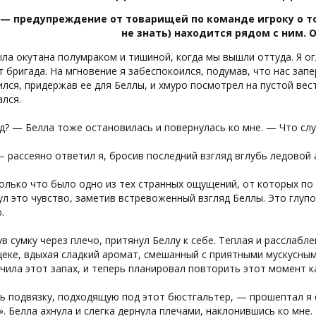
 — предупреждение от товарищей по команде игроку о то
не знать) находится рядом с ним.
ла окутана полумраком и тишиной, когда мы вышли оттуда. Я ог
 бригада. На мгновение я забеспокоился, подумав, что нас запер
лся, придержав ее для Беллы, и хмуро посмотрел на пустой ве
лся.
? — Белла тоже остановилась и повернулась ко мне. — Что слу
 рассеяно ответил я, бросив последний взгляд вглубь ледовой 
олько что было одно из тех странных ощущений, от которых по 
ул это чувство, заметив встревоженный взгляд Беллы. Это глуп
.
в сумку через плечо, притянул Беллу к себе. Теплая и расслабле
щеке, вдыхая сладкий аромат, смешанный с приятными мускусны
чила этот запах, и теперь планировал повторить этот момент к
 подвязку, подходящую под этот бюстгальтер, — прошептал я е
. Белла ахнула и слегка дернула плечами, наклонившись ко мне.