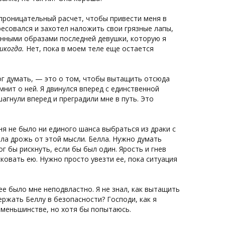
, проницательный расчет, чтобы привести меня в
ересовался и захотел наложить свои грязные лапы,
енными образами последней девушки, которую я
икогда.
Нет, пока в моем теле еще остается
ог думать, — это о том, чтобы вытащить отсюда
мнит о ней. Я двинулся вперед с единственной
агнули вперед и преградили мне в путь. Это
ня не было ни единого шанса выбраться из драки с
а дрожь от этой мысли. Белла. Нужно думать
 бы рискнуть, если бы был один. Ярость и гнев
ковать ею. Нужно просто увезти ее, пока ситуация
ее было мне неподвластно. Я не знал, как вытащить
ержать Беллу в безопасности? Господи, как я
м меньшинстве, но хотя бы попытаюсь.