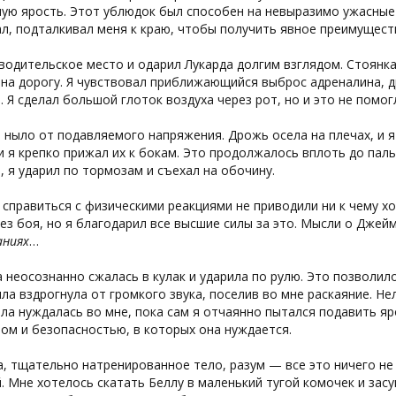
ую ярость. Этот ублюдок был способен на невыразимо ужасные п
л, подталкивал меня к краю, чтобы получить явное преимуществ
 водительское место и одарил Лукарда долгим взглядом. Стоянк
на дорогу. Я чувствовал приближающийся выброс адреналина, д
. Я сделал большой глоток воздуха через рот, но и это не помог
 ныло от подавляемого напряжения. Дрожь осела на плечах, и я
и я крепко прижал их к бокам. Это продолжалось вплоть до па
, я ударил по тормозам и съехал на обочину.
справиться с физическими реакциями не приводили ни к чему хо
ез боя, но я благодарил все высшие силы за это. Мысли о Джей
аниях
…
 неосознанно сжалась в кулак и ударила по рулю. Это позволил
лла вздрогнула от громкого звука, поселив во мне раскаяние. 
лла нуждалась во мне, пока сам я отчаянно пытался подавить яро
ом и безопасностью, в которых она нуждается.
, тщательно натренированное тело, разум — все это ничего не 
 Мне хотелось скатать Беллу в маленький тугой комочек и засун