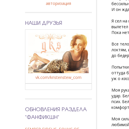
авторизация
бессильн
И он жда
Я сел на
НАШИ ДРУЗЬЯ
вылетел 
Пока нет
Все тело
локтям, 
до бедер
Попытки 
оттуда б
vk.com/kristenstew_com
уж о
кас
Моя рука
удар. Бе
псих. Бе
комфорт
ОБНОВЛЕНИЯ РАЗДЕЛА
"ФАНФИКШН"
Моя сила
любимой.