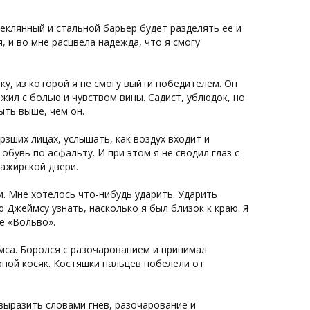
теклянный и стальной барьер будет разделять ее и
, и во мне расцвела надежда, что я смогу
ку, из которой я не смогу выйти победителем. Он
жил с болью и чувством вины. Садист, ублюдок, но
ыть выше, чем он.
рзших лицах, услышать, как воздух входит и
 обувь по асфальту. И при этом я не сводил глаз с
сажирской двери.
. Мне хотелось что-нибудь ударить. Ударить
ю Джеймсу узнать, насколько я был близок к краю. Я
е «Вольво».
мса. Боролся с разочарованием и принимал
рной косяк. Костяшки пальцев побелели от
 выразить словами гнев, разочарование и