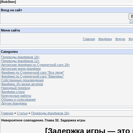
[
RobSten
]
Вход на сайт
В
Ст
Меню сайта
Главная
Фанфики
Форум
Фо
Categories
Переводы фанфиков 18+
Переводы фанфиков 12+
Авторские фанфики по Сумеречной саге 18+
Авторские мини-фанфики
Фанфики по Сумеречной саге "Все люди"
Фанфики по Сумеречной саге "Вампиры"
Собственные произведения
Фанфики. Из жизни актеров
Народный перевод
Фанфики-стихи
Конкурсные работы
Обзоры и голосования
Другие фандомы
Главная
»
Статьи
»
Переводы фанфиков 18+
Невероятное совпадение. Глава 32. Задержка игры
[Задержка игры — это