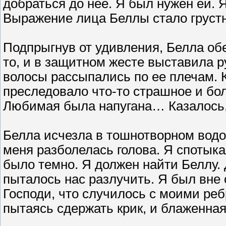
добраться до нее. Я был нужен ей. Я
Выражение лица Беллы стало грустн
Подпрыгнув от удивления, Белла обе
то, и в защитном жесте выставила ру
волосы рассыпались по ее плечам. К
преследовало что-то страшное и бо
Любимая была напугана… Казалось, я
Белла исчезла в тошнотворном водов
меня разболелась голова. Я спотыка
было темно. Я должен найти Беллу. 
пыталось нас разлучить. Я был вне 
Господи, что случилось с моими реб
пытаясь сдержать крик, и блаженна