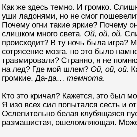
Как же здесь темно. И громко. Слиш
уши ладонями, но не смог пошевелить
Почему огни такие яркие? Почему 
слишком много света.
Ой, ой, ой.
Сли
происходит? В ту ночь была игра? 
сотрясение мозга, но это было намн
травмировали? Странно, я не помню,
на лед? Где мой шлем?
Ой, ой, ой.
К
громкие. Да-да…
темнота
.
Кто это кричал? Кажется, это был мо
Я изо всех сил попытался сесть и о
Ослепительно белая клубящаяся пус
размашистая, ошеломляющая. Может 