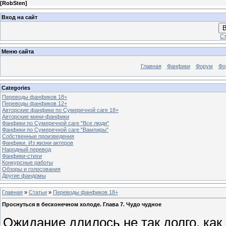
[
RobSten
]
Вход на сайт
В
Ст
Меню сайта
Главная
Фанфики
Форум
Фо
Categories
Переводы фанфиков 18+
Переводы фанфиков 12+
Авторские фанфики по Сумеречной саге 18+
Авторские мини-фанфики
Фанфики по Сумеречной саге "Все люди"
Фанфики по Сумеречной саге "Вампиры"
Собственные произведения
Фанфики. Из жизни актеров
Народный перевод
Фанфики-стихи
Конкурсные работы
Обзоры и голосования
Другие фандомы
Главная
»
Статьи
»
Переводы фанфиков 18+
Проснуться в бесконечном холоде. Глава 7. Чудо чудное
Ожидание длилось не так долго, как 