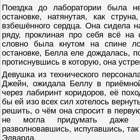
Поездка до лаборатории была не
остановке, натянутая, как струн
взбешённого сердца. Она сидела н
ряду, проклиная про себя всё на 
словно была кнутом на спине ло
остановке, Белла еле дождалась, п
протиснувшись в которую, она устре
Девушка из технического персонал
Джейн, ожидала Беллу в приёмно
через лабиринт коридоров, её похо
бы ей изо всех сил хотелось вернут
решить, о чём она спросит в перву
не могла придумать даже эл
разволновавшись, испугавшись, так
Эдварда.