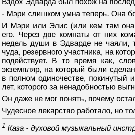
Вздох Эдварда был похож на послед
- Мэри слишком умна теперь. Она бо
И Мэри или Элис (или кем там она
его. Через две комнаты от них ко
недель души в Эдварде не чаяли, т
чуда, резервного участника, на кото
подействует. В то время как, сл
экземпляр, на который были сделан
в полном одиночестве, покинутый 
лет, которого за ненадобностью выг
Он даже не мог понять, почему остал
Чудесное лекарство работало, но тол
1
Каза - духовой музыкальный инст