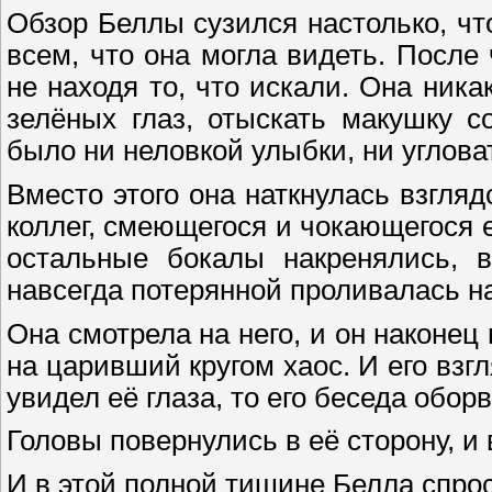
Обзор Беллы сузился настолько, ч
всем, что она могла видеть. После 
не находя то, что искали. Она ник
зелёных глаз, отыскать макушку 
было ни неловкой улыбки, ни углов
Вместо этого она наткнулась взгляд
коллег, смеющегося и чокающегося е
остальные бокалы накренялись, в
навсегда потерянной проливалась на
Она смотрела на него, и он наконец
на царивший кругом хаос. И его взгл
увидел её глаза, то его беседа обор
Головы повернулись в её сторону, и
И в этой полной тишине Белла спро