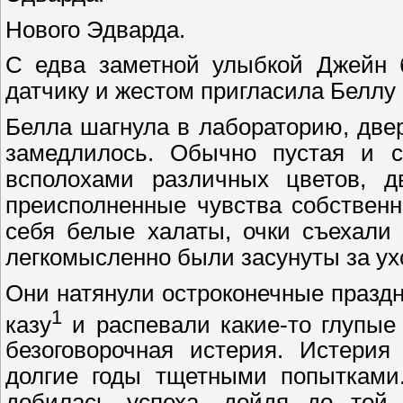
Нового Эдварда.
С едва заметной улыбкой Джейн б
датчику и жестом пригласила Беллу 
Белла шагнула в лабораторию, двер
замедлилось. Обычно пустая и с
всполохами различных цветов, д
преисполненные чувства собственн
себя белые халаты, очки съехали
легкомысленно были засунуты за ух
Они натянули остроконечные празд
1
казу
и распевали какие-то глупые
безоговорочная истерия. Истери
долгие годы тщетными попытками.
добилась успеха, дойдя до той