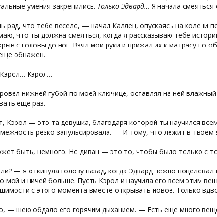
уальные умения закрепились.
Только Эдвард…
Я начала смеяться
ь рад, что тебе весело, — начал Каллен, опускаясь на колени
маю, что ты должна смеяться, когда я рассказываю тебе истори
крыв с головы до ног. Взял мои руки и прижал их к матрасу по о
 еще обнажен.
 Кэрол… Кэрол…
ровел нижней губой по моей ключице, оставляя на ней влажный 
вать еще раз.
, Кэрол — это та девушка, благодаря которой ты научился все
межность резко запульсировала. — И тому, что лежит в твоем
жет быть, немного. Но диван — это то, чтобы было только с т
и? — я откинула голову назад, когда Эдвард нежно поцеловал 
о мой и ничей больше. Пусть Кэрол и научила его всем этим вещ
шимости с этого момента вместе открывать новое. Только вдв
, — шею обдало его горячим дыханием. — Есть еще много вещей