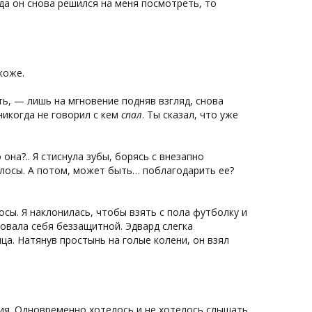
гда он снова решился на меня посмотреть, то
коже.
ь, — лишь на мгновение подняв взгляд, снова
никогда не говорил с кем
спал
. Ты сказал, что уже
на?.. Я стиснула зубы, борясь с внезапно
олосы. А потом, может быть… поблагодарить ее?
осы. Я наклонилась, чтобы взять с пола футболку и
овала себя беззащитной. Эдвард слегка
а. Натянув простынь на голые колени, он взял
ния. Одновременно хотелось и не хотелось слышать