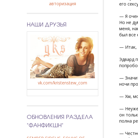
авторизация
его секс
— Я очен
Но не ду
НАШИ ДРУЗЬЯ
меня, на
был все
— Итак,
Эдвард п
попробо
— Значит
vk.com/kristenstew_com
ночи про
— Хм, мо
— Неужел
он тольк
ОБНОВЛЕНИЯ РАЗДЕЛА
полна ре
"ФАНФИКШН"
— Честно