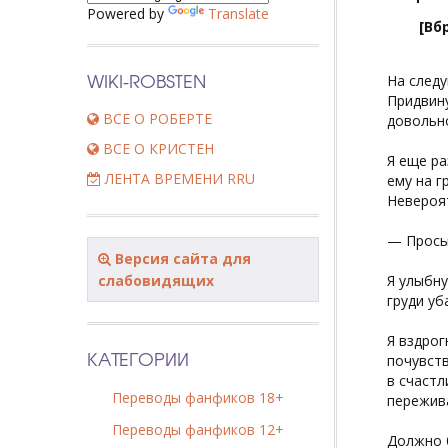
Powered by
Translate
[Вб
WIKI-ROBSTEN
На следу
Придвину
ВСЕ О РОБЕРТЕ
довольн
ВСЕ О КРИСТЕН
Я еще ра
ЛЕНТА ВРЕМЕНИ RRU
ему на г
Невероя
— Просы
Версия сайта для
слабовидящих
Я улыбну
груди у
Я вздрог
КАТЕГОРИИ
почувств
в счастл
Переводы фанфиков 18+
пережива
Переводы фанфиков 12+
Должно б