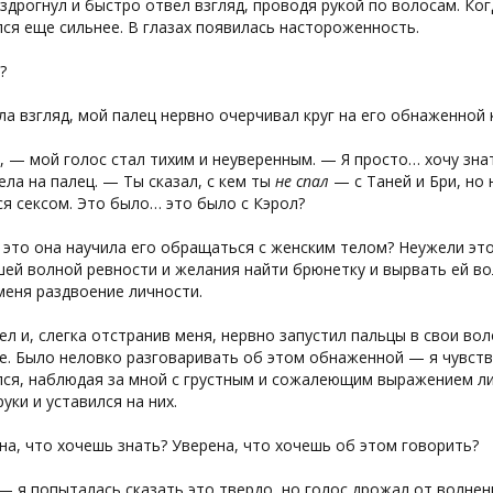
здрогнул и быстро отвел взгляд, проводя рукой по волосам. Ко
ся еще сильнее. В глазах появилась настороженность.
?
ла взгляд, мой палец нервно очерчивал круг на его обнаженной 
 — мой голос стал тихим и неуверенным. — Я просто… хочу знат
ла на палец. — Ты сказал, с кем ты
не спал
— с Таней и Бри, но 
я сексом. Это было… это было с Кэрол?
это она научила его обращаться с женским телом? Неужели это о
ей волной ревности и желания найти брюнетку и вырвать ей в
меня раздвоение личности.
ел и, слегка отстранив меня, нервно запустил пальцы в свои вол
е. Было неловко разговаривать об этом обнаженной — я чувств
ся, наблюдая за мной с грустным и сожалеющим выражением лиц
руки и уставился на них.
а, что хочешь знать? Уверена, что хочешь об этом говорить?
— я попыталась сказать это твердо, но голос дрожал от волне