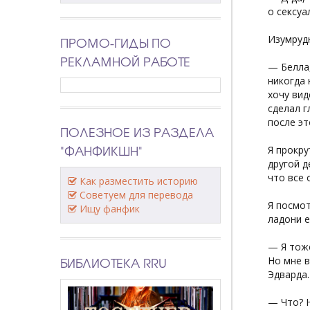
о сексуа
Изумрудн
ПРОМО-ГИДЫ ПО
РЕКЛАМНОЙ РАБОТЕ
— Белла,
никогда 
хочу вид
сделал г
после эт
ПОЛЕЗНОЕ ИЗ РАЗДЕЛА
"ФАНФИКШН"
Я прокру
другой д
что все 
Как разместить историю
Советуем для перевода
Я посмот
Ищу фанфик
ладони е
— Я тоже
БИБЛИОТЕКА RRU
Но мне в
Эдварда.
— Что? Н