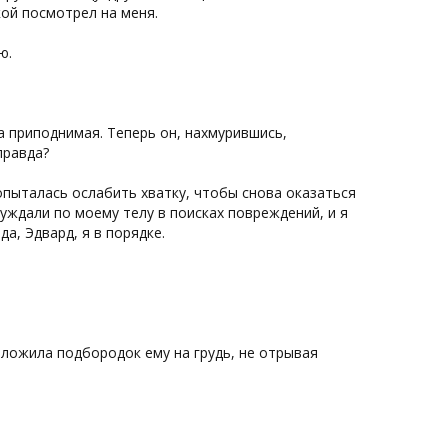
кой посмотрел на меня.
ю.
а приподнимая. Теперь он, нахмурившись,
правда?
опыталась ослабить хватку, чтобы снова оказаться
уждали по моему телу в поисках повреждений, и я
а, Эдвард, я в порядке.
Положила подбородок ему на грудь, не отрывая