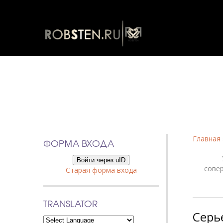
Фанфики
Главная
ФОРМА ВХОДА
Войти через uID
сове
Старая форма входа
TRANSLATOR
Серь