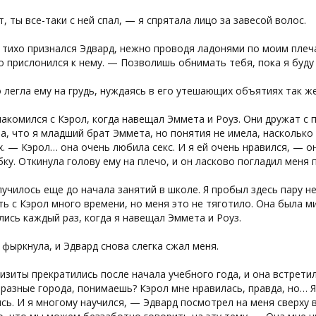
, ты все-таки с ней спал, — я спрятала лицо за завесой волос.
тихо признался Эдвард, нежно проводя ладонями по моим плеча
 прислонился к нему. — Позволишь обнимать тебя, пока я буду
 легла ему на грудь, нуждаясь в его утешающих объятиях так же,
акомился с Кэрол, когда навещал Эммета и Роуз. Они дружат с 
а, что я младший брат Эммета, но понятия не имела, наскольк
. — Кэрол… она очень любила секс. И я ей очень нравился, — о
ку. Откинула голову ему на плечо, и он ласково погладил меня
училось еще до начала занятий в школе. Я пробыл здесь пару н
ь с Кэрол много времени, но меня это не тяготило. Она была м
ись каждый раз, когда я навещал Эммета и Роуз.
 фыркнула, и Эдвард снова слегка сжал меня.
зиты прекратились после начала учебного года, и она встрети
 разные города, понимаешь? Кэрол мне нравилась, правда, но… 
сь. И я многому научился, — Эдвард посмотрел на меня сверху в