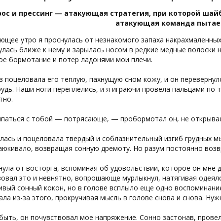
рос и прессинг — атакующая стратегия, при которой шайб
атакующая команда пытает
ющее утро я проснулась от незнакомого запаха накрахмаленных
лась ближе к нему и зарылась носом в редкие медные волоски на
ое бормотание и потер ладонями мои плечи.
з поцеловала его теплую, пахнущую сном кожу, и он перевернулся
рудь. Наши ноги переплелись, и я играючи провела пальцами по т
тно.
паться с тобой — потрясающе, — пробормотал он, не открывая
лась и поцеловала твердый и соблазнительный изгиб грудных м
баюкивало, возвращая сонную дремоту. Но разум постоянно воз
нула от восторга, вспоминая об удовольствии, которое он мне 
овал это и невнятно, вопрошающе мурлыкнул, натягивая одеяло
ивый сонный кокон, но в голове всплыло еще одно воспоминание
ла из-за этого, прокручивая мысль в голове снова и снова. Ну
ыть, он почувствовал мое напряжение. Сонно застонав, провел 