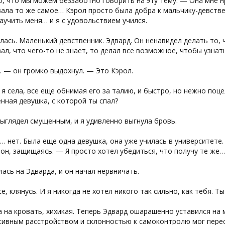
, что мы можем беззаботно говорить на эту тему. — Она мне н
ала то же самое… Кэрол просто была добра к мальчику-девстве
аучить меня… и я с удовольствием учился.
лась. Маленький девственник. Эдвард. Он ненавидел делать то, 
ал, что чего-то не знает, то делал все возможное, чтобы узна
 — он громко выдохнул. — Это Кэрол.
я села, все еще обнимая его за талию, и быстро, но нежно поце
нная девушка, с которой ты спал?
ыглядел смущенным, и я удивленно выгнула бровь.
… нет. Была еще одна девушка, она уже училась в университете.
он, защищаясь. — Я просто хотел убедиться, что получу те же… р
лась на Эдварда, и он начал нервничать.
е, клянусь. И я никогда не хотел никого так сильно, как тебя. 
а на кровать, хихикая. Теперь Эдвард ошарашенно уставился на 
ивным расстройством и склонностью к самоконтролю мог пересп