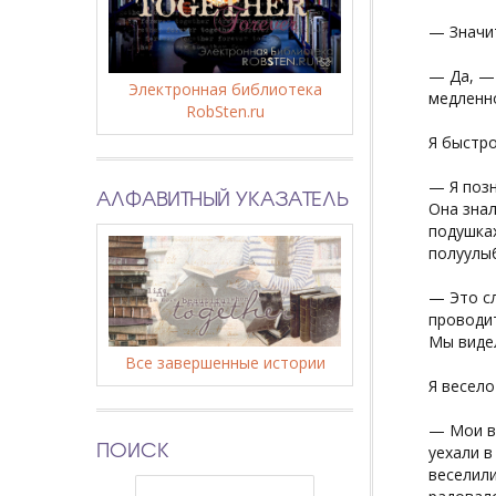
— Значит
— Да, — 
Электронная библиотека
медленно
RobSten.ru
Я быстро
— Я позн
АЛФАВИТНЫЙ УКАЗАТЕЛЬ
Она знал
подушках
полуулыб
— Это сл
проводит
Мы видел
Все завершенные истории
Я весело
— Мои ви
ПОИСК
уехали в
веселили