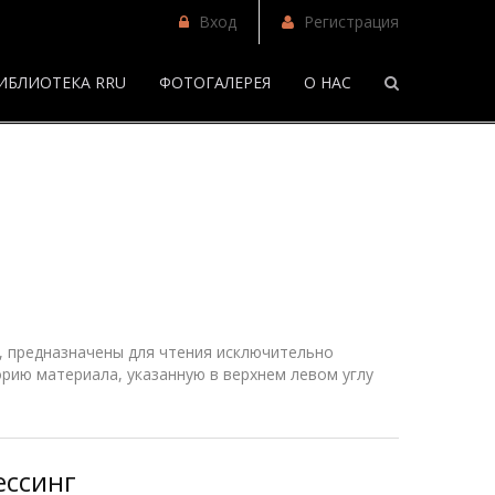
Вход
Регистрация
ИБЛИОТЕКА RRU
ФОТОГАЛЕРЕЯ
О НАС
/
Фанфики
 предназначены для чтения исключительно
рию материала, указанную в верхнем
левом
углу
ессинг