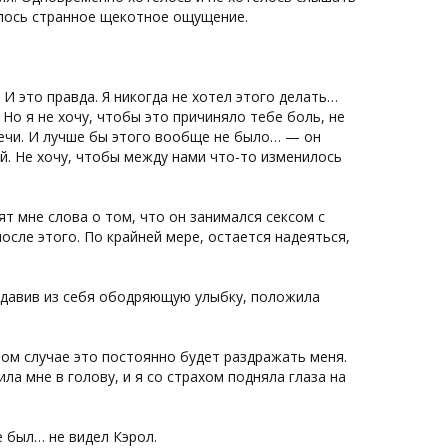
илось странное щекотное ощущение.
. И это правда. Я никогда не хотел этого делать…
… Но я не хочу, чтобы это причиняло тебе боль, не
речи. И лучше бы этого вообще не было… — он
й. Не хочу, чтобы между нами что-то изменилось
ят мне слова о том, что он занимался сексом с
сле этого. По крайней мере, остается надеяться,
Выдавив из себя ободряющую улыбку, положила
ном случае это постоянно будет раздражать меня.
а мне в голову, и я со страхом подняла глаза на
е был… не видел Кэрол.