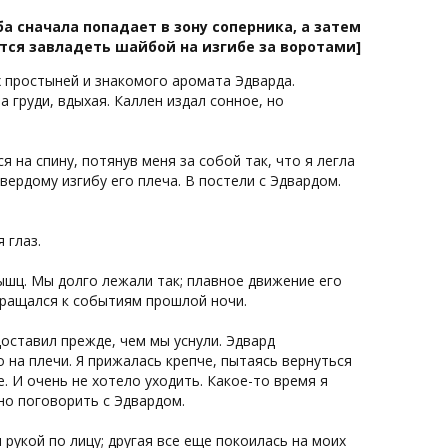
а сначала попадает в зону соперника, а затем
ся завладеть шайбой на изгибе за воротами]
 простыней и знакомого аромата Эдварда.
 груди, вдыхая. Каллен издал сонное, но
 на спину, потянув меня за собой так, что я легла
вердому изгибу его плеча. В постели с Эдвардом.
 глаз.
ышц. Мы долго лежали так; плавное движение его
вращался к событиям прошлой ночи.
доставил прежде, чем мы уснули. Эдвард
 на плечи. Я прижалась крепче, пытаясь вернуться
. И очень не хотело уходить. Какое-то время я
жно поговорить с Эдвардом.
рукой по лицу; другая все еще покоилась на моих