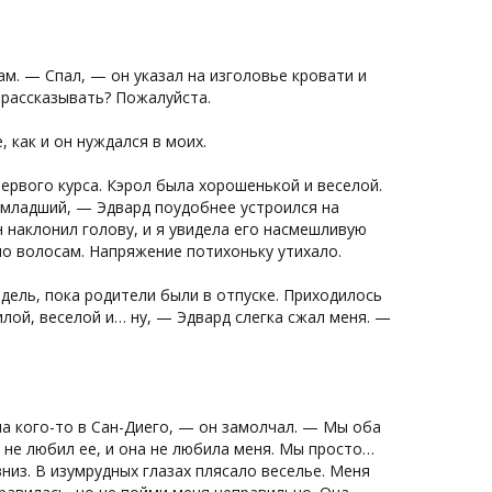
м. — Спал, — он указал на изголовье кровати и
 рассказывать? Пожалуйста.
 как и он нуждался в моих.
первого курса. Кэрол была хорошенькой и веселой.
о младший, — Эдвард поудобнее устроился на
н наклонил голову, и я увидела его насмешливую
 по волосам. Напряжение потихоньку утихало.
едель, пока родители были в отпуске. Приходилось
илой, веселой и… ну, — Эдвард слегка сжал меня. —
ла кого-то в Сан-Диего, — он замолчал. — Мы оба
Я не любил ее, и она не любила меня. Мы просто…
низ. В изумрудных глазах плясало веселье. Меня