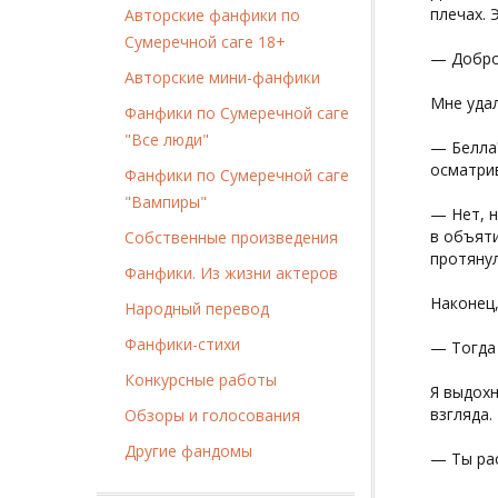
плечах. 
Авторские фанфики по
Сумеречной саге 18+
— Добро
Авторские мини-фанфики
Мне удал
Фанфики по Сумеречной саге
"Все люди"
— Белла?
осматрив
Фанфики по Сумеречной саге
"Вампиры"
— Нет, н
в объяти
Собственные произведения
протянул
Фанфики. Из жизни актеров
Наконец,
Народный перевод
Фанфики-стихи
— Тогда 
Конкурсные работы
Я выдохн
взгляда.
Обзоры и голосования
Другие фандомы
— Ты ра