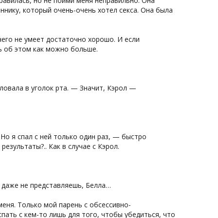
равилась, но не пойми меня неправильно. Она
ннику, который очень-очень хотел секса. Она была
чего не умеет достаточно хорошо. И если
ть об этом как можно больше.
ловала в уголок рта. — Значит, Кэрол —
 Но я спал с ней только один раз, — быстро
езультаты?.. Как в случае с Кэрол.
Ты даже не представляешь, Белла…
меня. Только мой парень с обсессивно-
ать с кем-то лишь для того, чтобы убедиться, что