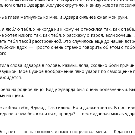
льном опыте Эдварда. Желудок скрутило, и внизу живота посел
ые глаза метнулись ко мне, и Эдвард сильнее сжал мои руки.
 я люблю тебя. Я никогда ни к кому не относился так, как к тебе
не хотел никого так, как тебя. Я расскажу о Кэрол, если хочешь
еть тебя такой расстроенной. Это случилось еще до нашей вст
лубокий вдох. — Просто очень странно говорить об этом с тобо
ого.
тила слова Эдварда в голове. Размышляла, сколько боли причин
евушкой. Мое бурное воображение явно ударит по самооценке по
обойдется.
рела на родное лицо. Вид у Эдварда был очень болезненный. 
му на щеки.
 люблю тебя, Эдвард. Так сильно. Но я должна знать. В против
едь не о чем беспокоиться, правда? — неожиданная мысль ударил
ет, нет! — он наклонился и пылко поцеловал меня. — Я давно н