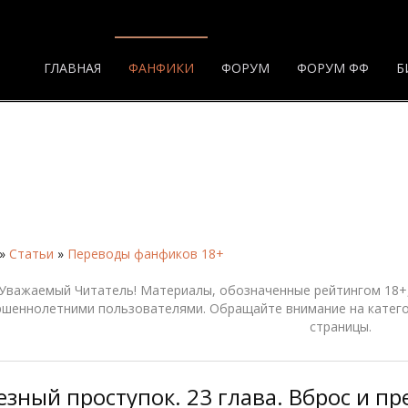
ГЛАВНАЯ
ФАНФИКИ
ФОРУМ
ФОРУМ ФФ
Б
»
Статьи
»
Переводы фанфиков 18+
Уважаемый Читатель! Материалы, обозначенные рейтингом 18+,
ршеннолетними пользователями. Обращайте внимание на катего
страницы.
езный проступок. 23 глава. Вброс и пр