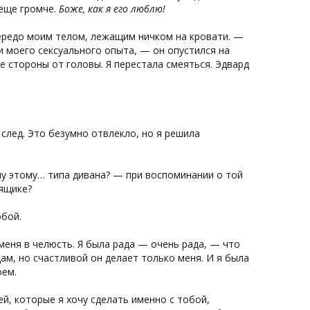
 еще громче.
Боже, как я его люблю!
 передо моим телом, лежащим ничком на кровати. —
и моего сексуального опыта, — он опустился на
бе стороны от головы. Я перестала смеяться. Эдвард
след. Это безумно отвлекло, но я решила
му этому… типа дивана? — при воспоминании о той
 ящике?
обой.
меня в челюсть. Я была рада — очень рада, — что
ам, но счастливой он делает только меня. И я была
оем.
, которые я хочу сделать именно с тобой,