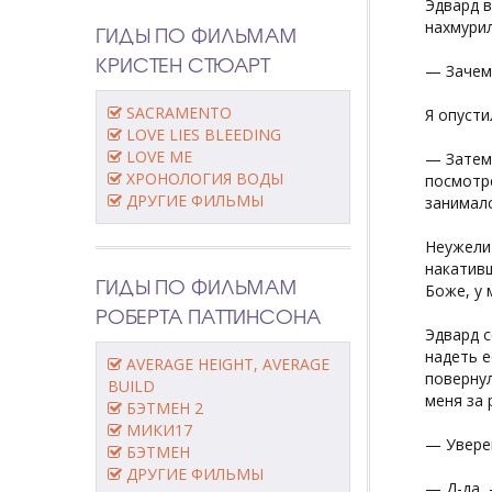
Эдвард в
нахмурил
ГИДЫ ПО ФИЛЬМАМ
КРИСТЕН СТЮАРТ
— Зачем
SACRAMENTO
Я опусти
LOVE LIES BLEEDING
LOVE ME
— Затем,
ХРОНОЛОГИЯ ВОДЫ
посмотре
ДРУГИЕ ФИЛЬМЫ
занималс
Неужели 
накативш
ГИДЫ ПО ФИЛЬМАМ
Боже, у 
РОБЕРТА ПАТТИНСОНА
Эдвард с
надеть е
AVERAGE HEIGHT, AVERAGE
повернул
BUILD
меня за 
БЭТМЕН 2
МИКИ17
— Уверен
БЭТМЕН
ДРУГИЕ ФИЛЬМЫ
— Д-да, 