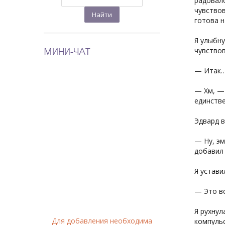
радовало
чувствов
готова н
Я улыбну
МИНИ-ЧАТ
чувствов
— Итак…
— Хм, — 
единстве
Эдвард в
— Ну, эм
добавил 
Я устави
— Это вс
Я рухнул
Для добавления необходима
компульс