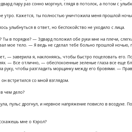
Эдвард пару раз сонно моргнул, глядя в потолок, а потом с улыб
е утро. Кажется, ты полностью уничтожила меня прошлой ночь
ось улыбнуться в ответ, но беспокойство не уходило с лица.
 Ты в порядке? — Эдвард положил обе руки мне на плечи, слегк
ал мое тело. — Я ведь не сделал тебе больно прошлой ночью, 
ет, — заверила я, наклоняясь, чтобы быстро поцеловать его. П
ях. — Все отлично, — обеспокоенные зеленые глаза все еще бл
а руку, чтобы разгладить морщинку между его бровями. — Правд
 он встретился со мной взглядом.
в чем дело?
ула, пульс дрогнул, и нервное напряжение повисло в воздухе. 
сскажешь мне о Кэрол?