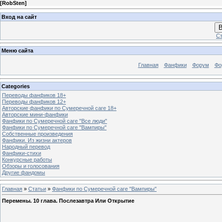
[
RobSten
]
Вход на сайт
В
Ст
Меню сайта
Главная
Фанфики
Форум
Фо
Categories
Переводы фанфиков 18+
Переводы фанфиков 12+
Авторские фанфики по Сумеречной саге 18+
Авторские мини-фанфики
Фанфики по Сумеречной саге "Все люди"
Фанфики по Сумеречной саге "Вампиры"
Собственные произведения
Фанфики. Из жизни актеров
Народный перевод
Фанфики-стихи
Конкурсные работы
Обзоры и голосования
Другие фандомы
Главная
»
Статьи
»
Фанфики по Сумеречной саге "Вампиры"
Перемены. 10 глава. Послезавтра Или Открытие