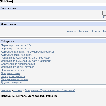
[
RobSten
]
Вход на сайт
В
Ст
Меню сайта
Главная
Фанфики
Форум
Фо
Categories
Переводы фанфиков 18+
Переводы фанфиков 12+
Авторские фанфики по Сумеречной саге 18+
Авторские мини-фанфики
Фанфики по Сумеречной саге "Все люди"
Фанфики по Сумеречной саге "Вампиры"
Собственные произведения
Фанфики. Из жизни актеров
Народный перевод
Фанфики-стихи
Конкурсные работы
Обзоры и голосования
Другие фандомы
Главная
»
Статьи
»
Фанфики по Сумеречной саге "Вампиры"
Перемены. 13 глава. Договор Или Решение