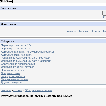
[
RobSten
]
Вход на сайт
В
Ст
Меню сайта
Главная
Фанфики
Форум
Фо
Categories
Переводы фанфиков 18+
Переводы фанфиков 12+
Авторские фанфики по Сумеречной саге 18+
Авторские мини-фанфики
Фанфики по Сумеречной саге "Все люди"
Фанфики по Сумеречной саге "Вампиры"
Собственные произведения
Фанфики. Из жизни актеров
Народный перевод
Фанфики-стихи
Конкурсные работы
Обзоры и голосования
Другие фандомы
Главная
»
Статьи
»
Обзоры и голосования
Результаты голосования: Лучшие истории весны 2022