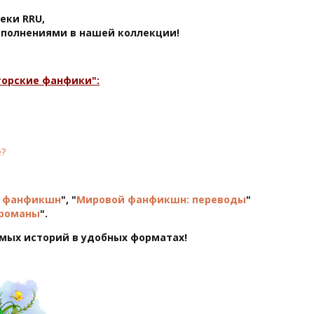
еки RRU,
ополнениями в нашей коллекции!
торские фанфики":
е?
й фанфикшн
", "
Мировой фанфикшн: переводы
"
 романы
".
мых историй в удобных форматах!