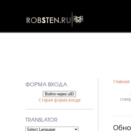
Фанфики
Главная
ФОРМА ВХОДА
Войти через uID
сове
Старая форма входа
TRANSLATOR
Обно