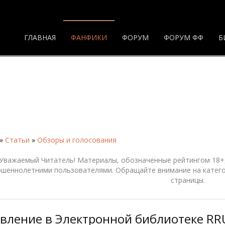
ГЛАВНАЯ
ФАНФИКИ
ФОРУМ
ФОРУМ ФФ
Б
»
Статьи
»
Обзоры и голосования
Уважаемый Читатель! Материалы, обозначенные рейтингом 18+,
ршеннолетними пользователями. Обращайте внимание на катего
страницы.
вление в Электронной библиотеке RR