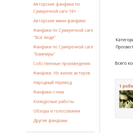
Авторские фанфики по
Сумеречной саге 18+
Авторские мини-фанфики
Фанфики по Сумеречной саге
"Все люди"
Категор
Фанфики по Сумеречной саге
Просмо
"Вампиры"
Всего к
Собственные произведения
Фанфики. Из жизни актеров
Народный перевод
1
роб
Фанфики-стихи
Конкурсные работы
Обзоры и голосования
Другие фандомы