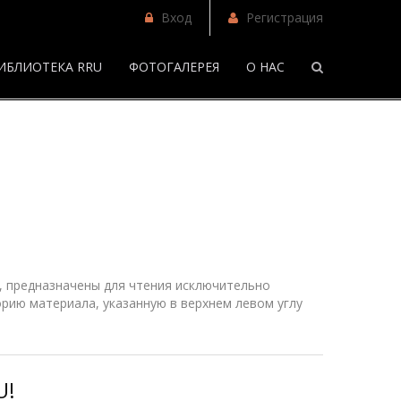
Вход
Регистрация
ИБЛИОТЕКА RRU
ФОТОГАЛЕРЕЯ
О НАС
/
Фанфики
 предназначены для чтения исключительно
рию материала, указанную в верхнем
левом
углу
U!