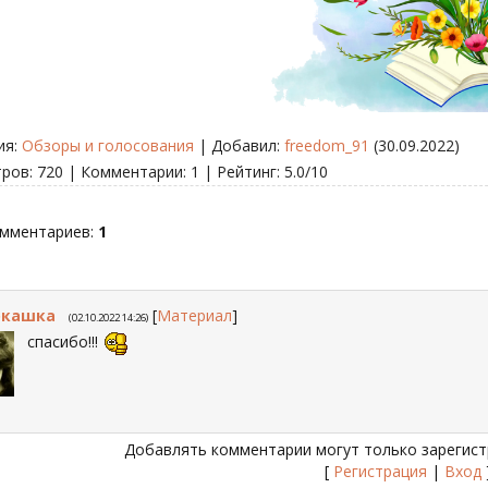
ия
:
Обзоры и голосования
|
Добавил
:
freedom_91
(30.09.2022)
тров
:
720
|
Комментарии
:
1
|
Рейтинг
:
5.0
/
10
омментариев
:
1
окашка
[
Материал
]
(02.10.2022 14:26)
спасибо!!!
Добавлять комментарии могут только зарегист
[
Регистрация
|
Вход