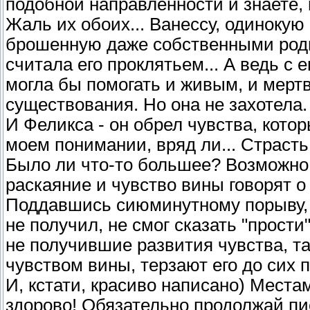
подобной направленности и знаете,
Жаль их обоих... Ванессу, одиноку
брошенную даже собственными родит
считала его проклятьем... А ведь с
могла бы помогать и живым, и мертв
существования. Но она не захотела.
И Феликса - он обрел чувства, кот
моем понимании, вряд ли... Страсть,
Было ли что-то большее? Возможно.
раскаяние и чувство вины говорят о 
Поддавшись сиюминутному порыву, о
не получил, не смог сказать "прости"
не получившие развития чувства, та
чувством вины, терзают его до сих п
И, кстати, красиво написано) Места
здорово! Обязательно продолжай пи