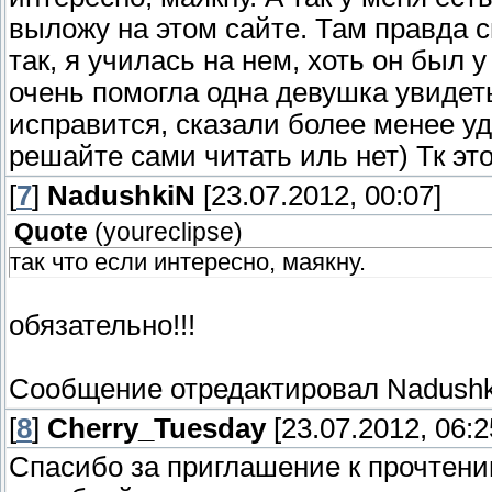
выложу на этом сайте. Там правда 
так, я училась на нем, хоть он был 
очень помогла одна девушка увидет
исправится, сказали более менее уда
решайте сами читать иль нет) Тк эт
[
7
]
NadushkiN
[23.07.2012, 00:07]
Quote
(
youreclipse
)
так что если интересно, маякну.
обязательно!!!
Сообщение отредактировал
Nadush
[
8
]
Cherry_Tuesday
[23.07.2012, 06:2
Спасибо за приглашение к прочтени