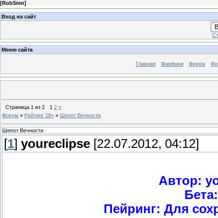
[
RobSten
]
Вход на сайт
В
Ст
Меню сайта
Главная
Фанфики
Форум
Фо
Страница
1
из
2
1
2
»
Форум
»
Рейтинг 18+
»
Шепот Вечности
Шепот Вечности
[
1
]
youreclipse
[22.07.2012, 04:12]
Автор: yo
Бета:
Пейринг: Для сох