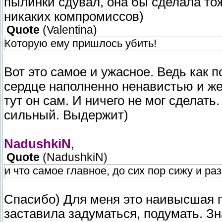
пылинки сдувал, она бы сделала то
никаких компромиссов)
Quote
(
Valentina
)
Которую ему пришлось убить!
Вот это самое и ужасное. Ведь как п
сердце наполненно ненавистью и ж
тут он сам. И ничего не мог сделать
сильный. Выдержит)
NadushkiN
,
Quote
(
NadushkiN
)
и что самое главное, до сих пор сижу и 
Спасибо) Для меня это наивысшая п
заставила задуматься, подумать. Зн