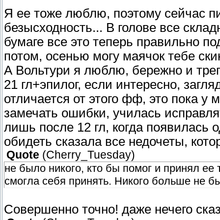
Я ее тоже люблю, поэтому сейчас п
безысходность... В голове все склад
бумаге все это теперь правильно по
потом, осенью могу маячок тебе ски
А Вольтури я люблю, бережно и треп
21 гл+эпилог, если интересно, загл
отличается от этого фф, это пока у
замечать ошибки, училась исправля
лишь после 12 гл, когда появилась 
обидеть сказала все недочеты, кото
Quote
(
Cherry_Tuesday
)
не было никого, кто бы помог и принял ее т
смогла себя принять. Никого больше не бы
Совершенно точно! даже нечего сказ