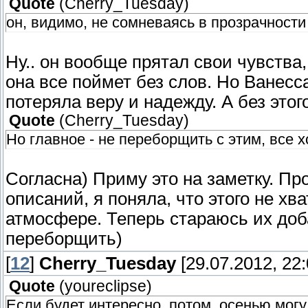
Quote
(
Cherry_Tuesday
)
он, видимо, не сомневаясь в прозрачности 
Ну.. он вообще прятал свои чувства
она все поймет без слов. Но Ванесс
потеряла веру и надежду. А без этог
Quote
(
Cherry_Tuesday
)
Но главное - не переборщить с этим, все 
Согласна) Приму это на заметку. П
описаний, я поняла, что этого не хв
атмосфере. Теперь стараюсь их доба
переборщить)
[
12
]
Cherry_Tuesday
[29.07.2012, 22:
Quote
(
youreclipse
)
Если будет интересно, потом, осенью могу