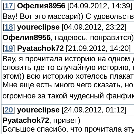
[
17
]
Офелия8956
[04.09.2012, 14:39]
Вау! Вот это массари)) С удовольств
[
18
]
youreclipse
[04.09.2012, 23:22]
Офелия8956
, надеюсь, понравится)
[
19
]
Pyatachok72
[21.09.2012, 14:20]
Вау, я прочитала историю на одном
словить где то случайную историю, 
этом)) всю историю хотелось плакат
Мне еще есть много чего сказать, но
огромное за такой чудесный фанфи
[
20
]
youreclipse
[24.09.2012, 01:12]
Pyatachok72
, привет)
Большое спасибо, что прочитала эту