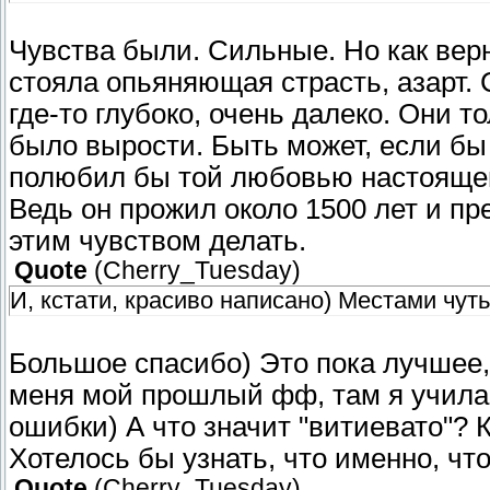
Чувства были. Сильные. Но как вер
стояла опьяняющая страсть, азарт.
где-то глубоко, очень далеко. Они т
было вырости. Быть может, если бы
полюбил бы той любовью настоящей,
Ведь он прожил около 1500 лет и пр
этим чувством делать.
Quote
(
Cherry_Tuesday
)
И, кстати, красиво написано) Местами чуть
Большое спасибо) Это пока лучшее,
меня мой прошлый фф, там я училас
ошибки) А что значит "витиевато"? 
Хотелось бы узнать, что именно, что
Quote
(
Cherry_Tuesday
)