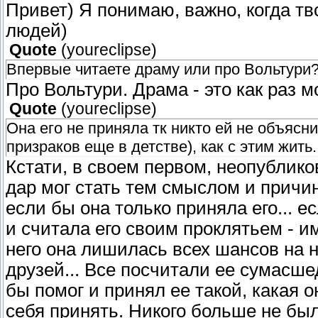
Привет) Я понимаю, важно, когда тв
людей)
Quote
(
youreclipse
)
Впервые читаете драму или про Вольтури?
Про Вольтури. Драма - это как раз
Quote
(
youreclipse
)
Она его не приняла тк никто ей не объясн
призраков еще в детстве), как с этим жить
Кстати, в своем первом, неопублико
дар мог стать тем смыслом и причин
если бы она только приняла его... е
и считала его своим проклятьем - и
него она лишилась всех шансов на 
друзей... Все посчитали ее сумасше
бы помог и принял ее такой, какая о
себя принять. Никого больше не был