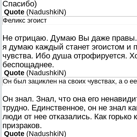
Спасибо)
Quote
(
NadushkiN
)
Феликс эгоист
Не отрицаю. Думаю Вы даже правы. Н
я думаю каждый станет эгоистом и
чувства. Ибо душа отрофируется. Х
беспощаднее.
Quote
(
NadushkiN
)
Он был зациклен на своих чувствах, а о е
Он знал. Знал, что она его ненавидит
трудно. Единственное, он не знал ка
люди от нее отказались. Как горько 
призраков.
Quote
(
NadushkiN
)