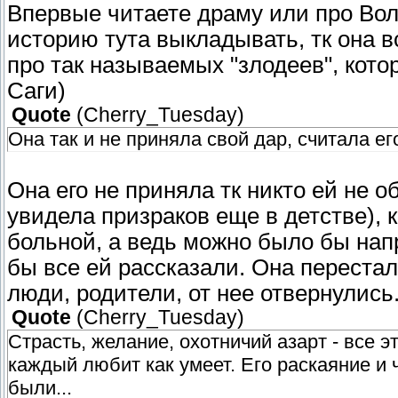
Впервые читаете драму или про Воль
историю тута выкладывать, тк она в
про так называемых "злодеев", ко
Саги)
Quote
(
Cherry_Tuesday
)
Она так и не приняла свой дар, считала ег
Она его не приняла тк никто ей не о
увидела призраков еще в детстве), к
больной, а ведь можно было бы напр
бы все ей рассказали. Она перестал
люди, родители, от нее отвернулись
Quote
(
Cherry_Tuesday
)
Страсть, желание, охотничий азарт - все 
каждый любит как умеет. Его раскаяние и ч
были...