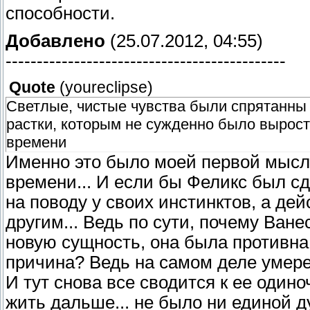
способности.
Добавлено
(25.07.2012, 04:55)
---------------------------------------------
Quote
(
youreclipse
)
Светлые, чистые чувства были спрятанны г
растки, которым не сужденно было вырост
времени
Именно это было моей первой мысл
времени... И если бы Феликс был с
на поводу у своих инстинктов, а де
другим... Ведь по сути, почему Ван
новую сущность, она была противна 
причина? Ведь на самом деле умере
И тут снова все сводится к ее одино
жить дальше... не было ни единой д