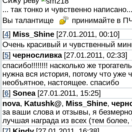
Сижу реву
... так тонко и чувственно написано.
Вы талантище
принимайте в П
[
4
]
Miss_Shine
[27.01.2011, 00:10]
Очень красивый и чувственный мини
[
5
]
черносливка
[27.01.2011, 02:33]
спасибо!!!!!!!! насколько же трогател
нужна вся история, потому что уже 
необъятное, настоящее. спасибо
[
6
]
Sonea
[27.01.2011, 15:25]
nova
,
Katushk@
,
Miss_Shine
,
черн
за ваши слова и отзывы, я безмерно
лучшая награда из всех (тем более,
[
7
]
Kindy
[27.01.2011, 16:38]