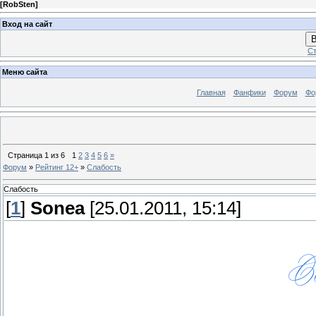
[
RobSten
]
Вход на сайт
В
Ст
Меню сайта
Главная
Фанфики
Форум
Фо
Страница
1
из
6
1
2
3
4
5
6
»
Форум
»
Рейтинг 12+
»
Слабость
Слабость
[
1
]
Sonea
[25.01.2011, 15:14]