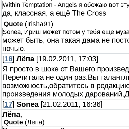
Within Temptation - Angels я обожаю вот эт
да, классная, а ещё The Cross
Quote
(
Irisha91
)
Sonea, Ириш может потом у тебя еще муза
может быть, она такая дама не пос
ночью.
[
16
]
Лёпа
[19.02.2011, 17:03]
Я просто в шоке от Вашего произве
Перечитала не один раз.Вы талантл
возможность,обратитесь в редакци
произведения молодых дарований.Да
[
17
]
Sonea
[21.02.2011, 16:36]
Лёпа
,
Quote
(
Лёпа
)