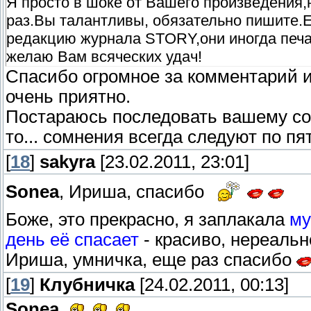
Я просто в шоке от Вашего произведения,
раз.Вы талантливы, обязательно пишите.Е
редакцию журнала STORY,они иногда печа
желаю Вам всяческих удач!
Спасибо огромное за комментарий и
очень приятно.
Постараюсь последовать вашему сове
то... сомнения всегда следуют по пя
[
18
]
sakyra
[23.02.2011, 23:01]
Sonea
, Ириша, спасибо
Боже, это прекрасно, я заплакала
му
день её спасает
- красиво, нереальн
Ириша, умничка, еще раз спасибо
[
19
]
Клубничка
[24.02.2011, 00:13]
Sonea
,