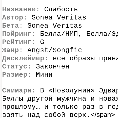
Название
:
Слабость
Автор
:
Sonea Veritas
Бета
:
Sonea Veritas
Пэйринг
:
Белла/НМП, Белла/Э
Рейтинг
:
G
Жанр
:
Angst/Songfic
Дисклеймер
:
все образы прина
Статус
:
Закончен
Размер
:
Мини
Саммари
:
В «Новолунии» Эдвар
Беллы другой мужчина и нова
прошлому… и только раз в го
</span>
взять над собой верх.