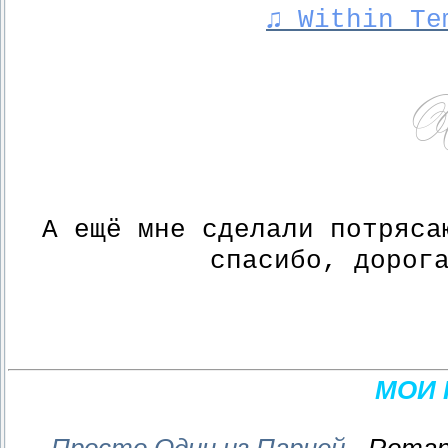
♫ Within Te
А ещё мне сделали потряс
спасибо, дорог
МОИ 
Просто Один из Парней
- Roman