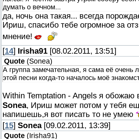
думать о вечном...
да, ночь она такая... всегда порожд
Ириш, спасибо тебе огромное за отз
мнение!
[
14
]
Irisha91
[08.02.2011, 13:51]
Quote
(
Sonea
)
А группа замечательная, я сама её очень
этой песни когда-то началось моё знакомст
Within Temptation - Angels я обожаю
Sonea
, Ириш может потом у тебя ещ
напишешь,я вот писать то не умею
[
15
]
Sonea
[09.02.2011, 13:39]
Quote
(
Irisha91
)