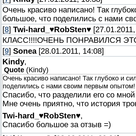
Очень красиво написано! Так глубок
большое, что поделились с нами с
[
8
]
Twi-hard_♥RobSten♥
[27.01.2011,
КЛАСС!!!!ОЧЕНЬ ПОНРАВИЛСЯ ЭТ
[
9
]
Sonea
[28.01.2011, 14:08]
Kindy
,
Quote
(
Kindy
)
Очень красиво написано! Так глубоко и си
поделились с нами своим первым опытом!
Спасибо, что разделили его со мной 
Мне очень приятно, что история тро
Twi-hard_♥RobSten♥
,
Спасибо большое за отзыв =)