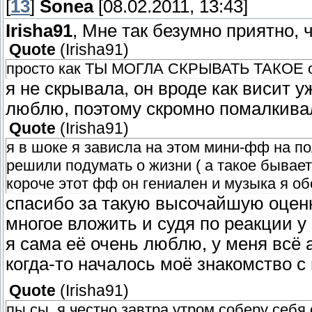
[
13
]
Sonea
[08.02.2011, 13:43]
Irisha91
, Мне так безумно приятно, 
Quote
(
Irisha91
)
просто как ТЫ МОГЛА СКРЫВАТЬ ТАКОЕ от
я не скрывала, он вроде как висит у
люблю, поэтому скромно помалкив
Quote
(
Irisha91
)
я в шоке я зависла на этом мини-фф на по
решили подумать о жизни ( а такое бывает р
короче этот фф он гениален и музыка я обо
спасибо за такую высочайшую оценк
многое вложить и судя по реакции у
я сама её очень люблю, у меня всё
когда-то началось моё знакомство с 
Quote
(
Irisha91
)
пы.сы. я честно завтра утром соберу себ