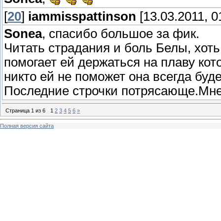
[
20
]
iammisspattinson
[13.03.2011, 0
Sonea
, спасибо большое за фик.
Читать страдания и боль Белы, хот
помогает ей держаться на плаву кот
никто ей не поможет она всегда буде
Последние строчки потрясающе.Мне
Страница
1
из
6
1
2
3
4
5
6
»
Полная версия сайта