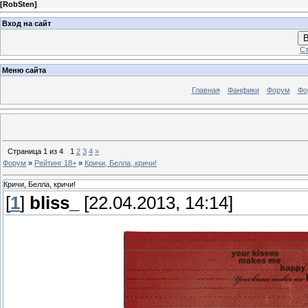
[
RobSten
]
Вход на сайт
В
Ст
Меню сайта
Главная
Фанфики
Форум
Фо
Страница
1
из
4
1
2
3
4
»
Форум
»
Рейтинг 18+
»
Кричи, Белла, кричи!
Кричи, Белла, кричи!
[
1
]
bliss_
[22.04.2013, 14:14]