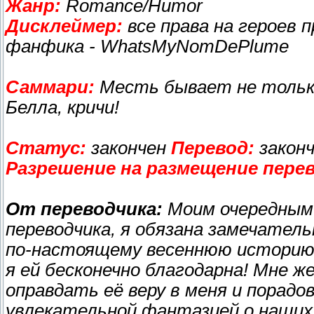
Жанр:
Romance/Humor
Дисклеймер:
все права на героев
фанфика - WhatsMyNomDePlume
Саммари:
Месть бывает не только 
Белла, кричи!
Статус:
закончен
Перевод:
закон
Разрешение на размещение перев
От переводчика:
Моим очередным 
переводчика, я обязана замечател
по-настоящему весеннюю историю и
я ей бесконечно благодарна! Мне ж
оправдать её веру в меня и порад
увлекательной фантазией о наших