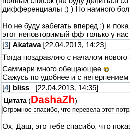
полный список (не буду делиться с
дифференциалы ;) ) Но намного бол
Но не буду забегать вперед ;) и по
этот неповторимый фф только у нас 
[
3
]
Akatava
[22.04.2013, 14:23]
Тогда поздравляю с началом новог
Саммари много обещающее
Сажусь по удобнее и с нетерпением
[
4
]
bliss_
[22.04.2013, 14:35]
DashaZh
Цитата
(
)
Огромное спасибо, что перевела этот пот
Ох, Даш, это тебе спасибо, что пок