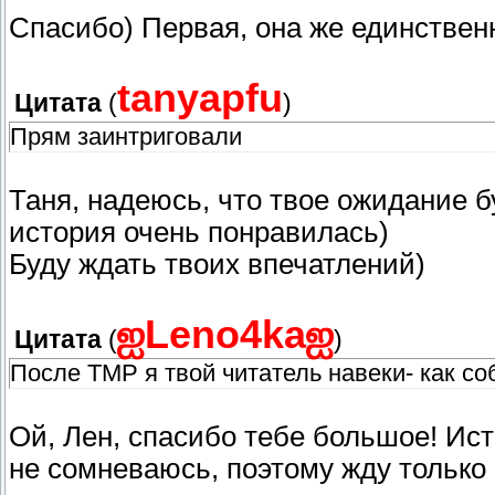
Спасибо) Первая, она же единственн
tanyapfu
Цитата
(
)
Прям заинтриговали
Таня, надеюсь, что твое ожидание б
история очень понравилась)
Буду ждать твоих впечатлений)
ஐLeno4kaஐ
Цитата
(
)
После ТМР я твой читатель навеки- как со
Ой, Лен, спасибо тебе большое! Ист
не сомневаюсь, поэтому жду только