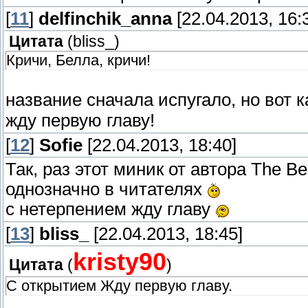
[
11
]
delfinchik_anna
[22.04.2013, 16:
Цитата
(
bliss_
)
Кричи, Белла, кричи!
название сначала испугало, но вот к
жду первую главу!
[
12
]
Sofie
[22.04.2013, 18:40]
Так, раз этот миник от автора The Bes
однозначно в читателях
с нетерпением жду главу
[
13
]
bliss_
[22.04.2013, 18:45]
kristy90
Цитата
(
)
C открытием Жду первую главу.