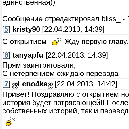
единственная))
Сообщение отредактировал
bliss_
-
[
5
]
kristy90
[22.04.2013, 14:39]
C открытием
Жду первую главу.
[
6
]
tanyapfu
[22.04.2013, 14:39]
Прям заинтриговали,
С нетерпением ожидаю перевода
[
7
]
ஐLeno4kaஐ
[22.04.2013, 14:42]
Привет! Поздравляю с открытием но
история будет потрясающей!! После 
собственных историй, так и перевод