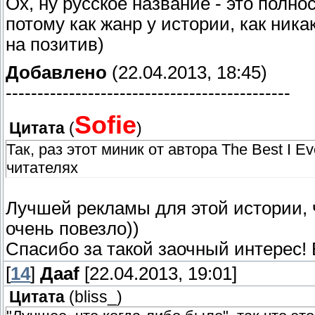
Ох, ну русское название - это полно
потому как жанр у истории, как ник
на позитив)
Добавлено
(22.04.2013, 18:45)
---------------------------------------------
Sofie
Цитата
(
)
Так, раз этот миник от автора The Best I Ev
читателях
Лучшей рекламы для этой истории, ч
очень повезло))
Спасибо за такой заочный интерес! 
[
14
]
Даaf
[22.04.2013, 19:01]
Цитата
(
bliss_
)