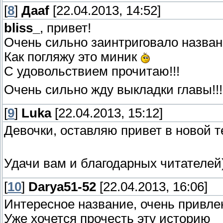
[
8
]
Даaf
[22.04.2013, 14:52]
bliss_
, привет!
Очень сильно заинтриговало назва
Как погляжу это миник
С удовольствием прочитаю!!!
Очень сильно жду выкладки главы!!
[
9
]
Luka
[22.04.2013, 15:12]
Девочки, оставляю привет в новой т
Удачи вам и благодарных читателей
[
10
]
Darya51-52
[22.04.2013, 16:06]
Интересное название, очень привл
Уже хочется прочесть эту историю