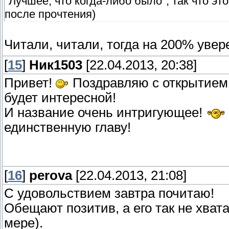
"Лучшее, что когда-либо было", так что э
после прочтения)
Читали, читали, тогда на 200% уве
[
15
]
Ник1503
[22.04.2013, 20:38]
Привет!
Поздравляю с открытием 
будет интересной!
И название очень интригующее!
единственную главу!
[
16
]
perova
[22.04.2013, 21:08]
С удовольствием завтра почитаю!
Обещают позитив, а его так не хват
мере).