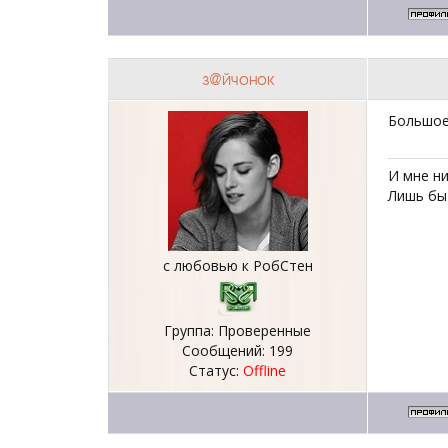
з@йчонок
Большое
И мне ни
Лишь бы 
с любовью к РобСтен
Группа: Проверенные
Сообщений:
199
Статус:
Offline