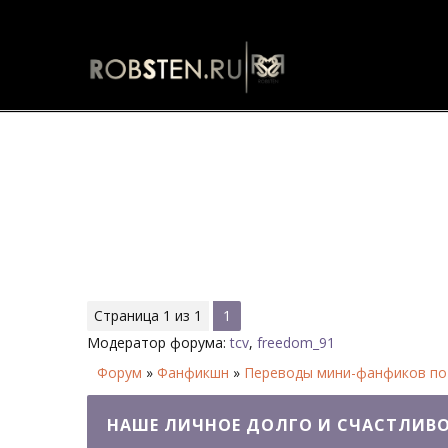
Наше личное долго и счастлив
Страница
1
из
1
1
Модератор форума:
tcv
,
freedom_91
Форум
»
Фанфикшн
»
Переводы мини-фанфиков по
НАШЕ ЛИЧНОЕ ДОЛГО И СЧАСТЛИВ