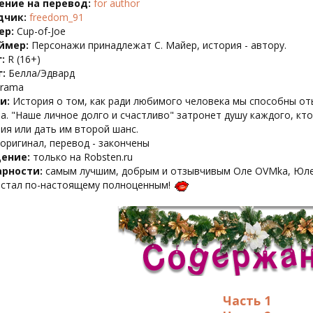
ение на перевод:
for author
дчик:
freedom_91
ер:
Cup-of-Joe
ймер:
Персонажи принадлежат С. Майер, история - автору.
:
R (16+)
:
Белла/Эдвард
rama
и:
История о том, как ради любимого человека мы способны оты
а. "Наше личное долго и счастливо" затронет душу каждого, кт
ия или дать им второй шанс.
оригинал, перевод - закончены
ение:
только на Robsten.ru
арности:
самым лучшим, добрым и отзывчивым Оле OVMka, Юле H
 стал по-настоящему полноценным!
Часть 1