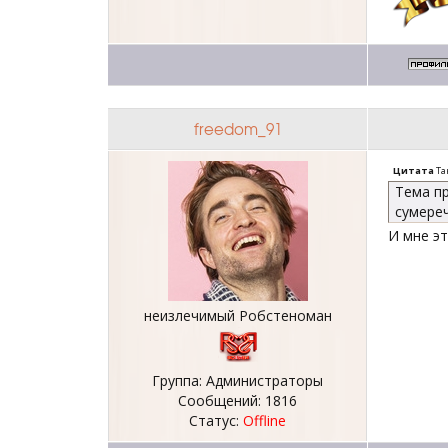
freedom_91
Цитата
Та
Тема пр
сумереч
И мне э
неизлечимый Робстеноман
Группа: Администраторы
Сообщений:
1816
Статус:
Offline