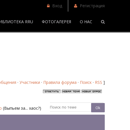
Вход
Регистрация
ИБЛИОТЕКА RRU
ФОТОГАЛЕРЕЯ
О НАС
/
Наше личное долго и счастливо - Форум
общения
·
Участники
·
Правила форума
·
Поиск
·
RSS
]
о
(Выпьем за... хаос?)