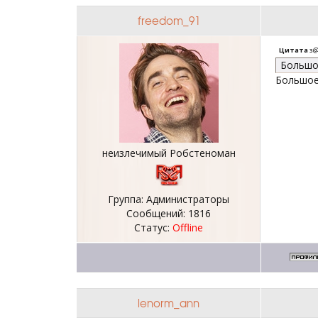
freedom_91
Цитата
з@
Большо
Большое
неизлечимый Робстеноман
Группа: Администраторы
Сообщений:
1816
Статус:
Offline
lenorm_ann