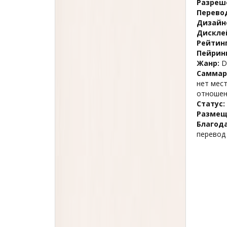
Разреш
Перево
Дизайн
Дискле
Рейтинг
Пейринг
Жанр:
D
Саммар
нет мест
отношен
Статус:
Размещ
Благод
перевод