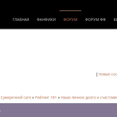
ГЛАВНАЯ
ФАНФИКИ
ФОРУМ
ФОРУМ ФФ
Б
о - Форум
[
Новые со
 Сумеречной саге
»
Рейтинг 18+
»
Наше личное долго и счастлив
О