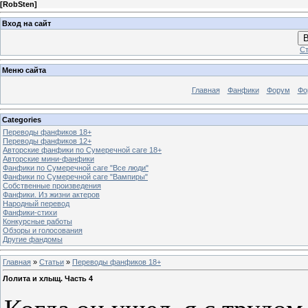
[
RobSten
]
Вход на сайт
В
Ст
Меню сайта
Главная
Фанфики
Форум
Фо
Categories
Переводы фанфиков 18+
Переводы фанфиков 12+
Авторские фанфики по Сумеречной саге 18+
Авторские мини-фанфики
Фанфики по Сумеречной саге "Все люди"
Фанфики по Сумеречной саге "Вампиры"
Собственные произведения
Фанфики. Из жизни актеров
Народный перевод
Фанфики-стихи
Конкурсные работы
Обзоры и голосования
Другие фандомы
Главная
»
Статьи
»
Переводы фанфиков 18+
Лолита и хлыщ. Часть 4