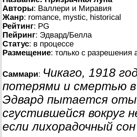
Авторы
: Валлери и Миравия
Жанр
: romance, mystic, historical
Рейтинг
: PG
Пейринг
: Эдвард/Белла
Статус
: в процессе
Размещение
: только с разрешения 
Чикаго, 1918 го
Саммари
:
потерями и смертью в
Эдвард пытается отыс
сгустившейся вокруг н
если лихорадочный сон 