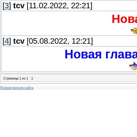
[
3
]
tcv
[11.02.2022, 22:21]
Нов
[
4
]
tcv
[05.08.2022, 12:21]
Новая глава
Страница
1
из
1
1
Полная версия сайта