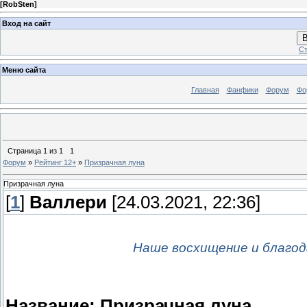
[
RobSten
]
Вход на сайт
В
Ст
Меню сайта
Главная
Фанфики
Форум
Фо
Страница
1
из
1
1
Форум
»
Рейтинг 12+
»
Призрачная луна
Призрачная луна
[
1
]
Валлери
[24.03.2021, 22:36]
Наше восхищение и благод
Название: Призрачная луна