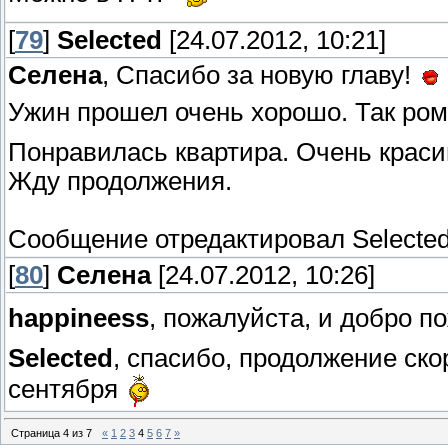
[
79
]
Selected
[24.07.2012, 10:21]
Селена
, Спасибо за новую главу!
Ужин прошел очень хорошо. Так ром
Понравилась квартира. Очень краси
Жду продолжения.
Сообщение отредактировал
Selecte
[
80
]
Селена
[24.07.2012, 10:26]
happineess
, пожалуйста, и добро 
Selected
, спасибо, продолжение ско
сентября
Страница
4
из
7
«
1
2
3
4
5
6
7
»