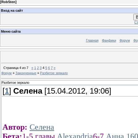
[
RobSten
]
Вход на сайт
В
Ст
Меню сайта
Главная
Фанфики
Форум
Фо
Страница
4
из
7
«
1
2
3
4
5
6
7
»
Форум
»
Законченные
»
Разбитое зеркало
Разбитое зеркало
[
1
]
Селена
[15.04.2012, 19:06]
Автор:
Селена
Бета:
1-5 главы
Alexandria
6-7
Анна 16