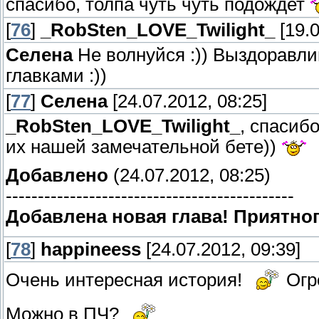
спасибо, толпа чуть чуть подождет
[
76
]
_RobSten_LOVE_Twilight_
[19.0
Селена
Не волнуйся :)) Выздоравли
главками :))
[
77
]
Селена
[24.07.2012, 08:25]
_RobSten_LOVE_Twilight_
, спасиб
их нашей замечательной бете))
Добавлено
(24.07.2012, 08:25)
---------------------------------------------
Добавлена новая глава! Приятног
[
78
]
happineess
[24.07.2012, 09:39]
Очень интересная история!
Огр
Можно в ПЧ?