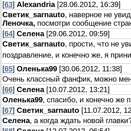
[
63
]
Alexandria
[28.06.2012, 16:39]
Светик_sarnauto
, наверное не увид
Леночка,
посмотри сообщение стра
[
64
]
Селена
[29.06.2012, 09:59]
Светик_sarnauto
, прости, что не 
поздравление, и конечно же, я при
[
65
]
Оленька99
[30.06.2012, 11:38]
Очень классный фанфик, можно мен
[
66
]
Селена
[10.07.2012, 13:21]
Оленька99
, спасибо, и конечно же
[
67
]
Светик_sarnauto
[11.07.2012, 12
Селена
, а когда ждать новой главки