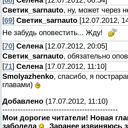
[
68
]
Селена
[12.07.2012, 06:54]
Светик_sarnauto
, ну, может через 
[
69
]
Светик_sarnauto
[12.07.2012, 14
Не забудь оповестить... Жду!
[
70
]
Селена
[12.07.2012, 20:05]
Светик_sarnauto
, обязательно оп
[
71
]
Селена
[17.07.2012, 11:10]
Smolyazhenko
, спасибо, я постра
главами)
Добавлено
(17.07.2012, 11:10)
---------------------------------------------
Мои дорогие читатели! Новая глав
заболела
Заранее извиняюсь з