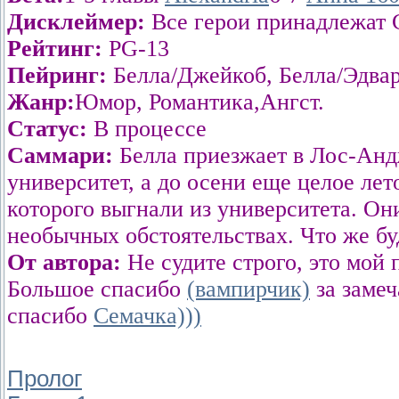
Дисклеймер:
Все герои принадлежат
Рейтинг:
PG-13
Пейринг:
Белла/Джейкоб, Белла/Эдвар
Жанр:
Юмор, Романтика,Ангст.
Статус:
В процессе
Саммари:
Белла приезжает в Лос-Андж
университет, а до осени еще целое лет
которого выгнали из университета. Они
необычных обстоятельствах. Что же бу
От автора:
Не судите строго, это мой
Большое спасибо
(вампирчик)
за замеч
спасибо
Семачка)))
Пролог