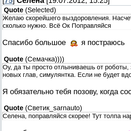
[
75
]
Селена
[19.07.2012, 15:25]
Quote
(
Selected
)
Желаю скорейшего выздоровления. Насчет 
сколько нужно. Всё Ок Поправляйся
Спасибо большое
я постраюсь
Quote
(
Семачка)))
)
Оу, да ты просто отлыниваешь от роботы,
новых глав, симулянтка. Если не будет в
Я обязательно тебя позову, когда с
Quote
(
Светик_sarnauto
)
Селена, поправляйся скорее! Тут толпа на