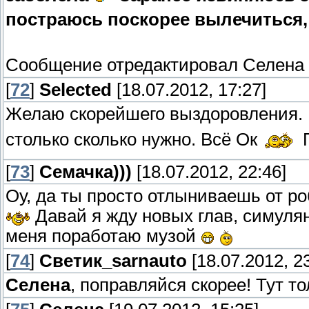
постраюсь поскорее вылечиться,
Сообщение отредактировал
Селена
[
72
]
Selected
[18.07.2012, 17:27]
Желаю скорейшего выздоровления. Н
столько сколько нужно. Всё Ок
П
[
73
]
Семачка)))
[18.07.2012, 22:46]
Оу, да ты просто отлыниваешь от ро
Давай я жду новых глав, симулян
меня поработаю музой
[
74
]
Светик_sarnauto
[18.07.2012, 23
Селена
, поправляйся скорее! Тут т