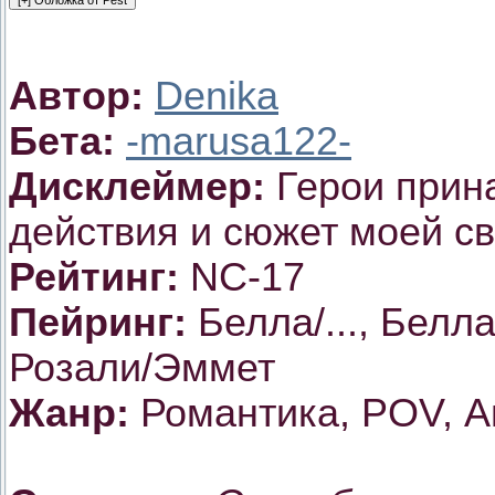
Автор:
Denika
Бета:
-marusa122-
Дисклеймер:
Герои прин
действия и сюжет моей с
Рейтинг:
NC-17
Пейринг:
Белла/..., Белл
Розали/Эммет
Жанр:
Романтика, POV, А