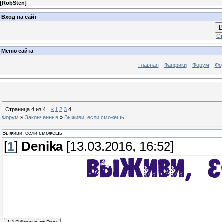
[
RobSten
]
Вход на сайт
В
Ст
Меню сайта
Главная
Фанфики
Форум
Фо
Страница
4
из
4
«
1
2
3
4
Форум
»
Законченные
»
Выживи, если сможешь
Выживи, если сможешь
[
1
]
Denika
[13.03.2016, 16:52]