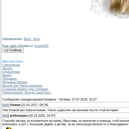
Оформление:
Black_Anny
Еще одна обложка от
Ксюня555
Мои рассказы.
Совпадение
Десять
Одуванчики
Амиру
Продавец
Медовые Яблоки
Бантик или Такая женщина.
Странное время года. Сборник.
Пересмешник. Всегда такой был.
Сообщение отредактировал
lonalona
-
Четверг, 07.07.2016, 10:27
[
241
]
Окини
[21.01.2017, 09:34]
Уже второй раз перечитываю. Такое чудесное настроение после этой истории
[
242
]
робокашка
[18.10.2020, 10:07]
Спасибо автору за колоритную историю, Ярославу за принятие и помощь этой малоле
вляпалась в дтп с большим дядей, и детям, за их непосредственность и благодарнос