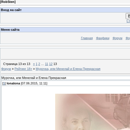
[
RobSten
]
Вход на сайт
В
Ст
Меню сайта
Главная
Фанфики
Форум
Фо
Страница
13
из
13
«
1
2
…
11
12
13
Форум
»
Рейтинг 18+
»
Мурочка, или Менелай и Елена Прекрасная
Мурочка, или Менелай и Елена Прекрасная
[
1
]
lonalona
[07.06.2015, 11:11]