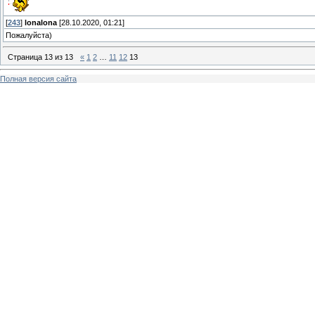
[
243
]
lonalona
[28.10.2020, 01:21]
Пожалуйста)
Страница
13
из
13
«
1
2
…
11
12
13
Полная версия сайта