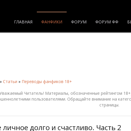
ГЛАВНАЯ
ФАНФИКИ
ФОРУМ
ФОРУМ ФФ
Б
»
Статьи
»
Переводы фанфиков 18+
Уважаемый Читатель! Материалы, обозначенные рейтингом 18+,
ршеннолетними пользователями. Обращайте внимание на катего
страницы.
 личное долго и счастливо. Часть 2