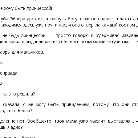
е хочу быть принцессой!
уба Эйвери дрожит, и клянусь богу, если она начнет плакать 
находимся здесь уже почти час, и она отвергла каждый костюм 
 не будь принцессой, — просто говорю я. Удерживая извива
инозавра и выдавливаю из себя весь возможный энтузиазм: — 
авры для мальчиков.
ь.
еправда.
а.
 ты это решила?
сказала, я не могу быть привидением, потому что они ст
в, тетя Белла?
еленно нет. Вообще-то, твоя мама узко мыслит, выставляя… 
шь. Ладно?
зарно улыбается.