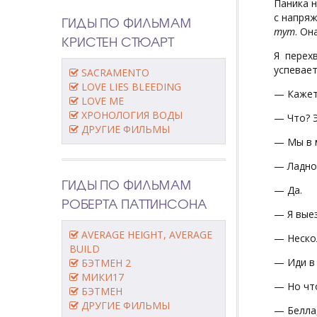
Паника н
с напряж
ГИДЫ ПО ФИЛЬМАМ
тут
. Он
КРИСТЕН СТЮАРТ
Я перех
успевает
SACRAMENTO
LOVE LIES BLEEDING
— Кажетс
LOVE ME
ХРОНОЛОГИЯ ВОДЫ
— Что? Э
ДРУГИЕ ФИЛЬМЫ
— Мы в м
— Ладно.
ГИДЫ ПО ФИЛЬМАМ
— Да.
РОБЕРТА ПАТТИНСОНА
— Я выез
AVERAGE HEIGHT, AVERAGE
— Нескол
BUILD
— Иди в 
БЭТМЕН 2
МИКИ17
— Но чт
БЭТМЕН
ДРУГИЕ ФИЛЬМЫ
— Белла,