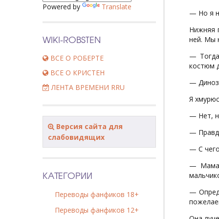
Powered by
Translate
— Но я н
Нижняя г
WIKI-ROBSTEN
ней. Мы 
— Тогда
ВСЕ О РОБЕРТЕ
костюм д
ВСЕ О КРИСТЕН
— Диноз
ЛЕНТА ВРЕМЕНИ RRU
Я хмурюс
— Нет, н
Версия сайта для
— Правд
слабовидящих
— С чего
— Мама 
КАТЕГОРИИ
мальчико
— Опред
Переводы фанфиков 18+
пожелае
Переводы фанфиков 12+
Она луче