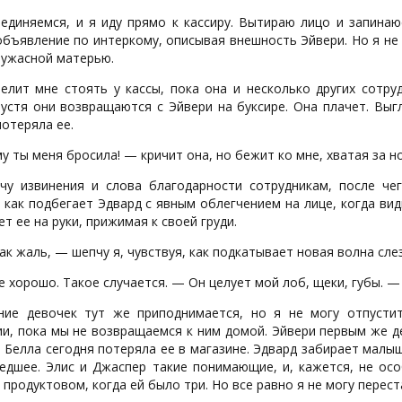
единяемся, и я иду прямо к кассиру. Вытираю лицо и запинаюс
бъявление по интеркому, описывая внешность Эйвери. Но я не 
 ужасной матерью.
велит мне стоять у кассы, пока она и несколько других сотру
устя они возвращаются с Эйвери на буксире. Она плачет. Выгл
потеряла ее.
 ты меня бросила! — кричит она, но бежит ко мне, хватая за но
чу извинения и слова благодарности сотрудникам, после че
 как подбегает Эдвард с явным облегчением на лице, когда види
т ее на руки, прижимая к своей груди.
к жаль, — шепчу я, чувствуя, как подкатывает новая волна слез
е хорошо. Такое случается. — Он целует мой лоб, щеки, губы. 
ние девочек тут же приподнимается, но я не могу отпусти
ии, пока мы не возвращаемся к ним домой. Эйвери первым же д
 Белла сегодня потеряла ее в магазине. Эдвард забирает малы
едшее. Элис и Джаспер такие понимающие, и, кажется, не осо
 продуктовом, когда ей было три. Но все равно я не могу перест