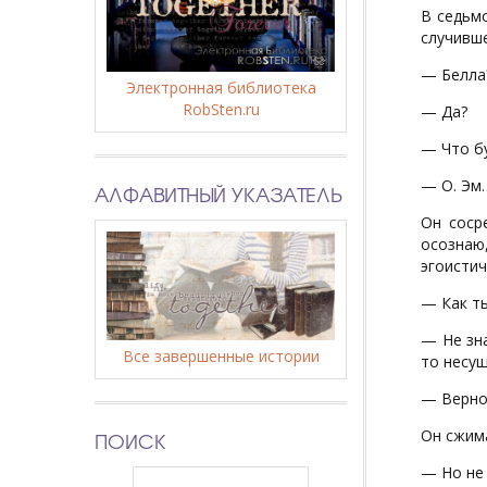
В седьмо
случивш
— Белла
Электронная библиотека
RobSten.ru
— Да?
— Что бу
— О. Эм…
АЛФАВИТНЫЙ УКАЗАТЕЛЬ
Он соср
осознаю
эгоистич
— Как т
— Не зна
Все завершенные истории
то несу
— Верно.
Он сжима
ПОИСК
— Но не 