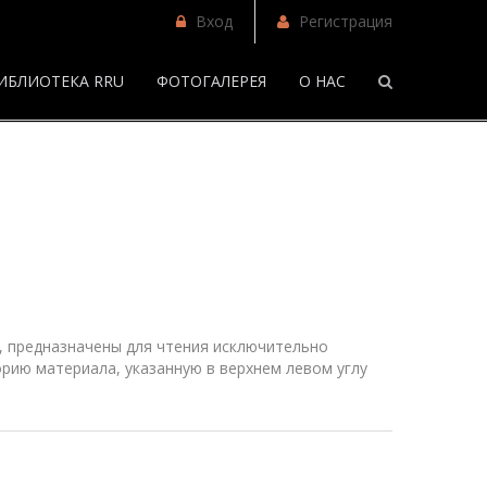
Вход
Регистрация
ИБЛИОТЕКА RRU
ФОТОГАЛЕРЕЯ
О НАС
/
Фанфики
 предназначены для чтения исключительно
рию материала, указанную в верхнем
левом
углу