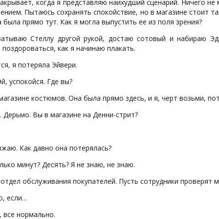
акрывает, когда я представляю наихудший сценарий. Ничего не 
ением. Пытаюсь сохранять спокойствие, но в магазине стоит та
а была прямо тут. Как я могла выпустить ее из поля зрения?
ватываю Стеллу другой рукой, достаю сотовый и набираю Эдв
 поздороваться, как я начинаю плакать.
я, я потеряла Эйвери.
й, успокойся. Где вы?
агазине костюмов. Она была прямо здесь, и я, черт возьми, пот
 Дерьмо. Вы в магазине на Денни-стрит?
жаю. Как давно она потерялась?
ько минут? Десять? Я не знаю, не знаю.
отдел обслуживания покупателей. Пусть сотрудники проверят ма
о, если…
 все нормально.