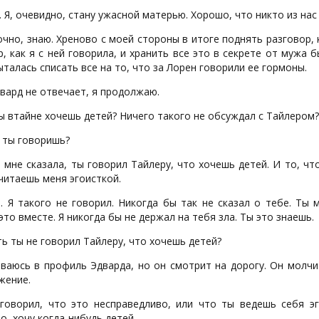
 Я, очевидно, стану ужасной матерью. Хорошо, что никто из нас 
чно, знаю. Хреново с моей стороны в итоге поднять разговор,
р, как я с ней говорила, и хранить все это в секрете от мужа 
ыталась списать все на то, что за Лорен говорили ее гормоны.
вард не отвечает, я продолжаю.
 втайне хочешь детей? Ничего такого не обсуждал с Тайлером?
 ты говоришь?
мне сказала, ты говорил Тайлеру, что хочешь детей. И то, чт
читаешь меня эгоисткой.
. Я такого не говорил. Никогда бы так не сказал о тебе. Т
это вместе. Я никогда бы не держал на тебя зла. Ты это знаешь.
ь ты не говорил Тайлеру, что хочешь детей?
ываюсь в профиль Эдварда, но он смотрит на дорогу. Он молчи
жение.
говорил, что это несправедливо, или что ты ведешь себя эг
, хочу когда-нибудь детей.