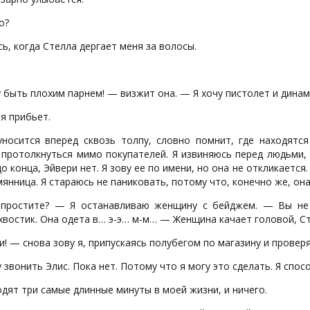
о?
ь, когда Стелла дергает меня за волосы.
 быть плохим парнем! — визжит она. — Я хочу пистолет и динам
я прибьет.
уносится вперед сквозь толпу, словно помнит, где находятс
протолкнуться мимо покупателей. Я извиняюсь перед людьми, к
о конца, Эйвери нет. Я зову ее по имени, но она не откликается
янница. Я стараюсь не паниковать, потому что, конечно же, она
простите? — Я останавливаю женщину с бейджем. — Вы не 
хвостик. Она одета в… э-э… м-м… — Женщина качает головой, С
! — снова зову я, припускаясь полубегом по магазину и провер
у звонить Элис. Пока нет. Потому что я могу это сделать. Я спо
дят три самые длинные минуты в моей жизни, и ничего.