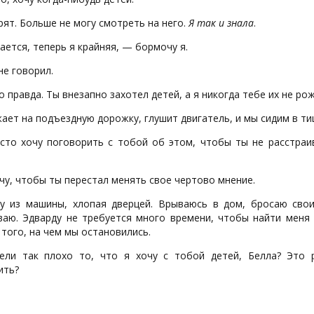
рят. Больше не могу смотреть на него.
Я так и знала
.
ется, теперь я крайняя, — бормочу я.
не говорил.
о правда. Ты внезапно захотел детей, а я никогда тебе их не рож
ает на подъездную дорожку, глушит двигатель, и мы сидим в ти
сто хочу поговорить с тобой об этом, чтобы ты не расстраи
чу, чтобы ты перестал менять свое чертово мнение.
у из машины, хлопая дверцей. Врываюсь в дом, бросаю сво
ваю. Эдварду не требуется много времени, чтобы найти меня 
 того, на чем мы остановились.
ли так плохо то, что я хочу с тобой детей, Белла? Это
ить?