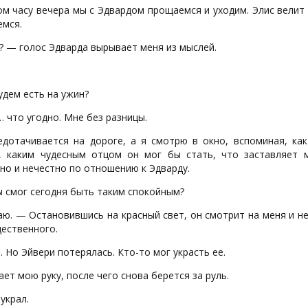
м часу вечера мы с Эдвардом прощаемся и уходим. Элис велит 
емся.
? — голос Эдварда вырывает меня из мыслей.
дем есть на ужин?
 что угодно. Мне без разницы.
едотачивается на дороге, а я смотрю в окно, вспоминая, как
, каким чудесным отцом он мог бы стать, что заставляет 
но и нечестно по отношению к Эдварду.
ы смог сегодня быть таким спокойным?
ю. — Остановившись на красный свет, он смотрит на меня и не
щественного.
 Но Эйвери потерялась. Кто-то мог украсть ее.
ет мою руку, после чего снова берется за руль.
украл.