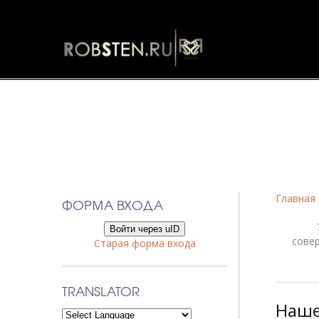
Фанфики
Главная
ФОРМА ВХОДА
Войти через uID
сове
Старая форма входа
TRANSLATOR
Наше