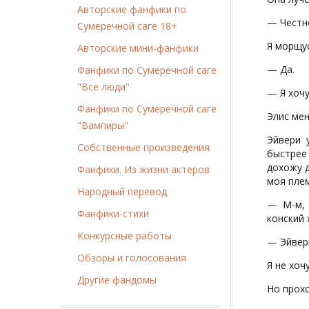
Авторские фанфики по
— Честн
Сумеречной саге 18+
Я морщус
Авторские мини-фанфики
— Да.
Фанфики по Сумеречной саге
"Все люди"
— Я хочу
Фанфики по Сумеречной саге
Элис мен
"Вампиры"
Эйвери 
Собственные произведения
быстрее 
дохожу д
Фанфики. Из жизни актеров
моя плем
Народный перевод
— М-м, 
Фанфики-стихи
конский 
Конкурсные работы
— Эйвери
Обзоры и голосования
Я не хоч
Другие фандомы
Но прохо