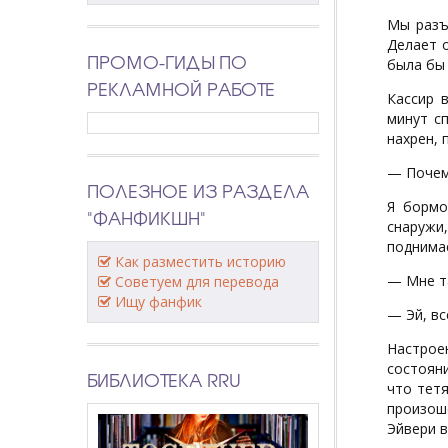
Мы разъ
Делает о
ПРОМО-ГИДЫ ПО
была бы
РЕКЛАМНОЙ РАБОТЕ
Кассир 
минут сп
нахрен, 
— Почему
ПОЛЕЗНОЕ ИЗ РАЗДЕЛА
Я бормо
"ФАНФИКШН"
снаружи,
поднимае
Как разместить историю
— Мне та
Советуем для перевода
Ищу фанфик
— Эй, вс
Настрое
состоян
БИБЛИОТЕКА RRU
что тетя
произош
Эйвери в