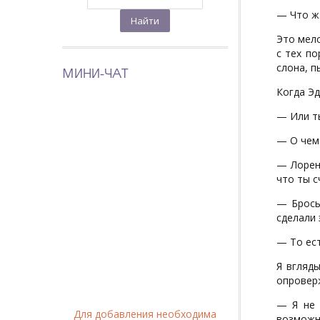
— Что ж.
Это мело
с тех по
слона, п
МИНИ-ЧАТ
Когда Эд
— Или ты
— О чем
— Лорен 
что ты с
— Брось
сделали 
— То ест
Я вгляд
опровер
— Я не 
Для добавления необходима
возможно