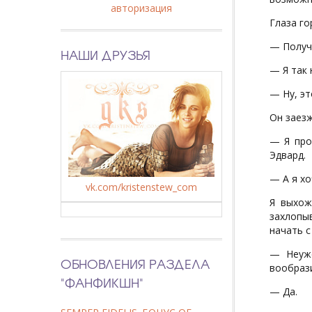
авторизация
Глаза го
— Получа
НАШИ ДРУЗЬЯ
— Я так 
— Ну, эт
Он заезж
— Я про
Эдвард.
— А я хо
vk.com/kristenstew_com
Я выхож
захлопы
начать с
— Неуже
ОБНОВЛЕНИЯ РАЗДЕЛА
вообраз
"ФАНФИКШН"
— Да.