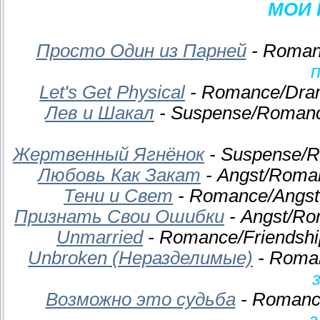
МОИ 
Просто Один из Парней
- Roman
Let's Get Physical
- Romance/Dram
Лев и Шакал
- Suspense/Romanc
Жертвенный Ягнёнок
- Suspense/R
Любовь Как Закат
- Angst/Roma
Тени и Свет
- Romance/Angst
Признать Свои Ошибки
- Angst/Ro
Unmarried
- Romance/Friendshi
Unbroken (Неразделимые)
- Roman
Возможно это судьба
- Romance
з