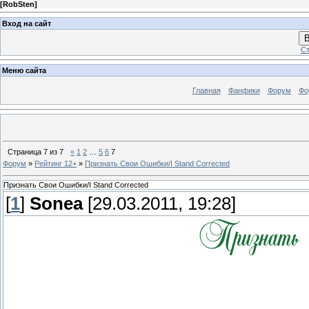
[
RobSten
]
Вход на сайт
В
Ст
Меню сайта
Главная
Фанфики
Форум
Фо
Страница
7
из
7
«
1
2
…
5
6
7
Форум
»
Рейтинг 12+
»
Признать Свои Ошибки/I Stand Corrected
Признать Свои Ошибки/I Stand Corrected
[
1
]
Sonea
[29.03.2011, 19:28]