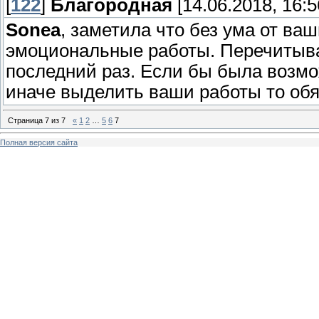
[
122
]
Благородная
[14.06.2018, 16:5
Sonea
, заметила что без ума от ва
эмоциональные работы. Перечитываю
последний раз. Если бы была возмо
иначе выделить ваши работы то обя
Страница
7
из
7
«
1
2
…
5
6
7
Полная версия сайта