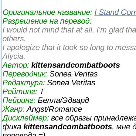
Оригинальное название:
I Stand Cor
Разрешение на перевод:
I would not mind that at all. I'm glad th
others.
I apologize that it took so long to mes
Alycia.
Автор:
kittensandcombatboots
Переводчик:
Sonea Veritas
Редактура:
Sonea Veritas
Рейтинг:
Т
Пейринг:
Белла/Эдвард
Жанр:
Angst/Romance
Дисклеймер:
все образы принадле
фика
kittensandcombatboots
, мне
перевода =)