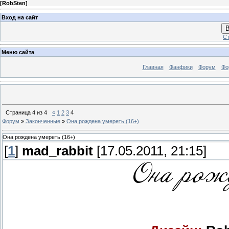
[
RobSten
]
Вход на сайт
В
Ст
Меню сайта
Главная
Фанфики
Форум
Фо
Страница
4
из
4
«
1
2
3
4
Форум
»
Законченные
»
Она рождена умереть (16+)
Она рождена умереть (16+)
[
1
]
mad_rabbit
[17.05.2011, 21:15]