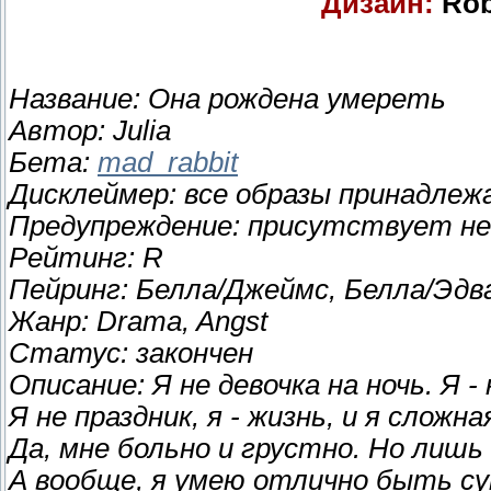
Дизайн:
Rob
Название:
Она рождена умереть
Автор:
Julia
Бета:
mad_rabbit
Дисклеймер:
все образы принадле
Предупреждение:
присутствует нец
Рейтинг:
R
Пейринг:
Белла/Джеймс, Белла/Эдв
Жанр:
Drama, Angst
Статус:
закончен
Описание:
Я не девочка на ночь. Я - 
Я не праздник, я - жизнь, и я сложн
Да, мне больно и грустно. Но лишь 
А вообще, я умею отлично быть су