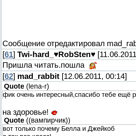
Сообщение отредактировал
mad_rab
[
61
]
Twi-hard_♥RobSten♥
[11.06.2011
Пришла читать.пошла
[
62
]
mad_rabbit
[12.06.2011, 00:14]
Quote
(
lena-r
)
фик очень интересный,спасибо тебе ещё р
на здоровье!
Quote
(
(вампирчик)
)
вот только почему Белла и Джейкоб