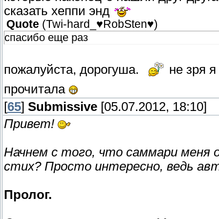
сказать хеппи энд
Quote
(
Twi-hard_♥RobSten♥
)
спасибо еще раз
пожалуйста, дорогуша.
не зря я
прочитала
[
65
]
Submissive
[05.07.2012, 18:10]
Привет!
Начнем с того, что саммари меня 
стих? Просто интересно, ведь авто
Пролог.