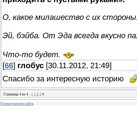
О, какое милашество с их стороны
Эй, бэйба. От Эда всегда вкусно п
Что-то будет.
[
66
]
глобус
[30.11.2012, 21:49]
Спасибо за интересную историю
Страница
4
из
4
«
1
2
3
4
Полная версия сайта