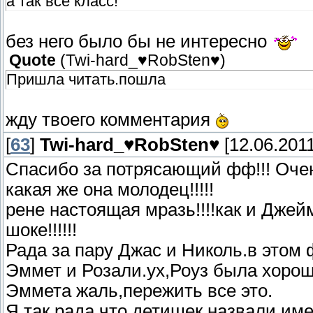
а так все класс!
без него было бы не интересно
Quote
(
Twi-hard_♥RobSten♥
)
Пришла читать.пошла
жду твоего комментария
[
63
]
Twi-hard_♥RobSten♥
[12.06.2011
Спасибо за потрясающий фф!!! Очен
какая же она молодец!!!!!
рене настоящая мразь!!!!как и Джей
шоке!!!!!!
Рада за пару Джас и Николь.в этом 
Эммет и Розали.ух,Роуз была хорош
Эммета жаль,пережить все это.
Я так рада,что детишек назвали им