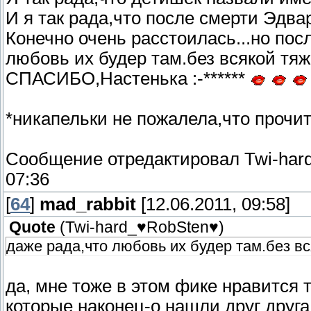
И я так рада,что после смерти Эдвар
Конечно очень расстоилась...но пос
любовь их будер там.без всякой тя
СПАСИБО,Настенька :-******
*никапельки не пожалела,что прочи
Сообщение отредактировал
Twi-har
07:36
[
64
]
mad_rabbit
[12.06.2011, 09:58]
Quote
(
Twi-hard_♥RobSten♥
)
даже рада,что любовь их будер там.без в
да, мне тоже в этом фике нравится 
которые наконец-о нашли друг друга,